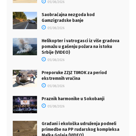
05/08/2026
Saobraćajna nezgoda kod
Gamzigradske banje
05/08/2026
Helikopter i vatrogasci iz više gradova
pomažu u gašenju požara na istoku
Srbije (VIDEO)
05/08/2026
Preporuke ZZJZ TIMOK za period
ekstremnih vrućina
05/08/2026
Praznik harmonike u Sokobanji
05/08/2026
Građani i ekološka udruženja podneli
primedbe na PP rudarskog kompleksa
Malka Golaja (VIDEO)