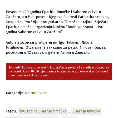
Povodom 190 godina Eparhije timočke i Saborne crkve u
Zaječaru, a u čast posete Njegove Svetosti Patrijarha srpskog
Gospodina Porfirija, Istorijski arhiv “Timočka krajina” Zaječar i
Eparhija timočka organizuju izložbu “Rođenje hrama – 190
godina Saborne crkve u Zaječaru”.
Autori izložbe su protojerej mr Igor Ivković i Nikola
Milutinović. Otvaranje je zakazano za petak, 1. novembar, sa
početkom u 12 časova, u galeriji Arhiva u Zaječaru.
Svi mediji koji preuzmu vest ili fotografiju sa portala Za media u obavezi su
da navedu izvor. Ukoliko je preneta integralna vest,u obavezi su da navedu
izvor i postave link ka toj vesti.
Kategorije:
Kultura
,
Vesti
Tagovi:
190 godina Eparhije timočke
,
Eparhija timočka
,