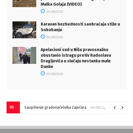
Malka Golaja (VIDEO)
04/08/2026
Karavan bezbednosti saobraćaja stiže u
Sokobanju
04/08/2026
Apelacioni sud u Nišu pravosnažno
obustavio istragu protiv Radoslava
Dragijevića u slučaju nestanka male
Danke
03/08/2026
Saopštenje gradonačelnika Zaječara
06/08/2026