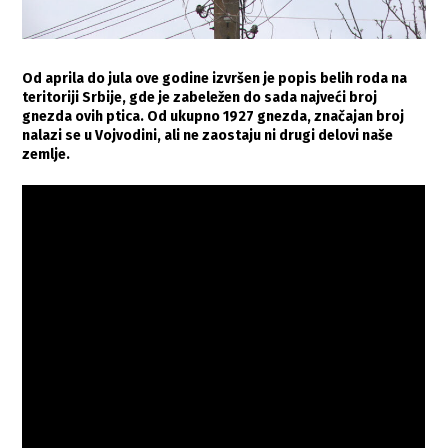
Od aprila do jula ove godine izvršen je popis belih roda na
teritoriji Srbije, gde je zabeležen do sada najveći broj
gnezda ovih ptica. Od ukupno 1927 gnezda, značajan broj
nalazi se u Vojvodini, ali ne zaostaju ni drugi delovi naše
zemlje.