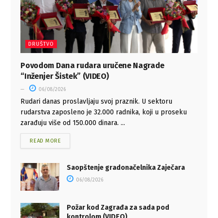
DRUŠTVO
Povodom Dana rudara uručene Nagrade
“Inženjer Šistek” (VIDEO)
06/08/2026
Rudari danas proslavljaju svoj praznik. U sektoru
rudarstva zaposleno je 32.000 radnika, koji u proseku
zarađuju više od 150.000 dinara. ...
READ MORE
Saopštenje gradonačelnika Zaječara
06/08/2026
Požar kod Zagrađa za sada pod
kontrolom (VIDEO)