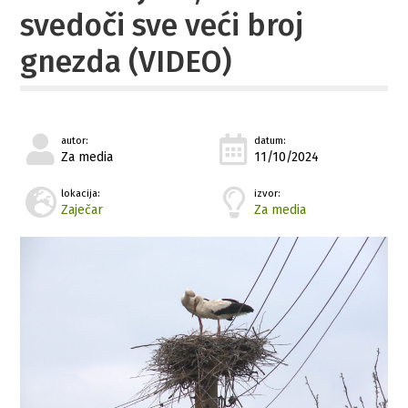
svedoči sve veći broj
gnezda (VIDEO)
autor:
datum:
Za media
11/10/2024
lokacija:
izvor:
Zaječar
Za media