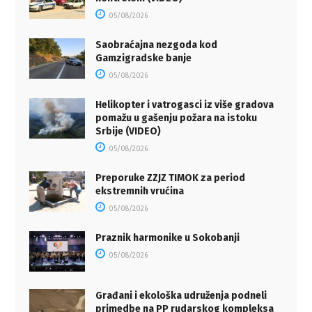
05/08/2026
Saobraćajna nezgoda kod
Gamzigradske banje
05/08/2026
Helikopter i vatrogasci iz više gradova
pomažu u gašenju požara na istoku
Srbije (VIDEO)
05/08/2026
Preporuke ZZJZ TIMOK za period
ekstremnih vrućina
05/08/2026
Praznik harmonike u Sokobanji
05/08/2026
Građani i ekološka udruženja podneli
primedbe na PP rudarskog kompleksa