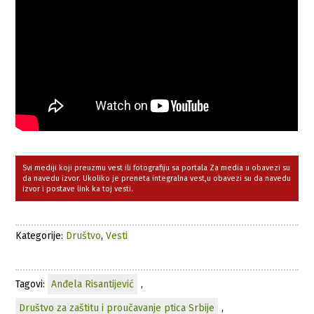
Svi mediji koji preuzmu vest ili fotografiju sa portala Za media u obavezi su
da navedu izvor. Ukoliko je preneta integralna vest,u obavezi su da navedu
izvor i postave link ka toj vesti.
Kategorije:
Društvo
,
Vesti
Tagovi:
Anđela Risantijević
,
Društvo za zaštitu i proučavanje ptica Srbije
,