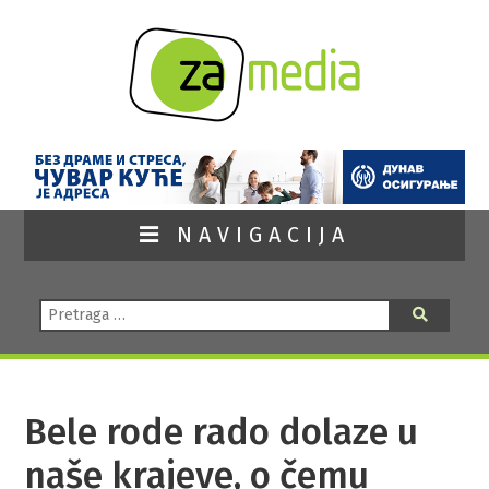
NAVIGACIJA
Pretraga:
Pretraga
Bele rode rado dolaze u
naše krajeve, o čemu