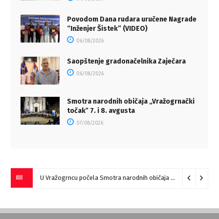
Povodom Dana rudara uručene Nagrade
“Inženjer Šistek” (VIDEO)
06/08/2026
Saopštenje gradonačelnika Zaječara
06/08/2026
Smotra narodnih običaja „Vražogrnački
točakˮ 7. i 8. avgusta
07/08/2026
U Vražogrncu počela Smotra narodnih običaja „Vražogrnački točak“