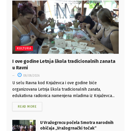
KULTURA
I ove godine Letnja škola tradicionalnih zanata
u Ravni
08/08/2026
U selu Ravna kod Knjaževca i ove godine biće
organizovana Letnja škola tradicionalnih zanata,
edukativna radionica namenjena mladima iz Knjaževca...
READ MORE
U Vražogrncu počela Smotra narodnih
običaja „Vražogrnački točak“