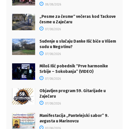
08/08/2026
„Pesme za česme“ večeras kod Tackove
česme u Zaječaru
07/08/2026
Suđenje u slučaju Danke Ilić biće u Višem
sudu u Negotinu?
07/08/2026
Miloš Ilić pobednik “Prve harmonike
Srbije – Sokobanja” (VIDEO)
07/08/2026
Objavljen program 59. Gitarijade u
Zaječaru
07/08/2026
Manifestacija „Pantelejski sabor” 9.
avgusta u Marinovcu
07/08/2026