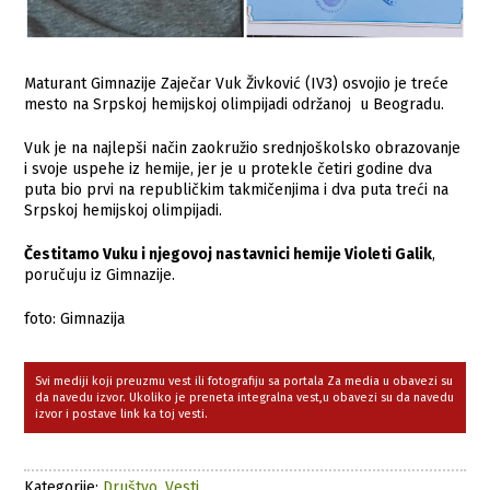
Maturant Gimnazije Zaječar Vuk Živković (IV3) osvojio je treće
mesto na Srpskoj hemijskoj olimpijadi održanoj u Beogradu.
Vuk je na najlepši način zaokružio srednjoškolsko obrazovanje
i svoje uspehe iz hemije, jer je u protekle četiri godine dva
puta bio prvi na republičkim takmičenjima i dva puta treći na
Srpskoj hemijskoj olimpijadi.
Čestitamo Vuku i njegovoj nastavnici hemije Violeti Galik
,
poručuju iz Gimnazije.
foto: Gimnazija
Svi mediji koji preuzmu vest ili fotografiju sa portala Za media u obavezi su
da navedu izvor. Ukoliko je preneta integralna vest,u obavezi su da navedu
izvor i postave link ka toj vesti.
Kategorije:
Društvo
,
Vesti