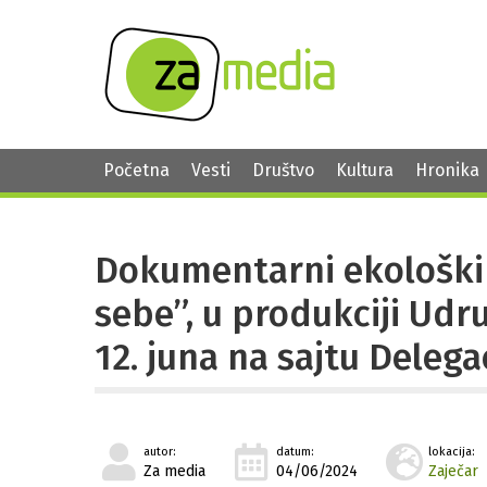
Početna
Vesti
Društvo
Kultura
Hronika
Dokumentarni ekološki 
sebe”, u produkciji Udr
12. juna na sajtu Delegac
autor:
datum:
lokacija:
Za media
04/06/2024
Zaječar