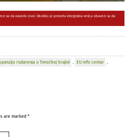
avezi su da navedu izvor. Ukoliko je preneta integralna vest,u obavezi su da
panziju rudarenja u Timočkoj krajini
,
EU info centar
,
ds are marked
*