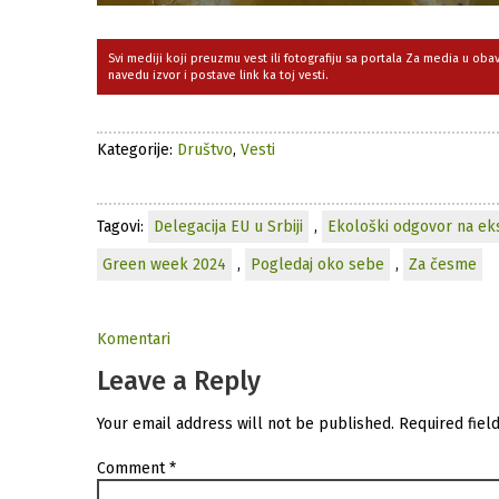
Svi mediji koji preuzmu vest ili fotografiju sa portala Za media u ob
navedu izvor i postave link ka toj vesti.
Kategorije:
Društvo
,
Vesti
Tagovi:
Delegacija EU u Srbiji
,
Ekološki odgovor na eks
Green week 2024
,
Pogledaj oko sebe
,
Za česme
Komentari
Leave a Reply
Your email address will not be published.
Required fiel
Comment
*