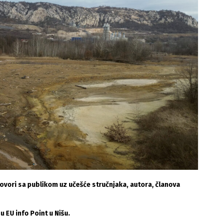
govori sa publikom uz učešće stručnjaka, autora, članova
 u EU info Point u Nišu.