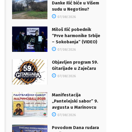
Danke Ilić biće u Višem
sudu u Negotinu?
07/08/2026
Miloš Ilić pobednik
“Prve harmonike Srbije
– Sokobanja” (VIDEO)
07/08/2026
Objavljen program 59.
Gitarijade u Zaječaru
07/08/2026
Manifestacija
„Pantelejski sabor” 9.
avgusta u Marinovcu
07/08/2026
Povodom Dana rudara