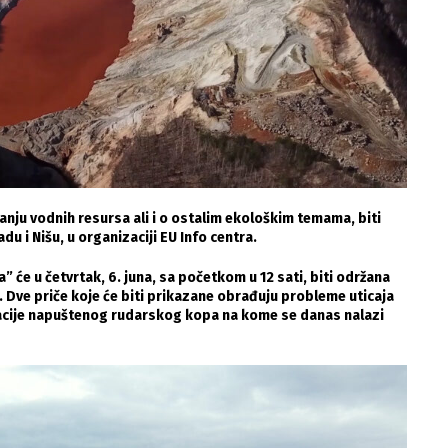
ju vodnih resursa ali i o ostalim ekološkim temama, biti
u i Nišu, u organizaciji EU Info centra.
” će u četvrtak, 6. juna, sa početkom u 12 sati, biti održana
”. Dve priče koje će biti prikazane obrađuju probleme uticaja
vacije napuštenog rudarskog kopa na kome se danas nalazi