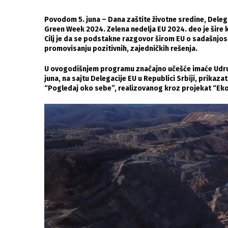
Povodom 5. juna – Dana zaštite životne sredine, Delega
Green Week 2024. Zelena nedelja EU 2024. deo je šire
Cilj je da se podstakne razgovor širom EU o sadašnjost
promovisanju pozitivnih, zajedničkih rešenja.
U ovogodišnjem programu značajno učešće imaće Udruže
juna, na sajtu Delegacije EU u Republici Srbiji, prik
“Pogledaj oko sebe”, realizovanog kroz projekat “Eko