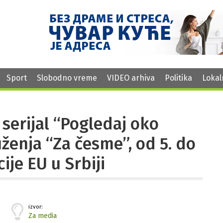
Sport
Slobodno vreme
VIDEO arhiva
Politika
Lokal
serijal “Pogledaj oko
uženja “Za česme”, od 5. do
ije EU u Srbiji
izvor:
Za media