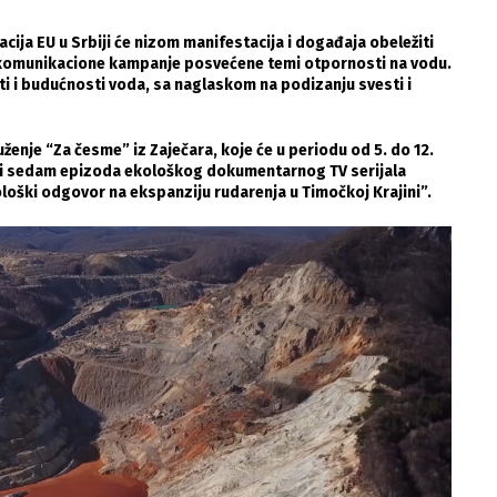
cija EU u Srbiji će nizom manifestacija i događaja obeležiti
 komunikacione kampanje posvećene temi otpornosti na vodu.
i i budućnosti voda, sa naglaskom na podizanju svesti i
nje “Za česme” iz Zaječara, koje će u periodu od 5. do 12.
azati sedam epizoda ekološkog dokumentarnog TV serijala
loški odgovor na ekspanziju rudarenja u Timočkoj Krajini”.