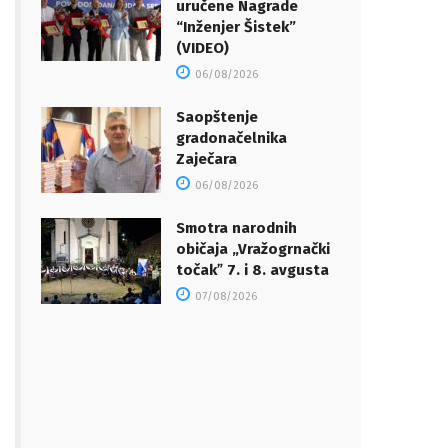
uručene Nagrade
“Inženjer Šistek”
(VIDEO)
06/08/2026
Saopštenje
gradonačelnika
Zaječara
06/08/2026
Smotra narodnih
običaja „Vražogrnački
točakˮ 7. i 8. avgusta
07/08/2026