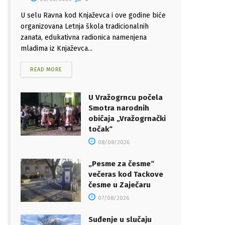
U selu Ravna kod Knjaževca i ove godine biće
organizovana Letnja škola tradicionalnih
zanata, edukativna radionica namenjena
mladima iz Knjaževca...
READ MORE
U Vražogrncu počela
Smotra narodnih
običaja „Vražogrnački
točak“
08/08/2026
„Pesme za česme“
večeras kod Tackove
česme u Zaječaru
07/08/2026
Suđenje u slučaju