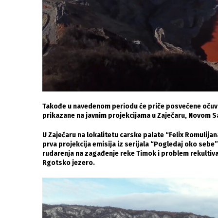
Takođe u navedenom periodu će priče posvećene očuvan
prikazane na javnim projekcijama u Zaječaru, Novom Sad
U Zaječaru na lokalitetu carske palate “Felix Romulijana
prva projekcija emisija iz serijala “Pogledaj oko sebe
rudarenja na zagađenje reke Timok i problem rekulti
Rgotsko jezero.