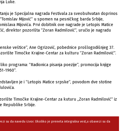
nja Luke.
itanju je Specijalna nagrada Festivala za sveobuhvatan doprinos
, “Tomislav Mijović” u spomen na pesničkog barda Srbije,
mislava Mijovića. Prvi dobitnik ove nagrade je Letopis Matice
čić, direktor pozorišta “Zoran Radmilović”, uručio je nagradu
enske veštice”, Ane Ogrizović, pobednice prošlogodišnjeg 37.
zorište Timočke Krajine-Centar za kulturu “Zoran Radmilović”.
iko programa: “Radionica pisanja poezije”, promocija knjige
51-1960”.
redstavljen je i “Letopis Matice srpske”, povodom dve stotine
ulovića.
orište Timočke Krajine-Centar za kuturu „Zoran Radmilović“ iz
re Republike Srbije.
avezi su da navedu izvor. Ukoliko je preneta integralna vest,u obavezi su da