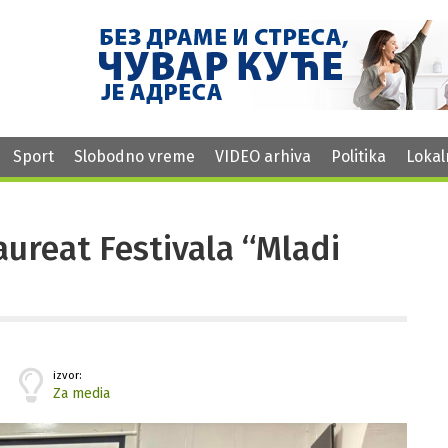
Sport
Slobodno vreme
VIDEO arhiva
Politika
Lokal
laureat Festivala “Mladi
izvor:
Za media