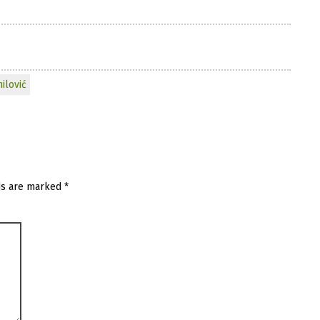
ilović
ds are marked
*