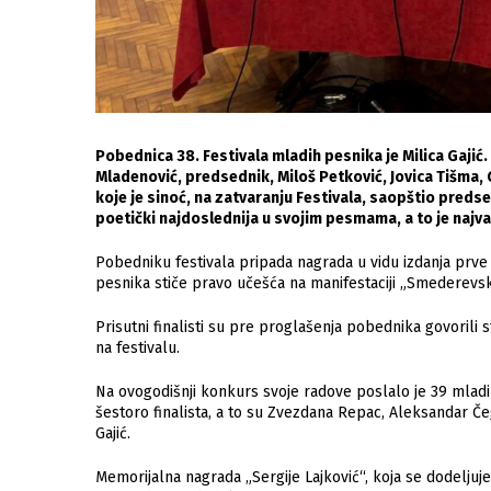
Pobednica 38. Festivala mladih pesnika je Milica Gajić.
Mladenović, predsednik, Miloš Petković, Jovica Tišma, G
koje je sinoć, na zatvaranju Festivala, saopštio predse
poetički najdoslednija u svojim pesmama, a to je najva
Pobedniku festivala pripada nagrada u vidu izdanja prve
pesnika stiče pravo učešća na manifestaciji „Smederevs
Prisutni finalisti su pre proglašenja pobednika govorili 
na festivalu.
Na ovogodišnji konkurs svoje radove poslalo je 39 mladi
šestoro finalista, a to su Zvezdana Repac, Aleksandar Čega
Gajić.
Memorijalna nagrada „Sergije Lajković“, koja se dodeljuje