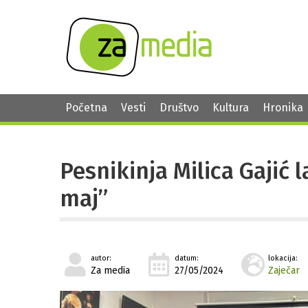
Početna
Vesti
Društvo
Kultura
Hronika
Pesnikinja Milica Gajić 
maj”
autor:
datum:
lokacija:
Za media
27/05/2024
Zaječar