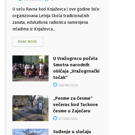
U selu Ravna kod Knjaževca i ove godine biće
organizovana Letnja škola tradicionalnih
zanata, edukativna radionica namenjena
mladima iz Knjaževca...
READ MORE
U Vražogrncu počela
Smotra narodnih
običaja „Vražogrnački
točak“
08/08/2026
„Pesme za česme“
večeras kod Tackove
česme u Zaječaru
07/08/2026
Suđenje u slučaju