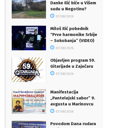
Danke Ilić biće u Višem
sudu u Negotinu?
07/08/2026
Miloš Ilić pobednik
“Prve harmonike Srbije
– Sokobanja” (VIDEO)
07/08/2026
Objavljen program 59.
Gitarijade u Zaječaru
07/08/2026
Manifestacija
„Pantelejski sabor” 9.
avgusta u Marinovcu
07/08/2026
Povodom Dana rudara