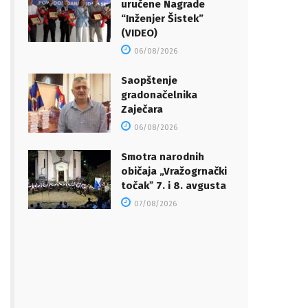
uručene Nagrade
“Inženjer Šistek”
(VIDEO)
06/08/2026
Saopštenje
gradonačelnika
Zaječara
06/08/2026
Smotra narodnih
običaja „Vražogrnački
točakˮ 7. i 8. avgusta
07/08/2026