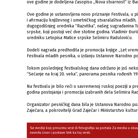
ove godine je dodeljena časopisu „Nova stvarnost“ iz Ba
Ove godine je ustanovljena novo priznanje Festivala, u p
i afirmaciju književnog i umetničkog stvaralaštva mladih
dugogodišnjeg urednika “Razvitka”, našeg sugrađanina To
srpske, koji postoji već dve stotine godina. Vladimir Đuri
uredniku Letopisa Matice srpske Selimiru Raduloviću.
Dodeli nagrada predhodila je promocija knjige „Let vrem
Festivala mladih pesnika, u izdanju Ustanove Narodno po
Tokom poslednjeg festivalskog dana održano je još nekol
“Sećanje na kraj 20. veka”, panorama pesnika rođenih 19
Na festivalu je bilo reči o savremenoj ruskoj poeziji a p
godina postojanja i promocija izabranih dela Selimira Rad
Organizator pesničkig dana bila je Ustanova Narodno poz
Zaječara, a pokrovitelji Grad Zaječar i Ministarstvo kultu
Svi mediji koji preuzmu vest ili fotografiju sa portala Za media u ob
navedu izvor i postave link ka toj vesti.