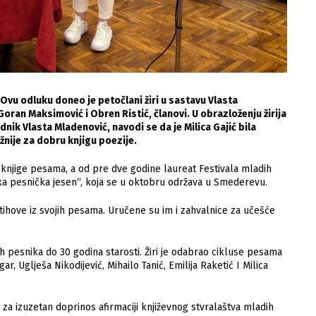
 Ovu odluku doneo je petočlani žiri u sastavu Vlasta
oran Maksimović i Obren Ristić, članovi. U obrazloženju žirija
dnik Vlasta Mladenović, navodi se da je Milica Gajić bila
žnije za dobru knjigu poezije.
 knjige pesama, a od pre dve godine laureat Festivala mladih
ka pesnička jesen“, koja se u oktobru održava u Smederevu.
stihove iz svojih pesama. Uručene su im i zahvalnice za učešće
h pesnika do 30 godina starosti. Žiri je odabrao cikluse pesama
r, Uglješa Nikodijević, Mihailo Tanić, Emilija Raketić I Milica
 za izuzetan doprinos afirmaciji književnog stvralaštva mladih