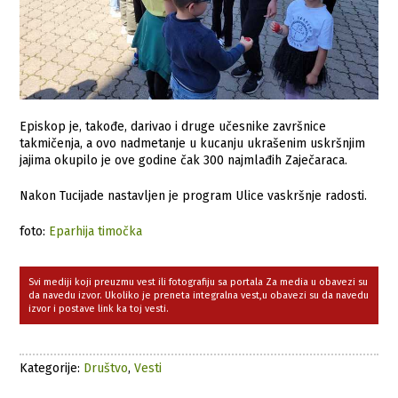
Episkop je, takođe, darivao i druge učesnike završnice
takmičenja, a ovo nadmetanje u kucanju ukrašenim uskršnjim
jajima okupilo je ove godine čak 300 najmlađih Zaječaraca.
Nakon Tucijade nastavljen je program Ulice vaskršnje radosti.
foto:
Eparhija timočka
Svi mediji koji preuzmu vest ili fotografiju sa portala Za media u obavezi su
da navedu izvor. Ukoliko je preneta integralna vest,u obavezi su da navedu
izvor i postave link ka toj vesti.
Kategorije:
Društvo
,
Vesti