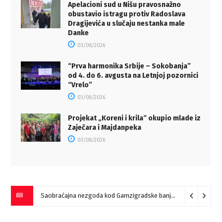
Apelacioni sud u Nišu pravosnažno
obustavio istragu protiv Radoslava
Dragijevića u slučaju nestanka male
Danke
03/08/2026
“Prva harmonika Srbije – Sokobanja”
od 4. do 6. avgusta na Letnjoj pozornici
“Vrelo”
03/08/2026
Projekat „Koreni i krila“ okupio mlade iz
Zaječara i Majdanpeka
03/08/2026
Saobraćajna nezgoda kod Gamzigradske banje
05/08/2026