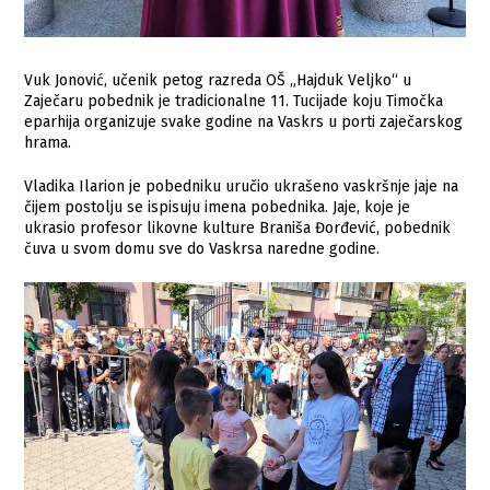
Vuk Jonović, učenik petog razreda OŠ „Hajduk Veljko“ u
Zaječaru pobednik je tradicionalne 11. Tucijade koju Timočka
eparhija organizuje svake godine na Vaskrs u porti zaječarskog
hrama.
Vladika Ilarion je pobedniku uručio ukrašeno vaskršnje jaje na
čijem postolju se ispisuju imena pobednika. Jaje, koje je
ukrasio profesor likovne kulture Braniša Đorđević, pobednik
čuva u svom domu sve do Vaskrsa naredne godine.