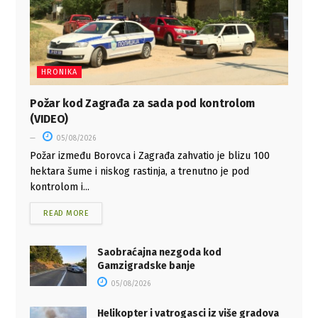
HRONIKA
Požar kod Zagrađa za sada pod kontrolom
(VIDEO)
05/08/2026
Požar između Borovca i Zagrađa zahvatio je blizu 100
hektara šume i niskog rastinja, a trenutno je pod
kontrolom i...
READ MORE
Saobraćajna nezgoda kod
Gamzigradske banje
05/08/2026
Helikopter i vatrogasci iz više gradova