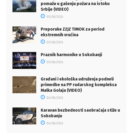
pomažu u gašenju požara na istoku
Srbije (VIDEO)
05/08/2026
Preporuke ZZJZ TIMOK za period
ekstremnih vrućina
05/08/2026
Praznik harmonike u Sokobanji
05/08/2026
Građani i ekološka udruženja podneli
primedbe na PP rudarskog kompleksa
Malka Golaja (VIDEO)
04/08/2026
Karavan bezbednosti saobraćaja stiže u
Sokobanju
04/08/2026