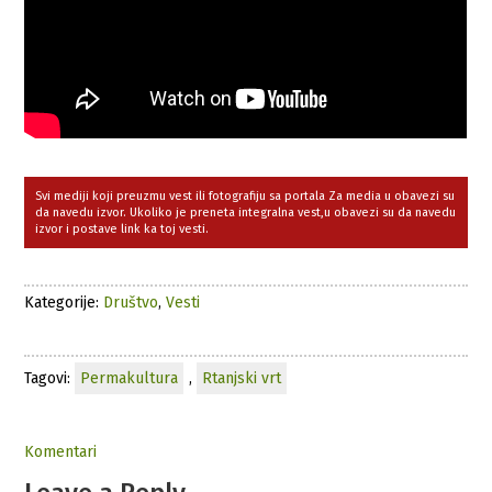
Svi mediji koji preuzmu vest ili fotografiju sa portala Za media u obavezi su
da navedu izvor. Ukoliko je preneta integralna vest,u obavezi su da navedu
izvor i postave link ka toj vesti.
Kategorije:
Društvo
,
Vesti
Tagovi:
Permakultura
,
Rtanjski vrt
Komentari