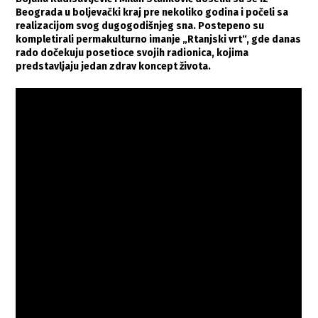
Beograda u boljevački kraj pre nekoliko godina i počeli sa
realizacijom svog dugogodišnjeg sna. Postepeno su
kompletirali permakulturno imanje „Rtanjski vrt“, gde danas
rado dočekuju posetioce svojih radionica, kojima
predstavljaju jedan zdrav koncept života.