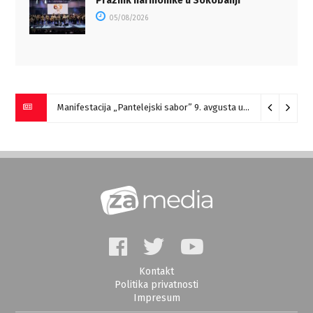
Praznik harmonike u Sokobanji
05/08/2026
Manifestacija „Pantelejski sabor” 9. avgusta u Marinovcu
07/
Kontakt
Politika privatnosti
Impresum