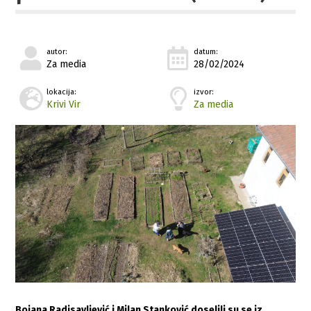
autor:
datum:
Za media
28/02/2024
lokacija:
izvor:
Krivi Vir
Za media
Bojana Radisavljević i Milan Stanković doselili su se iz