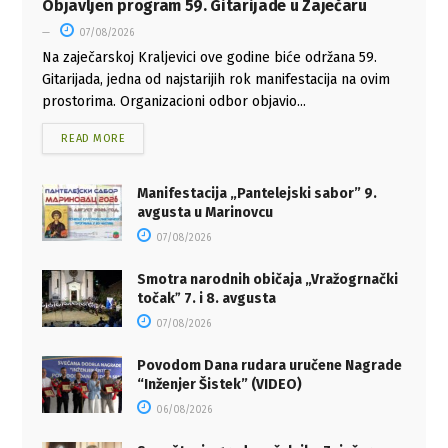
Objavljen program 59. Gitarijade u Zaječaru
07/08/2026
Na zaječarskoj Kraljevici ove godine biće održana 59.
Gitarijada, jedna od najstarijih rok manifestacija na ovim
prostorima. Organizacioni odbor objavio...
READ MORE
Manifestacija „Pantelejski sabor” 9.
avgusta u Marinovcu
07/08/2026
Smotra narodnih običaja „Vražogrnački
točakˮ 7. i 8. avgusta
07/08/2026
Povodom Dana rudara uručene Nagrade
“Inženjer Šistek” (VIDEO)
06/08/2026