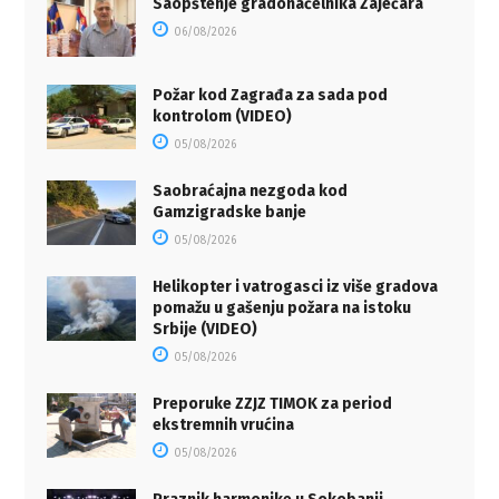
Saopštenje gradonačelnika Zaječara
06/08/2026
Požar kod Zagrađa za sada pod
kontrolom (VIDEO)
05/08/2026
Saobraćajna nezgoda kod
Gamzigradske banje
05/08/2026
Helikopter i vatrogasci iz više gradova
pomažu u gašenju požara na istoku
Srbije (VIDEO)
05/08/2026
Preporuke ZZJZ TIMOK za period
ekstremnih vrućina
05/08/2026