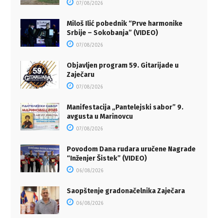
07/08/2026
Miloš Ilić pobednik “Prve harmonike
Srbije – Sokobanja” (VIDEO)
07/08/2026
Objavljen program 59. Gitarijade u
Zaječaru
07/08/2026
Manifestacija „Pantelejski sabor” 9.
avgusta u Marinovcu
07/08/2026
Povodom Dana rudara uručene Nagrade
“Inženjer Šistek” (VIDEO)
06/08/2026
Saopštenje gradonačelnika Zaječara
06/08/2026