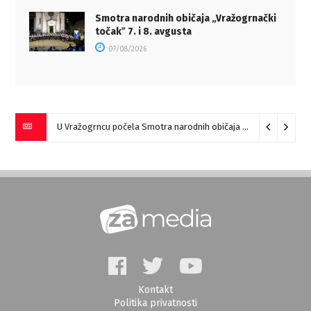
Smotra narodnih običaja „Vražogrnački
točakˮ 7. i 8. avgusta
07/08/2026
U Vražogrncu počela Smotra narodnih običaja „Vražogrnački točak“
Kontakt
Politika privatnosti