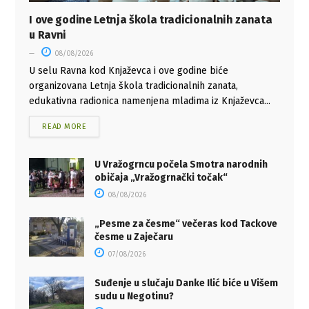
I ove godine Letnja škola tradicionalnih zanata
u Ravni
08/08/2026
U selu Ravna kod Knjaževca i ove godine biće
organizovana Letnja škola tradicionalnih zanata,
edukativna radionica namenjena mladima iz Knjaževca...
READ MORE
U Vražogrncu počela Smotra narodnih
običaja „Vražogrnački točak“
08/08/2026
„Pesme za česme“ večeras kod Tackove
česme u Zaječaru
07/08/2026
Suđenje u slučaju Danke Ilić biće u Višem
sudu u Negotinu?