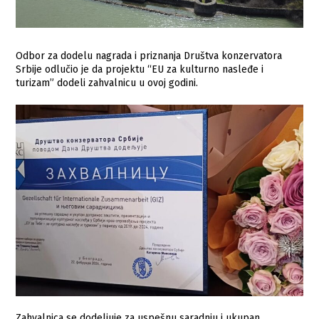
Odbor za dodelu nagrada i priznanja Društva konzervatora
Srbije odlučio je da projektu “EU za kulturno nasleđe i
turizam” dodeli zahvalnicu u ovoj godini.
Zahvalnica se dodeljuje za uspešnu saradnju i ukupan