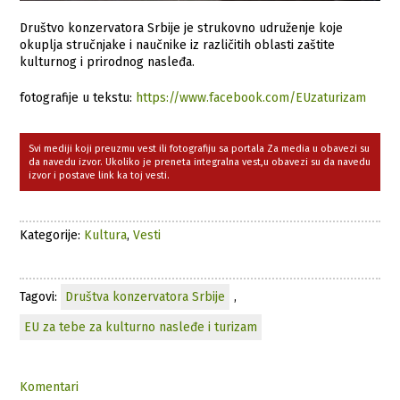
Društvo konzervatora Srbije je strukovno udruženje koje
okuplja stručnjake i naučnike iz različitih oblasti zaštite
kulturnog i prirodnog nasleđa.
fotografije u tekstu:
https://www.facebook.com/EUzaturizam
Svi mediji koji preuzmu vest ili fotografiju sa portala Za media u obavezi su
da navedu izvor. Ukoliko je preneta integralna vest,u obavezi su da navedu
izvor i postave link ka toj vesti.
Kategorije:
Kultura
,
Vesti
Tagovi:
Društva konzervatora Srbije
,
EU za tebe za kulturno nasleđe i turizam
Komentari