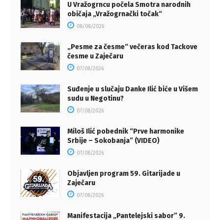
U Vražogrncu počela Smotra narodnih
običaja „Vražogrnački točak“
08/08/2026
„Pesme za česme“ večeras kod Tackove
česme u Zaječaru
07/08/2026
Suđenje u slučaju Danke Ilić biće u Višem
sudu u Negotinu?
07/08/2026
Miloš Ilić pobednik “Prve harmonike
Srbije – Sokobanja” (VIDEO)
07/08/2026
Objavljen program 59. Gitarijade u
Zaječaru
07/08/2026
Manifestacija „Pantelejski sabor” 9.