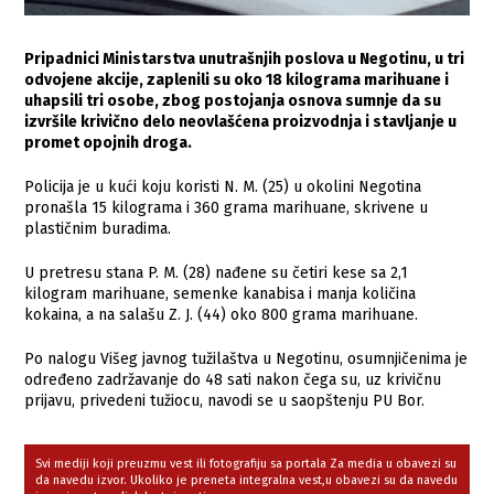
Pripadnici Ministarstva unutrašnjih poslova u Negotinu, u tri
odvojene akcije, zaplenili su oko 18 kilograma marihuane i
uhapsili tri osobe, zbog postojanja osnova sumnje da su
izvršile krivično delo neovlašćena proizvodnja i stavljanje u
promet opojnih droga.
Policija je u kući koju koristi N. M. (25) u okolini Negotina
pronašla 15 kilograma i 360 grama marihuane, skrivene u
plastičnim buradima.
U pretresu stana P. M. (28) nađene su četiri kese sa 2,1
kilogram marihuane, semenke kanabisa i manja količina
kokaina, a na salašu Z. J. (44) oko 800 grama marihuane.
Po nalogu Višeg javnog tužilaštva u Negotinu, osumnjičenima je
određeno zadržavanje do 48 sati nakon čega su, uz krivičnu
prijavu, privedeni tužiocu, navodi se u saopštenju PU Bor.
Svi mediji koji preuzmu vest ili fotografiju sa portala Za media u obavezi su
da navedu izvor. Ukoliko je preneta integralna vest,u obavezi su da navedu