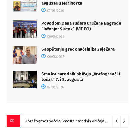
avgusta u Marinovcu
07/08/2026
Povodom Dana rudara uručene Nagrade
“Inženjer Šistek” (VIDEO)
06/08/2026
Saopštenje gradonačelnika Zaječara
06/08/2026
Smotra narodnih običaja „Vražogrnački
točakˮ 7. i 8. avgusta
07/08/2026
U Vražogrncu počela Smotra narodnih običaja „Vražogrnački točak“