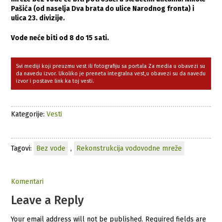
Pašića (od naselja Dva brata do ulice Narodnog fronta) i
ulica 23. divizije.
Vode neće biti od 8 do 15 sati.
Svi mediji koji preuzmu vest ili fotografiju sa portala Za media u obavezi su
da navedu izvor. Ukoliko je preneta integralna vest,u obavezi su da navedu
izvor i postave link ka toj vesti.
Kategorije:
Vesti
Tagovi:
Bez vode
,
Rekonstrukcija vodovodne mreže
Komentari
Leave a Reply
Your email address will not be published.
Required fields are