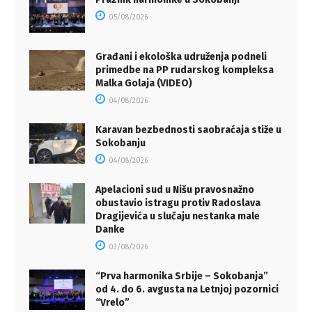
05/08/2026
Građani i ekološka udruženja podneli
primedbe na PP rudarskog kompleksa
Malka Golaja (VIDEO)
04/08/2026
Karavan bezbednosti saobraćaja stiže u
Sokobanju
04/08/2026
Apelacioni sud u Nišu pravosnažno
obustavio istragu protiv Radoslava
Dragijevića u slučaju nestanka male
Danke
03/08/2026
“Prva harmonika Srbije – Sokobanja”
od 4. do 6. avgusta na Letnjoj pozornici
“Vrelo”