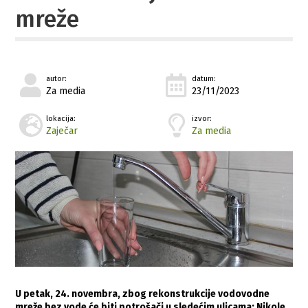
mreže
autor:
datum:
Za media
23/11/2023
lokacija:
izvor:
Zaječar
Za media
U petak, 24. novembra, zbog rekonstrukcije vodovodne
mreže bez vode će biti potrošači u sledećim ulicama: Nikole