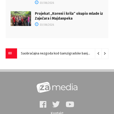
03/08/2026
Projekat „Koreni i krila“ okupio mlade iz
Zaječara i Majdanpeka
03/08/2026
Saobraćajna nezgoda kod Gamzigradske banje
05/08/2026
Kontakt