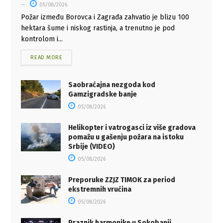
05/08/2026
Požar između Borovca i Zagrađa zahvatio je blizu 100
hektara šume i niskog rastinja, a trenutno je pod
kontrolom i...
READ MORE
Saobraćajna nezgoda kod
Gamzigradske banje
05/08/2026
Helikopter i vatrogasci iz više gradova
pomažu u gašenju požara na istoku
Srbije (VIDEO)
05/08/2026
Preporuke ZZJZ TIMOK za period
ekstremnih vrućina
05/08/2026
Praznik harmonike u Sokobanji