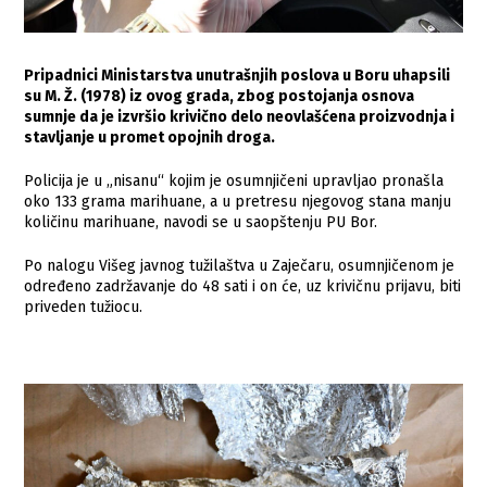
Pripadnici Ministarstva unutrašnjih poslova u Boru uhapsili
su M. Ž. (1978) iz ovog grada, zbog postojanja osnova
sumnje da je izvršio krivično delo neovlašćena proizvodnja i
stavljanje u promet opojnih droga.
Policija je u „nisanu“ kojim je osumnjičeni upravljao pronašla
oko 133 grama marihuane, a u pretresu njegovog stana manju
količinu marihuane, navodi se u saopštenju PU Bor.
Po nalogu Višeg javnog tužilaštva u Zaječaru, osumnjičenom je
određeno zadržavanje do 48 sati i on će, uz krivičnu prijavu, biti
priveden tužiocu.