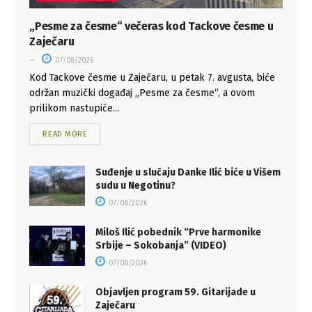
„Pesme za česme“ večeras kod Tackove česme u
Zaječaru
07/08/2026
Kod Tackove česme u Zaječaru, u petak 7. avgusta, biće
održan muzički događaj „Pesme za česme“, a ovom
prilikom nastupiće...
READ MORE
Suđenje u slučaju Danke Ilić biće u Višem
sudu u Negotinu?
07/08/2026
Miloš Ilić pobednik “Prve harmonike
Srbije – Sokobanja” (VIDEO)
07/08/2026
Objavljen program 59. Gitarijade u
Zaječaru