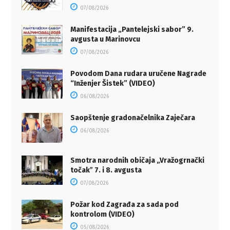
07/08/2026
Manifestacija „Pantelejski sabor” 9.
avgusta u Marinovcu
07/08/2026
Povodom Dana rudara uručene Nagrade
“Inženjer Šistek” (VIDEO)
06/08/2026
Saopštenje gradonačelnika Zaječara
06/08/2026
Smotra narodnih običaja „Vražogrnački
točakˮ 7. i 8. avgusta
07/08/2026
Požar kod Zagrađa za sada pod
kontrolom (VIDEO)
05/08/2026