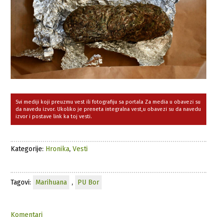
Svi mediji koji preuzmu vest ili fotografiju sa portala Za media u obavezi su
da navedu izvor. Ukoliko je preneta integralna vest,u obavezi su da navedu
izvor i postave link ka toj vesti.
Kategorije:
Hronika
,
Vesti
Tagovi:
Marihuana
,
PU Bor
Komentari