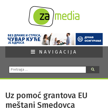
NAVIGACIJA
Pretraga:
Pretraga
Uz pomoć grantova EU
meštani Smedovca