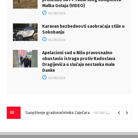
Malka Golaja (VIDEO)
04/08/2026
Karavan bezbednosti saobraćaja stiže u
Sokobanju
04/08/2026
Apelacioni sud u Nišu pravosnažno
obustavio istragu protiv Radoslava
Dragijevića u slučaju nestanka male
Danke
03/08/2026
Saopštenje gradonačelnika Zaječara
06/08/2026