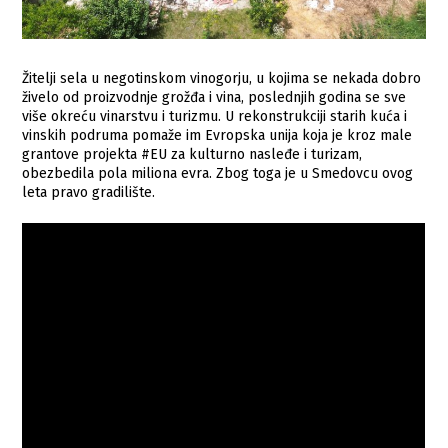
Žitelji sela u negotinskom vinogorju, u kojima se nekada dobro
živelo od proizvodnje grožđa i vina, poslednjih godina se sve
više okreću vinarstvu i turizmu. U rekonstrukciji starih kuća i
vinskih podruma pomaže im Evropska unija koja je kroz male
grantove projekta #EU za kulturno nasleđe i turizam,
obezbedila pola miliona evra. Zbog toga je u Smedovcu ovog
leta pravo gradilište.