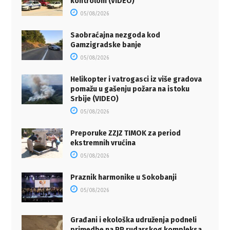
kontrolom (VIDEO)
05/08/2026
Saobraćajna nezgoda kod
Gamzigradske banje
05/08/2026
Helikopter i vatrogasci iz više gradova
pomažu u gašenju požara na istoku
Srbije (VIDEO)
05/08/2026
Preporuke ZZJZ TIMOK za period
ekstremnih vrućina
05/08/2026
Praznik harmonike u Sokobanji
05/08/2026
Građani i ekološka udruženja podneli
primedbe na PP rudarskog kompleksa