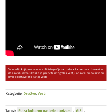
Svi mediji koji preuzmu vest ili fotografiju sa portala Za media u obavezi su
da navedu izvor. Ukoliko je preneta integralna vest,u obavezi su da navedu
izvor i postave link ka toj vesti.
Kategorije:
Društvo
,
Vesti
Tagovi:
EU za kulturno nasleđe i turizam
,
GIZ
,