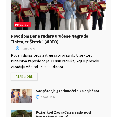
DRUŠTVO
Povodom Dana rudara uručene Nagrade
“Inženjer Šistek” (VIDEO)
06/08/2026
Rudari danas proslavljaju svoj praznik. U sektoru
rudarstva zaposleno je 32.000 radnika, koji u proseku
zarađuju više od 150.000 dinara. ...
READ MORE
Saopštenje gradonačelnika Zaječara
06/08/2026
Požar kod Zagrađa za sada pod