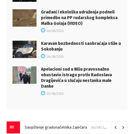
Građani i ekološka udruženja podneli
primedbe na PP rudarskog kompleksa
Malka Golaja (VIDEO)
04/08/2026
Karavan bezbednosti saobraćaja stiže u
Sokobanju
04/08/2026
Apelacioni sud u Nišu pravosnažno
obustavio istragu protiv Radoslava
Dragijevića u slučaju nestanka male
Danke
03/08/2026
Saopštenje gradonačelnika Zaječara
06/08/2026