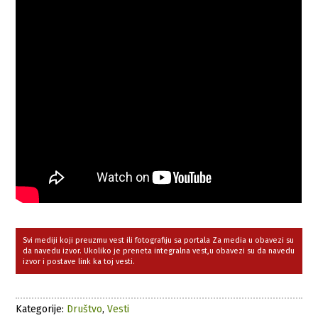
Svi mediji koji preuzmu vest ili fotografiju sa portala Za media u obavezi su
da navedu izvor. Ukoliko je preneta integralna vest,u obavezi su da navedu
izvor i postave link ka toj vesti.
Kategorije:
Društvo
,
Vesti