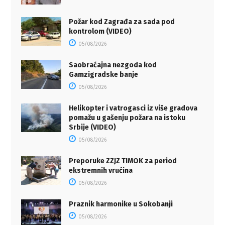
Požar kod Zagrađa za sada pod
kontrolom (VIDEO)
05/08/2026
Saobraćajna nezgoda kod
Gamzigradske banje
05/08/2026
Helikopter i vatrogasci iz više gradova
pomažu u gašenju požara na istoku
Srbije (VIDEO)
05/08/2026
Preporuke ZZJZ TIMOK za period
ekstremnih vrućina
05/08/2026
Praznik harmonike u Sokobanji
05/08/2026