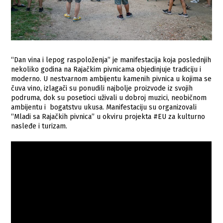
“Dan vina i lepog raspoloženja” je manifestacija koja poslednjih
nekoliko godina na Rajačkim pivnicama objedinjuje tradiciju i
moderno. U nestvarnom ambijentu kamenih pivnica u kojima se
čuva vino, izlagači su ponudili najbolje proizvode iz svojih
podruma, dok su posetioci uživali u dobroj muzici, neobičnom
ambijentu i bogatstvu ukusa. Manifestaciju su organizovali
“Mladi sa Rajačkih pivnica” u okviru projekta #EU za kulturno
nasleđe i turizam.