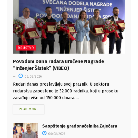
DRUŠTVO
Povodom Dana rudara uručene Nagrade
“Inženjer Šistek” (VIDEO)
06/08/2026
Rudari danas proslavljaju svoj praznik. U sektoru
rudarstva zaposleno je 32.000 radnika, koji u proseku
zarađuju više od 150.000 dinara. ...
READ MORE
Saopštenje gradonačelnika Zaječara
06/08/2026