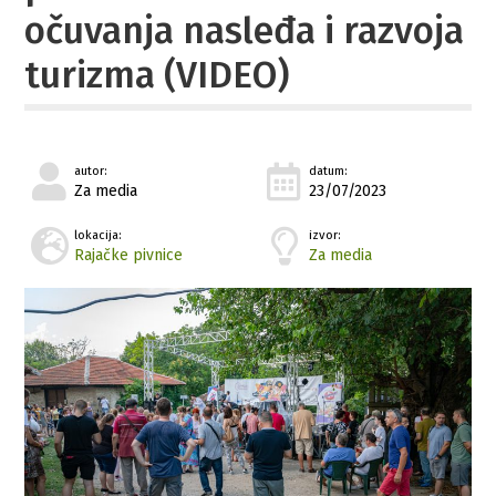
očuvanja nasleđa i razvoja
turizma (VIDEO)
autor:
datum:
Za media
23/07/2023
lokacija:
izvor:
Rajačke pivnice
Za media