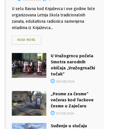
U selu Ravna kod Knjaževca i ove godine biće
organizovana Letnja škola tradicionalnih
zanata, edukativna radionica namenjena
mladima iz Knjaževca...
READ MORE
U Vražogrncu počela
Smotra narodnih
običaja „Vražogrnački
točak“
08/08/2026
„Pesme za česme“
večeras kod Tackove
česme u Zaječaru
07/08/2026
Suđenje u slučaju