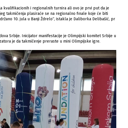
a kvalifikacionih i regionalnih turnira ali ovo je prvi put da je
jeg takmičenja plasiraće se na regionalno finale koje će biti
ržano 10. jula u Banji Ždrelo“, istakla je Daliborka Delibašić, pr
va Srbije. Inicijator manifestacije je Olimpijski komitet Srbije u
tora je da takmičenje preraste u mini Olimpijske igre.