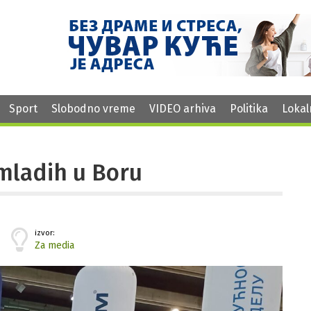
Sport
Slobodno vreme
VIDEO arhiva
Politika
Lokal
mladih u Boru
izvor:
Za media