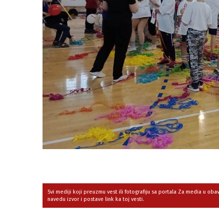
Svi mediji koji preuzmu vest ili fotografiju sa portala Za media u ob
navedu izvor i postave link ka toj vesti.