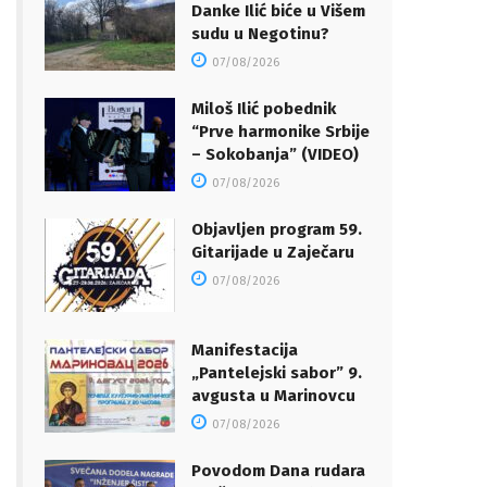
Danke Ilić biće u Višem
sudu u Negotinu?
07/08/2026
Miloš Ilić pobednik
“Prve harmonike Srbije
– Sokobanja” (VIDEO)
07/08/2026
Objavljen program 59.
Gitarijade u Zaječaru
07/08/2026
Manifestacija
„Pantelejski sabor” 9.
avgusta u Marinovcu
07/08/2026
Povodom Dana rudara