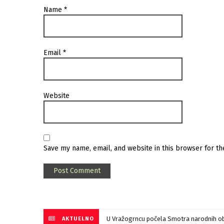
Name
*
Email
*
Website
Save my name, email, and website in this browser for t
U Vražogrncu počela Smotra narodnih ob
AKTUELNO