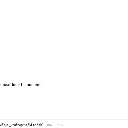
he next time I comment.
ičaja „Vražogrnački točak“
08/08/2026