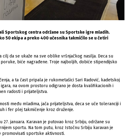
i Sportskog centra održane su Sportske igre mladih.
o 50 ekipa a preko 400 učesnika takmičilo se u četiri
cilj da se ukaže na sve oblike vršnjačkog nasilja. Deca su
 poruke, biće nagrađene. Troje najboljih, dobiće stipendijsko
ja, a ta čast pripala je rukometašici Sari Radović, kadetskoj
 igara, na ovom prostoru odigrano je dosta kvalifikacionih i
n radosti i prijateljstva.
sti među mladima, jača prijateljstva, deca se uče toleranciji i
h i fer plej takmičenje kroz druženje.
u 27. januara. Karavan je putovao kroz Srbiju, održane su
nijem sportu. Na tom putu, kroz Istočnu Srbiju karavan je
 promovisati sportske aktivnosti.