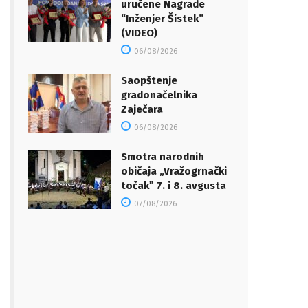
uručene Nagrade
“Inženjer Šistek”
(VIDEO)
06/08/2026
Saopštenje
gradonačelnika
Zaječara
06/08/2026
Smotra narodnih
običaja „Vražogrnački
točakˮ 7. i 8. avgusta
07/08/2026