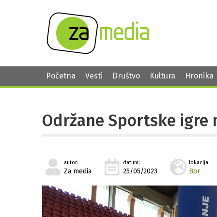
Početna
Vesti
Društvo
Kultura
Hronika
Održane Sportske igre 
autor:
datum:
lokacija:
Za media
25/05/2023
Bor