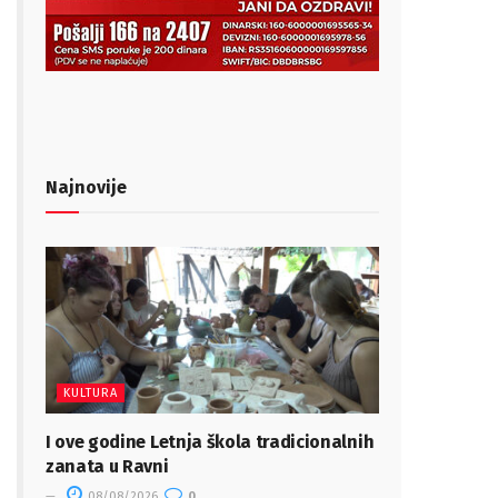
Najnovije
KULTURA
I ove godine Letnja škola tradicionalnih
zanata u Ravni
08/08/2026
0