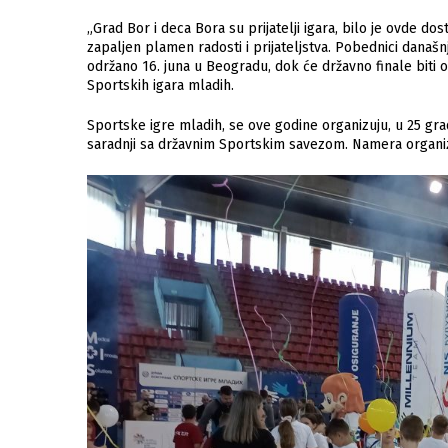
„Grad Bor i deca Bora su prijatelji igara, bilo je ovde dost
zapaljen plamen radosti i prijateljstva. Pobednici današn
održano 16. juna u Beogradu, dok će državno finale biti od
Sportskih igara mladih.
Sportske igre mladih, se ove godine organizuju, u 25 grado
saradnji sa državnim Sportskim savezom. Namera organiza