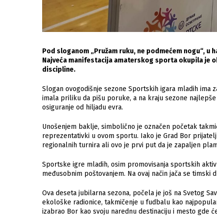
Pod sloganom „Pružam ruku, ne podmećem nogu“, u hal
Najveća manifestacija amaterskog sporta okupila je ok
discipline.
Slogan ovogodišnje sezone Sportskih igara mladih ima za 
imala priliku da pišu poruke, a na kraju sezone najlepše
osiguranje od hiljadu evra.
Unošenjem baklje, simbolično je označen početak takmičen
reprezentativki u ovom sportu. Iako je Grad Bor prijatelj
regionalnih turnira ali ovo je prvi put da je zapaljen plame
Sportske igre mladih, osim promovisanja sportskih aktivno
međusobnim poštovanjem. Na ovaj način jača se timski du
Ova deseta jubilarna sezona, počela je još na Svetog Sav
ekološke radionice, takmičenje u fudbalu kao najpopular
izabrao Bor kao svoju narednu destinaciju i mesto gde će