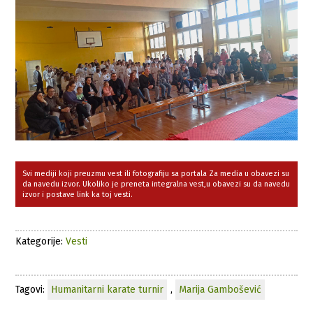
Svi mediji koji preuzmu vest ili fotografiju sa portala Za media u obavezi su
da navedu izvor. Ukoliko je preneta integralna vest,u obavezi su da navedu
izvor i postave link ka toj vesti.
Kategorije:
Vesti
Tagovi:
Humanitarni karate turnir
,
Marija Gambošević