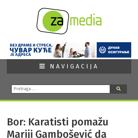
NAVIGACIJA
Pretraga:
Pretraga
Bor: Karatisti pomažu
Mariji Gambošević da