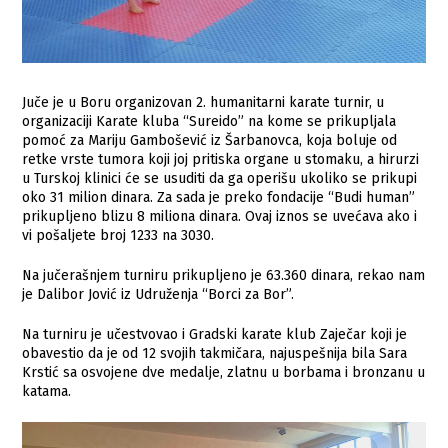
Juče je u Boru organizovan 2. humanitarni karate turnir, u
organizaciji Karate kluba “Sureido” na kome se prikupljala
pomoć za Mariju Gambošević iz Šarbanovca, koja boluje od
retke vrste tumora koji joj pritiska organe u stomaku, a hirurzi
u Turskoj klinici će se usuditi da ga operišu ukoliko se prikupi
oko 31 milion dinara. Za sada je preko fondacije “Budi human”
prikupljeno blizu 8 miliona dinara. Ovaj iznos se uvećava ako i
vi pošaljete broj 1233 na 3030.
Na jučerašnjem turniru prikupljeno je 63.360 dinara, rekao nam
je Dalibor Jović iz Udruženja “Borci za Bor”.
Na turniru je učestvovao i Gradski karate klub Zaječar koji je
obavestio da je od 12 svojih takmičara, najuspešnija bila Sara
Krstić sa osvojene dve medalje, zlatnu u borbama i bronzanu u
katama.