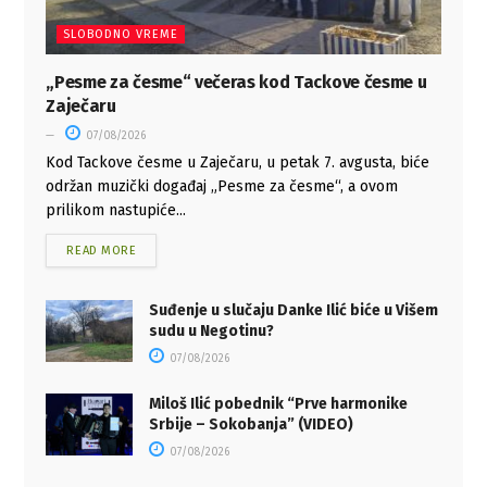
SLOBODNO VREME
„Pesme za česme“ večeras kod Tackove česme u
Zaječaru
07/08/2026
Kod Tackove česme u Zaječaru, u petak 7. avgusta, biće
održan muzički događaj „Pesme za česme“, a ovom
prilikom nastupiće...
READ MORE
Suđenje u slučaju Danke Ilić biće u Višem
sudu u Negotinu?
07/08/2026
Miloš Ilić pobednik “Prve harmonike
Srbije – Sokobanja” (VIDEO)
07/08/2026