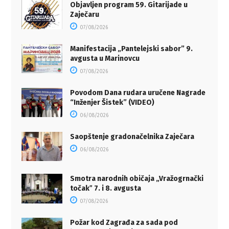
Objavljen program 59. Gitarijade u
Zaječaru
07/08/2026
Manifestacija „Pantelejski sabor” 9.
avgusta u Marinovcu
07/08/2026
Povodom Dana rudara uručene Nagrade
“Inženjer Šistek” (VIDEO)
06/08/2026
Saopštenje gradonačelnika Zaječara
06/08/2026
Smotra narodnih običaja „Vražogrnački
točakˮ 7. i 8. avgusta
07/08/2026
Požar kod Zagrađa za sada pod