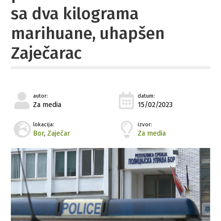
sa dva kilograma
marihuane, uhapšen
Zaječarac
autor:
datum:
Za media
15/02/2023
lokacija:
izvor:
Bor
,
Zaječar
Za media