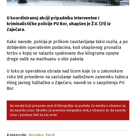
U koordiniranoj akciji pripadnika interventne i
kriminalističke policije PU Bor, uhapšen je Ž.V. (31) iz
Zaječara.
Kako navode, policija je prlikom zaustavljanja taksi vozila, a po
dobijeniim operativnim podacima, kod uhapšenog pronašla
torbu u kojoj se nalazilo spakovano dva kilograma opojne
droge nalik na marihuanu u više paketa.
U toku je operativna obrada nad licem koje će u zakonskom
roku biti privedeno na saslušanje nadležnom zameniku tužioca
Višeg javnog tužilaštva u Zaječaru, navodi se u saopštenju PU
Bor.
Svi mediji koji preuzmu vest ili fotografiju sa portala Za media u obavezi su
da navedu izvor. Ukoliko je preneta integralna vest,u obavezi su da navedu
izvor i postave link ka toj vesti.
Kategorije:
Hronika
,
Vesti