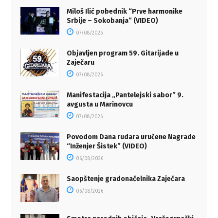
Miloš Ilić pobednik “Prve harmonike
Srbije – Sokobanja” (VIDEO)
07/08/2026
Objavljen program 59. Gitarijade u
Zaječaru
07/08/2026
Manifestacija „Pantelejski sabor” 9.
avgusta u Marinovcu
07/08/2026
Povodom Dana rudara uručene Nagrade
“Inženjer Šistek” (VIDEO)
06/08/2026
Saopštenje gradonačelnika Zaječara
06/08/2026