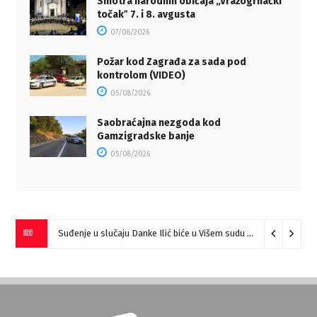
Smotra narodnih običaja „Vražogrnački
točakˮ 7. i 8. avgusta
07/08/2026
Požar kod Zagrađa za sada pod
kontrolom (VIDEO)
05/08/2026
Saobraćajna nezgoda kod
Gamzigradske banje
05/08/2026
Suđenje u slučaju Danke Ilić biće u Višem sudu u Negotinu?
07