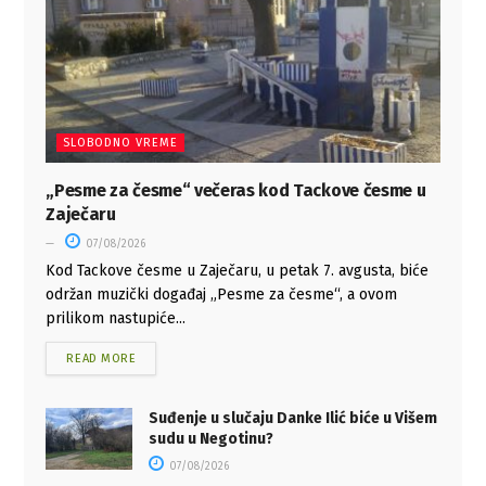
SLOBODNO VREME
„Pesme za česme“ večeras kod Tackove česme u
Zaječaru
07/08/2026
Kod Tackove česme u Zaječaru, u petak 7. avgusta, biće
održan muzički događaj „Pesme za česme“, a ovom
prilikom nastupiće...
READ MORE
Suđenje u slučaju Danke Ilić biće u Višem
sudu u Negotinu?
07/08/2026