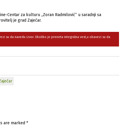
ne-Centar za kulturu „Zoran Radmilović” u saradnji sa
vitelj je grad Zaječar.
avezi su da navedu izvor. Ukoliko je preneta integralna vest,u obavezi su da
Zaječar
ds are marked
*