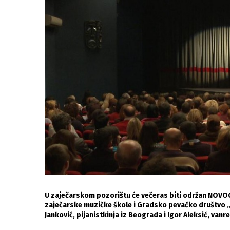
U zaječarskom pozorištu će večeras biti održan NOV
zaječarske muzičke škole i Gradsko pevačko društvo „
Janković, pijanistkinja iz Beograda i Igor Aleksić, van