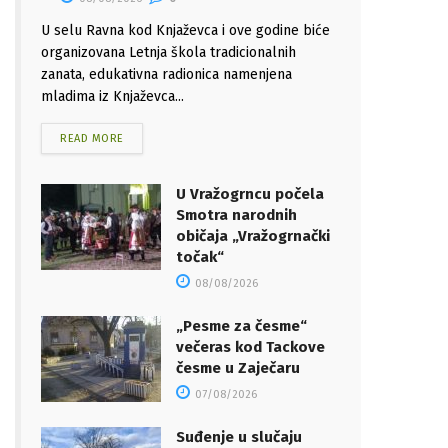
U selu Ravna kod Knjaževca i ove godine biće
organizovana Letnja škola tradicionalnih
zanata, edukativna radionica namenjena
mladima iz Knjaževca...
READ MORE
U Vražogrncu počela
Smotra narodnih
običaja „Vražogrnački
točak“
08/08/2026
„Pesme za česme“
večeras kod Tackove
česme u Zaječaru
07/08/2026
Suđenje u slučaju