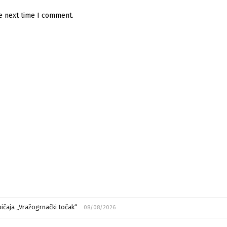
he next time I comment.
ičaja „Vražogrnački točak“
08/08/2026