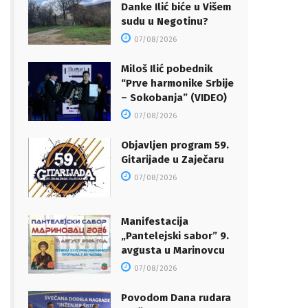
Danke Ilić biće u Višem
sudu u Negotinu?
07/08/2026
Miloš Ilić pobednik
“Prve harmonike Srbije
– Sokobanja” (VIDEO)
07/08/2026
Objavljen program 59.
Gitarijade u Zaječaru
07/08/2026
Manifestacija
„Pantelejski sabor” 9.
avgusta u Marinovcu
07/08/2026
Povodom Dana rudara