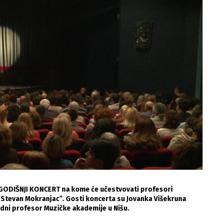
OGODIŠNJI KONCERT na kome će učestvovati profesori
Stevan Mokranjac”. Gosti koncerta su Jovanka Višekruna
redni profesor Muzičke akademije u Nišu.