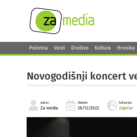
Početna
Vesti
Društvo
Kultura
Hronika
Novogodišnji koncert ve
autor:
datum:
lokacija:
Za media
26/12/2022
Zaječar