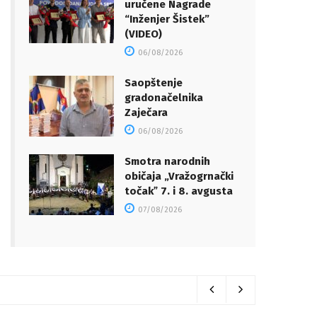
uručene Nagrade
“Inženjer Šistek”
(VIDEO)
06/08/2026
Saopštenje
gradonačelnika
Zaječara
06/08/2026
Smotra narodnih
običaja „Vražogrnački
točakˮ 7. i 8. avgusta
07/08/2026