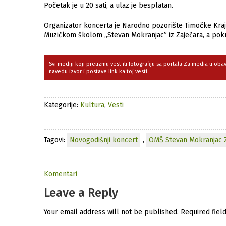
Početak je u 20 sati, a ulaz je besplatan.
Organizator koncerta je Narodno pozorište Timočke Kraji
Muzičkom školom „Stevan Mokranjac” iz Zaječara, a pokro
Svi mediji koji preuzmu vest ili fotografiju sa portala Za media u ob
navedu izvor i postave link ka toj vesti.
Kategorije:
Kultura
,
Vesti
Tagovi:
Novogodišnji koncert
,
OMŠ Stevan Mokranjac 
Komentari
Leave a Reply
Your email address will not be published.
Required fiel