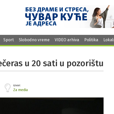
Sport
Slobodno vreme
VIDEO arhiva
Politika
Lokal
čeras u 20 sati u pozorištu
izvor:
Za media