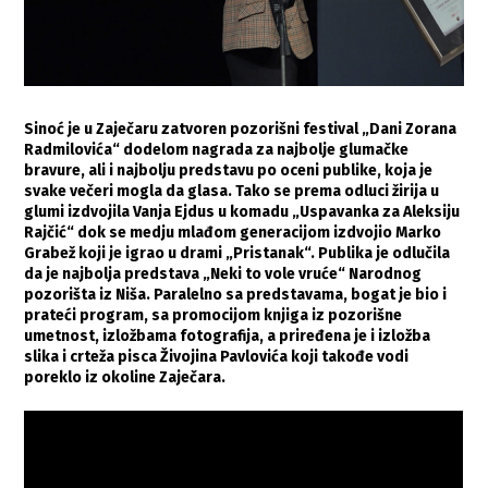
Sinoć je u Zaječaru zatvoren pozorišni festival „Dani Zorana
Radmilovića“ dodelom nagrada za najbolje glumačke
bravure, ali i najbolju predstavu po oceni publike, koja je
svake večeri mogla da glasa. Tako se prema odluci žirija u
glumi izdvojila Vanja Ejdus u komadu „Uspavanka za Aleksiju
Rajčić“ dok se medju mlađom generacijom izdvojio Marko
Grabež koji je igrao u drami „Pristanak“. Publika je odlučila
da je najbolja predstava „Neki to vole vruće“ Narodnog
pozorišta iz Niša. Paralelno sa predstavama, bogat je bio i
prateći program, sa promocijom knjiga iz pozorišne
umetnost, izložbama fotografija, a priređena je i izložba
slika i crteža pisca Živojina Pavlovića koji takođe vodi
poreklo iz okoline Zaječara.