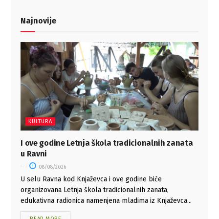
Najnovije
KULTURA
I ove godine Letnja škola tradicionalnih zanata
u Ravni
08/08/2026
U selu Ravna kod Knjaževca i ove godine biće
organizovana Letnja škola tradicionalnih zanata,
edukativna radionica namenjena mladima iz Knjaževca...
READ MORE