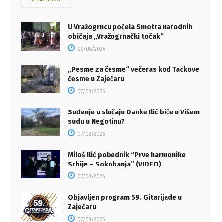
U Vražogrncu počela Smotra narodnih
običaja „Vražogrnački točak“
08/08/2026
„Pesme za česme“ večeras kod Tackove
česme u Zaječaru
07/08/2026
Suđenje u slučaju Danke Ilić biće u Višem
sudu u Negotinu?
07/08/2026
Miloš Ilić pobednik “Prve harmonike
Srbije – Sokobanja” (VIDEO)
07/08/2026
Objavljen program 59. Gitarijade u
Zaječaru
07/08/2026