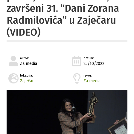
završeni 31. “Dani Zorana
Radmilovića” u Zaječaru
(VIDEO)
autor:
datum:
Za media
25/10/2022
lokacija:
izvor:
Zaječar
Za media