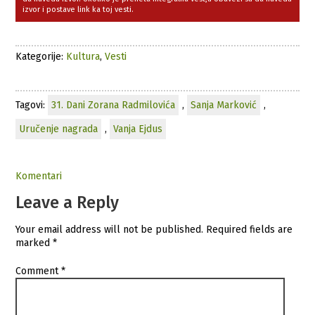
izvor i postave link ka toj vesti.
Kategorije:
Kultura
,
Vesti
Tagovi:
31. Dani Zorana Radmilovića
,
Sanja Marković
,
Uručenje nagrada
,
Vanja Ejdus
Komentari
Leave a Reply
Your email address will not be published.
Required fields are
marked
*
Comment
*