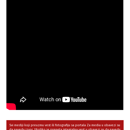
Svi mediji koji preuzmu vest ili fotografiju sa portala Za media u obavezi su
da navedu izvor. Ukoliko je preneta integralna vest,u obavezi su da navedu