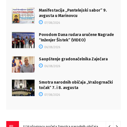
Manifestacija „Pantelejski sabor” 9.
avgusta u Marinovcu
07/08/2026
Povodom Dana rudara uručene Nagrade
“Inženjer Šistek” (VIDEO)
06/08/2026
Saopštenje gradonačelnika Zaječara
06/08/2026
Smotra narodnih običaja „Vražogrnački
točakˮ 7. i 8. avgusta
07/08/2026
U Vražogrncu počela Smotra narodnih običaja „Vražogrnački točak“