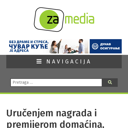
NAVIGACIJA
Pretraga:
Pretraga
Uručenjem nagrada i
premijerom domaćina,