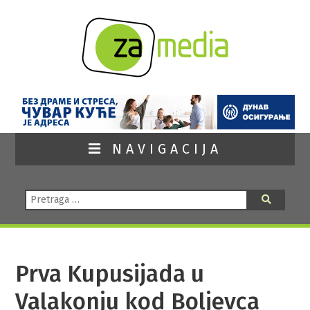
NAVIGACIJA
Pretraga:
Pretraga
Prva Kupusijada u
Valakonju kod Boljevca