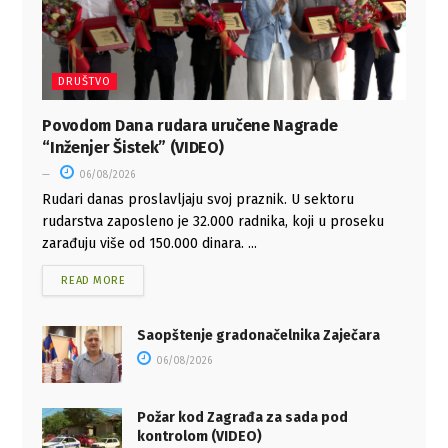
DRUŠTVO
Povodom Dana rudara uručene Nagrade
“Inženjer Šistek” (VIDEO)
06/08/2026
Rudari danas proslavljaju svoj praznik. U sektoru
rudarstva zaposleno je 32.000 radnika, koji u proseku
zarađuju više od 150.000 dinara. ...
READ MORE
Saopštenje gradonačelnika Zaječara
06/08/2026
Požar kod Zagrađa za sada pod
kontrolom (VIDEO)