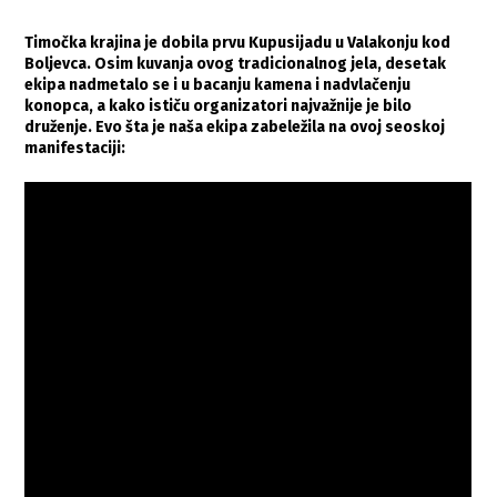
Timočka krajina je dobila prvu Kupusijadu u Valakonju kod
Boljevca. Osim kuvanja ovog tradicionalnog jela, desetak
ekipa nadmetalo se i u bacanju kamena i nadvlačenju
konopca, a kako ističu organizatori najvažnije je bilo
druženje. Evo šta je naša ekipa zabeležila na ovoj seoskoj
manifestaciji: