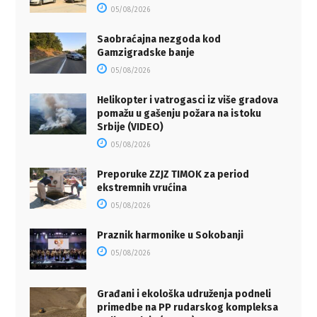
05/08/2026
Saobraćajna nezgoda kod
Gamzigradske banje
05/08/2026
Helikopter i vatrogasci iz više gradova
pomažu u gašenju požara na istoku
Srbije (VIDEO)
05/08/2026
Preporuke ZZJZ TIMOK za period
ekstremnih vrućina
05/08/2026
Praznik harmonike u Sokobanji
05/08/2026
Građani i ekološka udruženja podneli
primedbe na PP rudarskog kompleksa