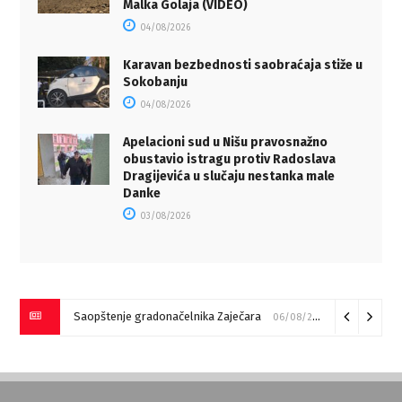
Malka Golaja (VIDEO)
04/08/2026
Karavan bezbednosti saobraćaja stiže u
Sokobanju
04/08/2026
Apelacioni sud u Nišu pravosnažno
obustavio istragu protiv Radoslava
Dragijevića u slučaju nestanka male
Danke
03/08/2026
Saopštenje gradonačelnika Zaječara
06/08/2026