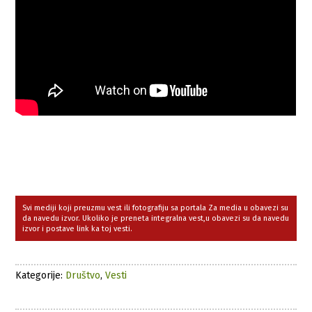
Svi mediji koji preuzmu vest ili fotografiju sa portala Za media u obavezi su
da navedu izvor. Ukoliko je preneta integralna vest,u obavezi su da navedu
izvor i postave link ka toj vesti.
Kategorije:
Društvo
,
Vesti