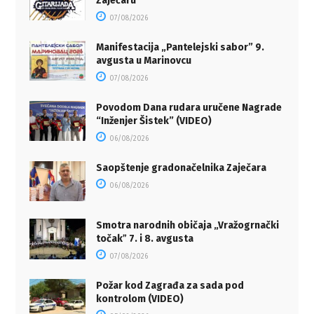
Zaječaru
07/08/2026
Manifestacija „Pantelejski sabor” 9.
avgusta u Marinovcu
07/08/2026
Povodom Dana rudara uručene Nagrade
“Inženjer Šistek” (VIDEO)
06/08/2026
Saopštenje gradonačelnika Zaječara
06/08/2026
Smotra narodnih običaja „Vražogrnački
točakˮ 7. i 8. avgusta
07/08/2026
Požar kod Zagrađa za sada pod
kontrolom (VIDEO)