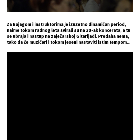
Za Bajagom i instruktorima je izuzetno dinamičan period,
naime tokom radnog leta svirali su na 30-ak koncerata, a tu
se ubraja i nastup na zaječarskoj Gitarijadi. Predaha nema,
tako da će muzičari i tokom jeseni nastaviti istim tempom…