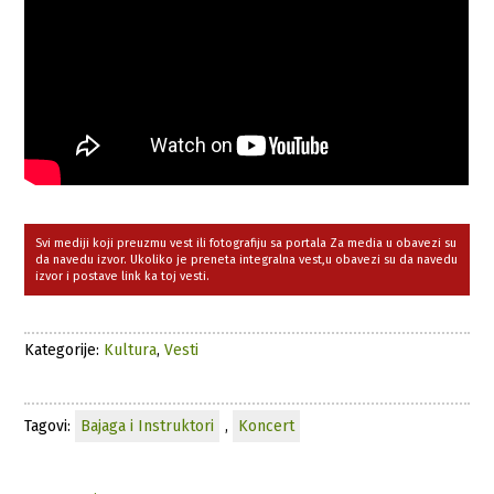
Svi mediji koji preuzmu vest ili fotografiju sa portala Za media u obavezi su
da navedu izvor. Ukoliko je preneta integralna vest,u obavezi su da navedu
izvor i postave link ka toj vesti.
Kategorije:
Kultura
,
Vesti
Tagovi:
Bajaga i Instruktori
,
Koncert