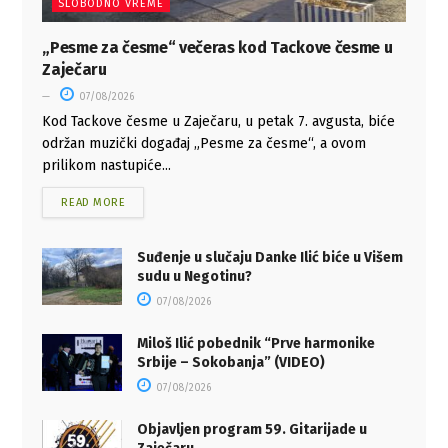
SLOBODNO VREME
„Pesme za česme“ večeras kod Tackove česme u
Zaječaru
07/08/2026
Kod Tackove česme u Zaječaru, u petak 7. avgusta, biće
održan muzički događaj „Pesme za česme“, a ovom
prilikom nastupiće...
READ MORE
Suđenje u slučaju Danke Ilić biće u Višem
sudu u Negotinu?
07/08/2026
Miloš Ilić pobednik “Prve harmonike
Srbije – Sokobanja” (VIDEO)
07/08/2026
Objavljen program 59. Gitarijade u