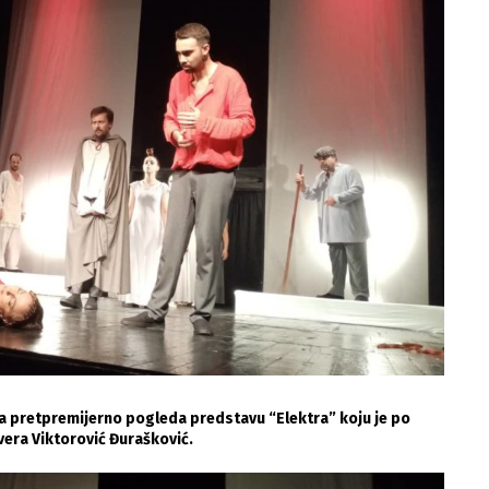
 da pretpremijerno pogleda predstavu “Elektra” koju je po
ivera Viktorović Đurašković.