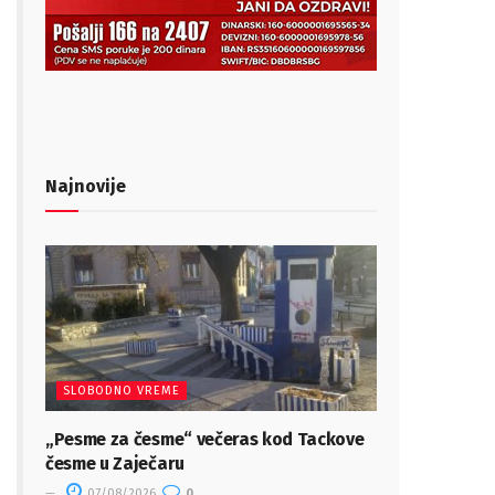
Najnovije
SLOBODNO VREME
„Pesme za česme“ večeras kod Tackove
česme u Zaječaru
07/08/2026
0