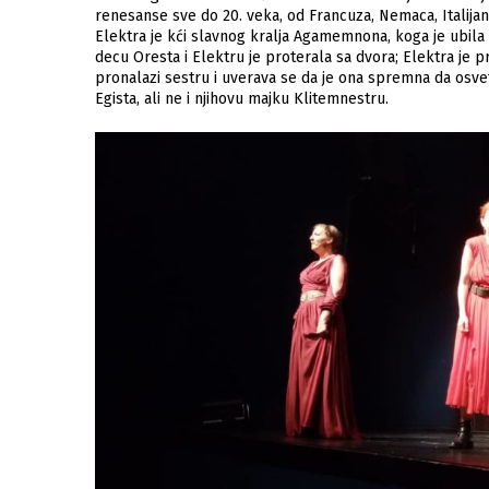
renesanse sve do 20. veka, od Francuza, Nemaca, Italijan
Elektra je kći slavnog kralja Agamemnona, koga je ubila
decu Oresta i Elektru je proterala sa dvora; Elektra je p
pronalazi sestru i uverava se da je ona spremna da osvet
Egista, ali ne i njihovu majku Klitemnestru.