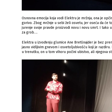
Osnovna emocija koja vodi Elektru je mržnja, ona je opčin
gorivo. Zbog mržnje u sebi želi osvetu, jer oseća da će to
jurenje svoje pravde proizvodi novu i novu smrt. I tako 
za grob….
Elektra u izvođenju glumice Ane Bretšnajder je bez prena
jasno vidljivim gnevom i osvetoljubivošću koji je razdiru
u trenutku, on u tom vihoru počini ubistvo, ali njegova s