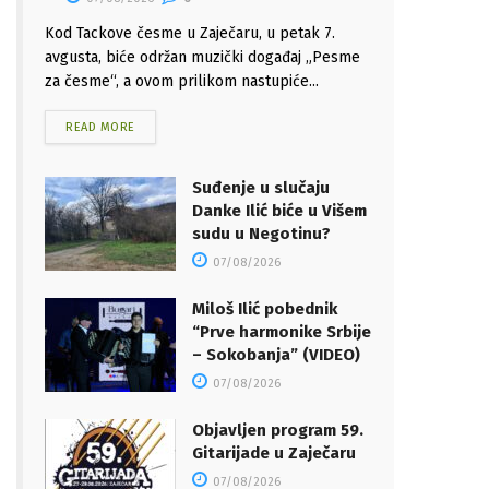
Kod Tackove česme u Zaječaru, u petak 7.
avgusta, biće održan muzički događaj „Pesme
za česme“, a ovom prilikom nastupiće...
READ MORE
Suđenje u slučaju
Danke Ilić biće u Višem
sudu u Negotinu?
07/08/2026
Miloš Ilić pobednik
“Prve harmonike Srbije
– Sokobanja” (VIDEO)
07/08/2026
Objavljen program 59.
Gitarijade u Zaječaru
07/08/2026