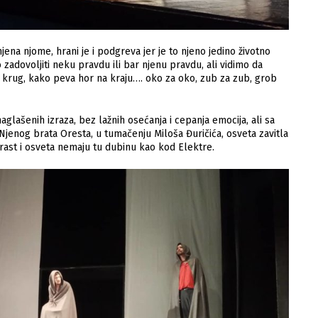
jena njome, hrani je i podgreva jer je to njeno jedino životno
 zadovoljiti neku pravdu ili bar njenu pravdu, ali vidimo da
u krug, kako peva hor na kraju…. oko za oko, zub za zub, grob
glašenih izraza, bez lažnih osećanja i cepanja emocija, ali sa
. Njenog brata Oresta, u tumačenju Miloša Đuričića, osveta zavitla
trast i osveta nemaju tu dubinu kao kod Elektre.