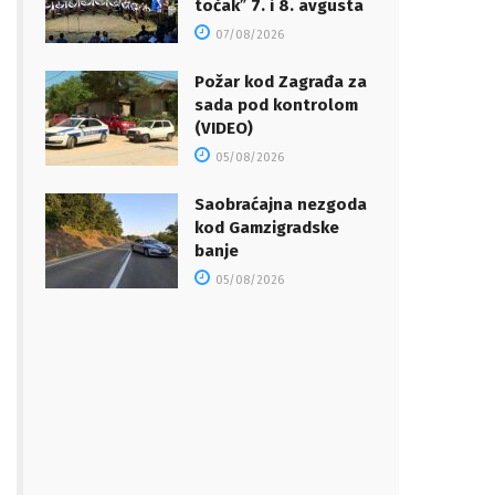
točakˮ 7. i 8. avgusta
07/08/2026
Požar kod Zagrađa za
sada pod kontrolom
(VIDEO)
05/08/2026
Saobraćajna nezgoda
kod Gamzigradske
banje
05/08/2026