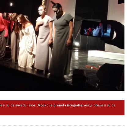
avezi su da navedu izvor. Ukoliko je preneta integralna vest,u obavezi su da