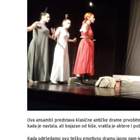
Ova ansambl predstava klasične antičke drame prvobitno 
kada je nastala, ali bojazan od kiše, vratila je aktere i 
Kada odgledamo ovu tešku emotivnu dramu jasno nam je z