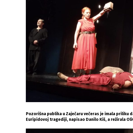
Pozorišna publika u Zaječaru večeras je imala priliku
Euripidovoj tragediji, napisao Danilo Kiš, a režirala Ol