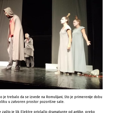
je trebalo da se izvede na Romulijani, što je primerenije dobu
publiku u zatvoren prostor pozorišne sale.
ašto je lik Elektre privlačio dramaturge od antike, preko