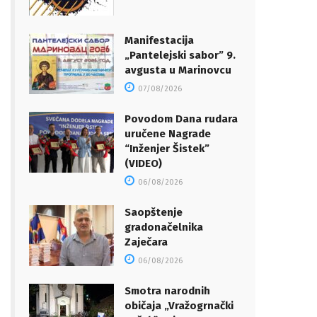
Manifestacija
„Pantelejski sabor” 9.
avgusta u Marinovcu
07/08/2026
Povodom Dana rudara
uručene Nagrade
“Inženjer Šistek”
(VIDEO)
06/08/2026
Saopštenje
gradonačelnika
Zaječara
06/08/2026
Smotra narodnih
običaja „Vražogrnački