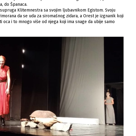
a, do Španaca.
 supruga Klitemnestra sa svojim ljubavnikom Egistom. Svoju
rimorana da se uda za siromašnog zidara, a Orest je izgnanik koji
i oca i to mnogo više od njega koji ima snage da ubije samo