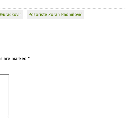
 Đurašković
,
Pozoriste Zoran Radmilović
ds are marked
*