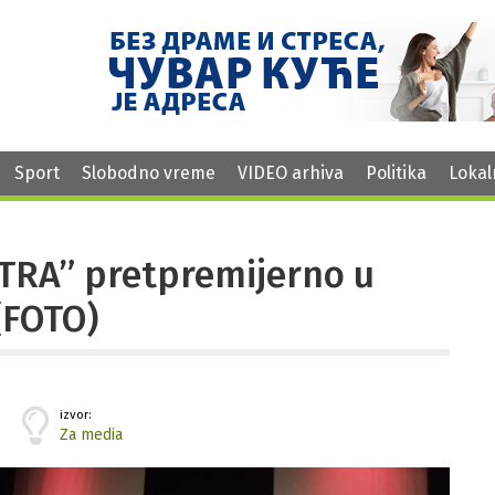
Sport
Slobodno vreme
VIDEO arhiva
Politika
Lokal
KTRA” pretpremijerno u
(FOTO)
izvor:
Za media