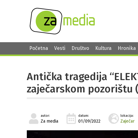
Početna
Vesti
Društvo
Kultura
Hronika
Antička tragedija “ELE
zaječarskom pozorištu 
autor:
datum:
lokacija:
Za media
01/09/2022
Zaječar