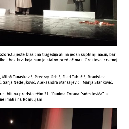
rištu jeste klasična tragedija ali na jedan suptilniji način, bar
vike i bez krvi koja nam je stalno pred očima u Orestovoj crvenoj
, Miloš Tanasković, Predrag Grbić, Fuad Tabučić, Branislav
ić, Sanja Nedeljković, Aleksandra Manasijević i Marija Stanković.
tre” biti na predstojećim 31. “Danima Zorana Radmilovića”, a
 imati i na Romulijani.