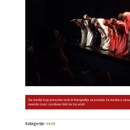
Svi mediji koji preuzmu vest ili fotografiju sa portala Za media u ob
navedu izvor i postave link ka toj vesti.
Kategorije:
Vesti