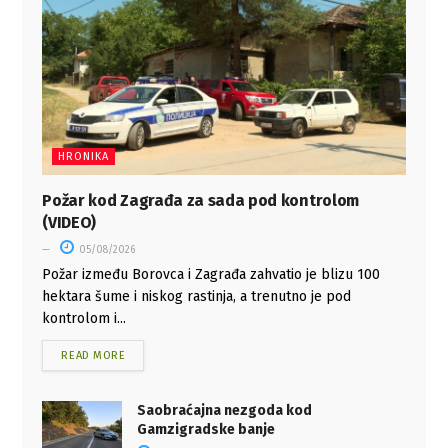
HRONIKA
Požar kod Zagrađa za sada pod kontrolom
(VIDEO)
05/08/2026
Požar između Borovca i Zagrađa zahvatio je blizu 100
hektara šume i niskog rastinja, a trenutno je pod
kontrolom i...
READ MORE
Saobraćajna nezgoda kod
Gamzigradske banje