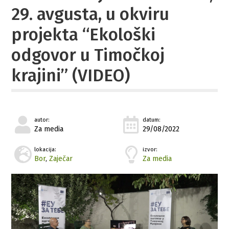
29. avgusta, u okviru
projekta “Ekološki
odgovor u Timočkoj
krajini” (VIDEO)
autor:
datum:
Za media
29/08/2022
lokacija:
izvor:
Bor
,
Zaječar
Za media