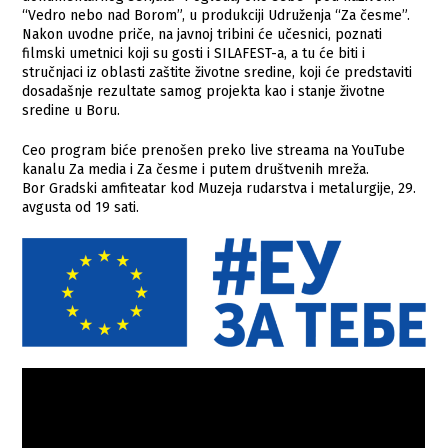
“Vedro nebo nad Borom”, u produkciji Udruženja “Za česme”.
Nakon uvodne priče, na javnoj tribini će učesnici, poznati
filmski umetnici koji su gosti i SILAFEST-a, a tu će biti i
stručnjaci iz oblasti zaštite životne sredine, koji će predstaviti
dosadašnje rezultate samog projekta kao i stanje životne
sredine u Boru.
Ceo program biće prenošen preko live streama na YouTube
kanalu Za media i Za česme i putem društvenih mreža.
Bor Gradski amfiteatar kod Muzeja rudarstva i metalurgije, 29.
avgusta od 19 sati.