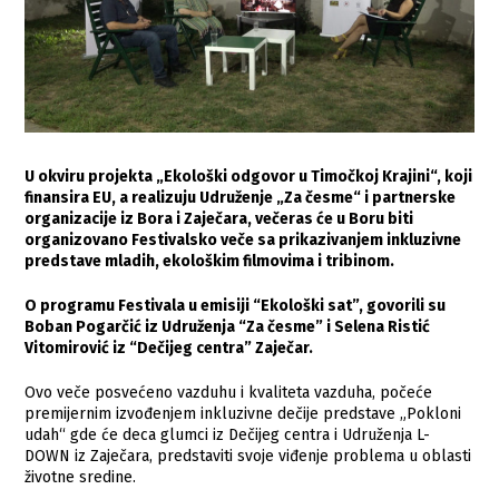
U okviru projekta „Ekološki odgovor u Timočkoj Krajini“, koji
finansira EU, a realizuju Udruženje „Za česme“ i partnerske
organizacije iz Bora i Zaječara, večeras će u Boru biti
organizovano Festivalsko veče sa prikazivanjem inkluzivne
predstave mladih, ekološkim filmovima i tribinom.
O programu Festivala u emisiji “Ekološki sat”, govorili su
Boban Pogarčić iz Udruženja “Za česme” i Selena Ristić
Vitomirović iz “Dečijeg centra” Zaječar.
Ovo veče posvećeno vazduhu i kvaliteta vazduha, počeće
premijernim izvođenjem inkluzivne dečije predstave „Pokloni
udah“ gde će deca glumci iz Dečijeg centra i Udruženja L-
DOWN iz Zaječara, predstaviti svoje viđenje problema u oblasti
životne sredine.