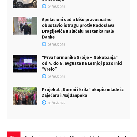
04/08/2026
Apelacioni sud u Nišu pravosnažno
obustavio istragu protiv Radoslava
Dragijevića u slučaju nestanka male
Danke
03/08/2026
“Prva harmonika Srbije – Sokobanja”
od 4. do 6. avgusta na Letnjoj pozornici
“Vrelo”
03/08/2026
Projekat „Koreni i krila“ okupio mlade iz
Zaječara i Majdanpeka
03/08/2026