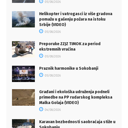
05/08/2026
Helikopter i vatrogasci iz više gradova
pomažu u gašenju požara na istoku
Srbije (VIDEO)
05/08/2026
Preporuke ZZJZ TIMOK za period
ekstremnih vrućina
05/08/2026
Praznik harmonike u Sokobanji
05/08/2026
Građani i ekološka udruženja podneli
primedbe na PP rudarskog kompleksa
Malka Golaja (VIDEO)
04/08/2026
Karavan bezbednosti saobraćaja stiže u
Sokobanju