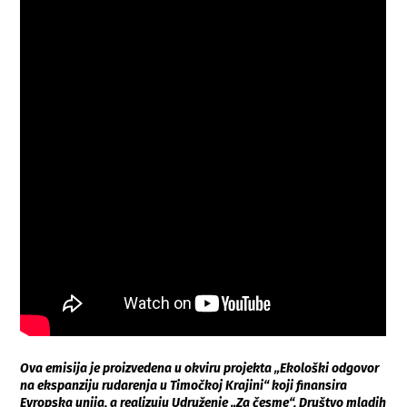
Ova emisija je proizvedena u okviru projekta „Ekološki odgovor
na ekspanziju rudarenja u Timočkoj Krajini“ koji finansira
Evropska unija, a realizuju Udruženje „Za česme“, Društvo mladih