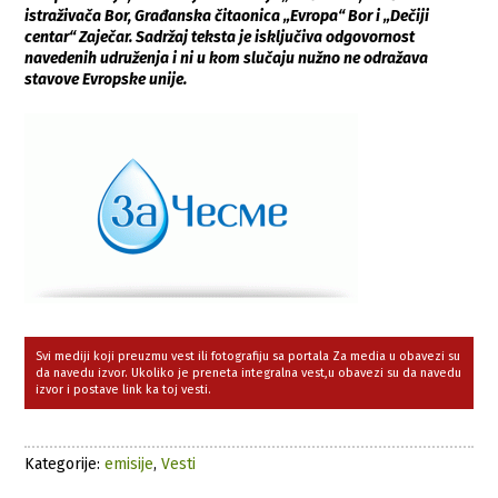
istraživača Bor, Građanska čitaonica „Evropa“ Bor i „Dečiji
centar“ Zaječar. Sadržaj teksta je isključiva odgovornost
navedenih udruženja i ni u kom slučaju nužno ne odražava
stavove Evropske unije.
Svi mediji koji preuzmu vest ili fotografiju sa portala Za media u obavezi su
da navedu izvor. Ukoliko je preneta integralna vest,u obavezi su da navedu
izvor i postave link ka toj vesti.
Kategorije:
emisije
,
Vesti