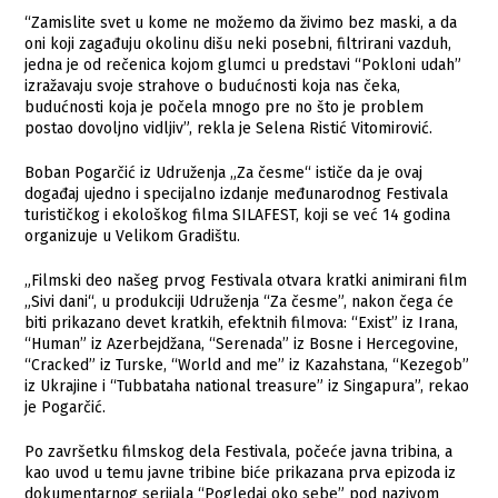
“Zamislite svet u kome ne možemo da živimo bez maski, a da
oni koji zagađuju okolinu dišu neki posebni, filtrirani vazduh,
jedna je od rečenica kojom glumci u predstavi “Pokloni udah”
izražavaju svoje strahove o budućnosti koja nas čeka,
budućnosti koja je počela mnogo pre no što je problem
postao dovoljno vidljiv”, rekla je Selena Ristić Vitomirović.
Boban Pogarčić iz Udruženja „Za česme“ ističe da je ovaj
događaj ujedno i specijalno izdanje međunarodnog Festivala
turističkog i ekološkog filma SILAFEST, koji se već 14 godina
organizuje u Velikom Gradištu.
„Filmski deo našeg prvog Festivala otvara kratki animirani film
„Sivi dani“, u produkciji Udruženja “Za česme”, nakon čega će
biti prikazano devet kratkih, efektnih filmova: “Exist” iz Irana,
“Human” iz Azerbejdžana, “Serenada” iz Bosne i Hercegovine,
“Cracked” iz Turske, “World and me” iz Kazahstana, “Kezegob”
iz Ukrajine i “Tubbataha national treasure” iz Singapura”, rekao
je Pogarčić.
Po završetku filmskog dela Festivala, počeće javna tribina, a
kao uvod u temu javne tribine biće prikazana prva epizoda iz
dokumentarnog serijala “Pogledaj oko sebe” pod nazivom