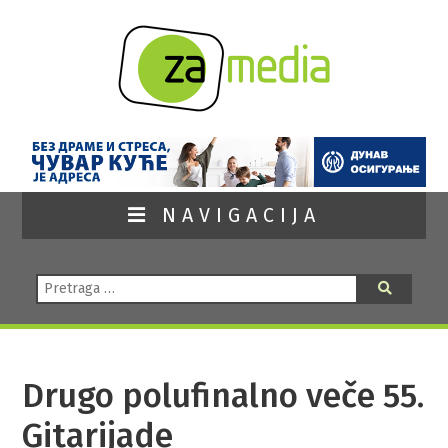
NAVIGACIJA
Pretraga:
Pretraga
Drugo polufinalno veče 55.
Gitarijade