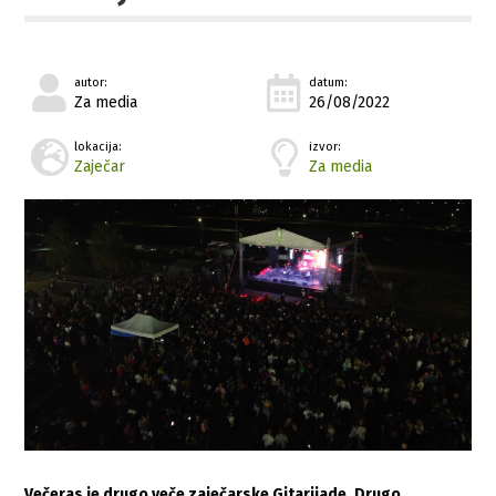
autor:
datum:
Za media
26/08/2022
lokacija:
izvor:
Zaječar
Za media
Večeras je drugo veče zaječarske Gitarijade. Drugo