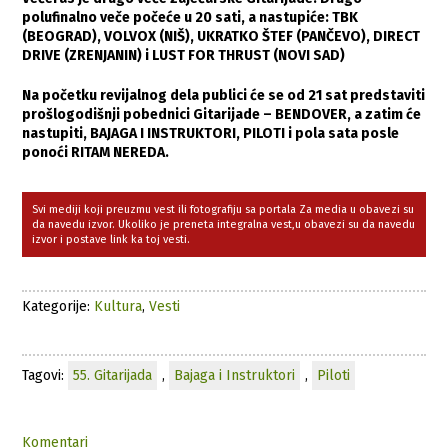
polufinalno veče počeće u 20 sati, a nastupiće: TBK
(BEOGRAD), VOLVOX (NIŠ), UKRATKO ŠTEF (PANČEVO), DIRECT
DRIVE (ZRENJANIN) i LUST FOR THRUST (NOVI SAD)
Na početku revijalnog dela publici će se od 21 sat predstaviti
prošlogodišnji pobednici Gitarijade – BENDOVER, a zatim će
nastupiti, BAJAGA I INSTRUKTORI, PILOTI i pola sata posle
ponoći RITAM NEREDA.
Svi mediji koji preuzmu vest ili fotografiju sa portala Za media u obavezi su
da navedu izvor. Ukoliko je preneta integralna vest,u obavezi su da navedu
izvor i postave link ka toj vesti.
Kategorije:
Kultura
,
Vesti
Tagovi:
55. Gitarijada
,
Bajaga i Instruktori
,
Piloti
Komentari