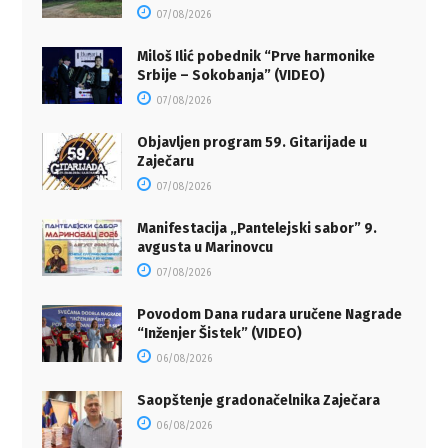
07/08/2026
Miloš Ilić pobednik “Prve harmonike
Srbije – Sokobanja” (VIDEO)
07/08/2026
Objavljen program 59. Gitarijade u
Zaječaru
07/08/2026
Manifestacija „Pantelejski sabor” 9.
avgusta u Marinovcu
07/08/2026
Povodom Dana rudara uručene Nagrade
“Inženjer Šistek” (VIDEO)
06/08/2026
Saopštenje gradonačelnika Zaječara
06/08/2026