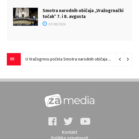
Smotra narodnih običaja „Vražogrnački
točakˮ 7. i 8. avgusta
07/08/2026
U Vražogrncu počela Smotra narodnih običaja „Vražogrnački točak“
Kontakt
Politika privatnosti