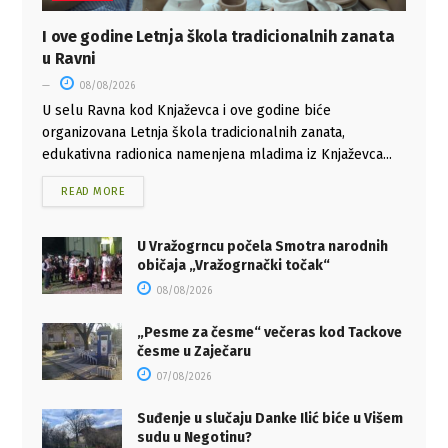
I ove godine Letnja škola tradicionalnih zanata
u Ravni
08/08/2026
U selu Ravna kod Knjaževca i ove godine biće
organizovana Letnja škola tradicionalnih zanata,
edukativna radionica namenjena mladima iz Knjaževca...
READ MORE
U Vražogrncu počela Smotra narodnih
običaja „Vražogrnački točak“
08/08/2026
„Pesme za česme“ večeras kod Tackove
česme u Zaječaru
07/08/2026
Suđenje u slučaju Danke Ilić biće u Višem
sudu u Negotinu?