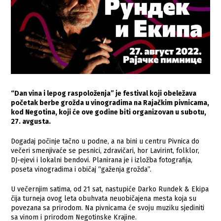
“Dan vina i lepog raspoloženja” je festival koji obeležava
početak berbe grožda u vinogradima na Rajačkim pivnicama,
kod Negotina, koji će ove godine biti organizovan u subotu,
27. avgusta.
Dogadaj počinje tačno u podne, a na bini u centru Pivnica do
večeri smenjivaće se pesnici, zdravičari, hor Lavirint, folklor,
DJ-ejevi i lokalni bendovi. Planirana je i izložba fotografija,
poseta vinogradima i običaj “gaženja grožda”.
U večernjim satima, od 21 sat, nastupiće Darko Rundek & Ekipa
čija turneja ovog leta obuhvata neuobičajena mesta koja su
povezana sa prirodom. Na pivnicama će svoju muziku sjediniti
sa vinom i prirodom Negotinske Krajine.