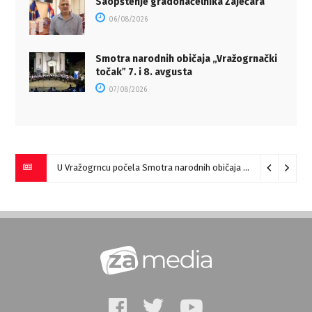
Saopštenje gradonačelnika Zaječara
06/08/2026
Smotra narodnih običaja „Vražogrnački
točakˮ 7. i 8. avgusta
07/08/2026
U Vražogrncu počela Smotra narodnih običaja „Vražogrnački točak“