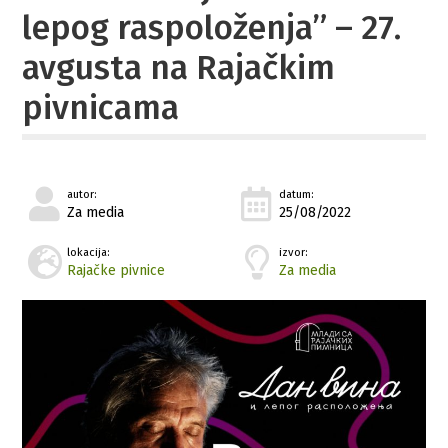
lepog raspoloženja” – 27.
avgusta na Rajačkim
pivnicama
autor:
datum:
Za media
25/08/2022
lokacija:
izvor:
Rajačke pivnice
Za media