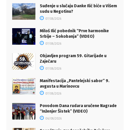
Suđenje u slučaju Danke Ilić biće u Višem
sudu u Negotinu?
07/08/2026
Miloš Ilić pobednik “Prve harmonike
Srbije – Sokobanja” (VIDEO)
07/08/2026
Objavljen program 59. Gitarijade u
Zaječaru
07/08/2026
Manifestacija „Pantelejski sabor” 9.
avgusta u Marinovcu
07/08/2026
Povodom Dana rudara uručene Nagrade
“Inženjer Šistek” (VIDEO)
06/08/2026