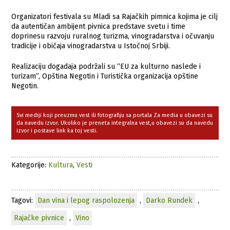
Organizatori festivala su Mladi sa Rajačkih pimnica kojima je cilj
da autentičan ambijent pivnica predstave svetu i time
doprinesu razvoju ruralnog turizma, vinogradarstva i očuvanju
tradicije i običaja vinogradarstva u Istočnoj Srbiji.
Realizaciju dogadaja podržali su “EU za kulturno naslede i
turizam”, Opština Negotin i Turistička organizacija opštine
Negotin.
Svi mediji koji preuzmu vest ili fotografiju sa portala Za media u obavezi su
da navedu izvor. Ukoliko je preneta integralna vest,u obavezi su da navedu
izvor i postave link ka toj vesti.
Kategorije:
Kultura
,
Vesti
Tagovi:
Dan vina i lepog raspolozenja
,
Darko Rundek
,
Rajačke pivnice
,
Vino