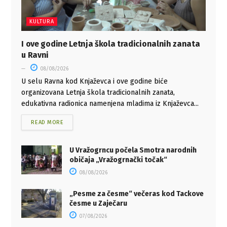
KULTURA
I ove godine Letnja škola tradicionalnih zanata
u Ravni
08/08/2026
U selu Ravna kod Knjaževca i ove godine biće
organizovana Letnja škola tradicionalnih zanata,
edukativna radionica namenjena mladima iz Knjaževca...
READ MORE
U Vražogrncu počela Smotra narodnih
običaja „Vražogrnački točak“
08/08/2026
„Pesme za česme“ večeras kod Tackove
česme u Zaječaru
07/08/2026