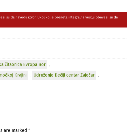
avezi su da navedu izvor. Ukoliko je preneta integralna vest,u obavezi su da
a čitaonica Evropa Bor
,
močkoj Krajini
,
Udruženje Dečiji centar Zaječar
,
ds are marked
*