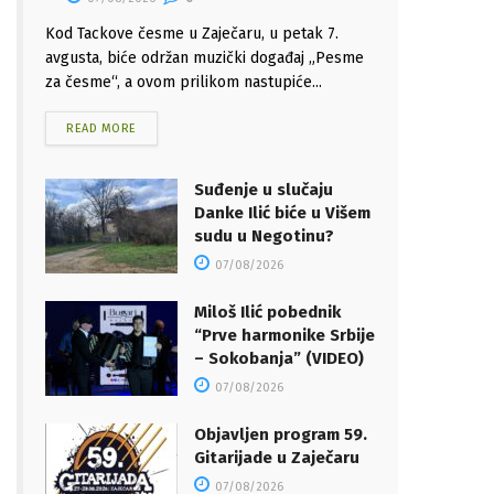
Kod Tackove česme u Zaječaru, u petak 7.
avgusta, biće održan muzički događaj „Pesme
za česme“, a ovom prilikom nastupiće...
READ MORE
Suđenje u slučaju
Danke Ilić biće u Višem
sudu u Negotinu?
07/08/2026
Miloš Ilić pobednik
“Prve harmonike Srbije
– Sokobanja” (VIDEO)
07/08/2026
Objavljen program 59.
Gitarijade u Zaječaru
07/08/2026