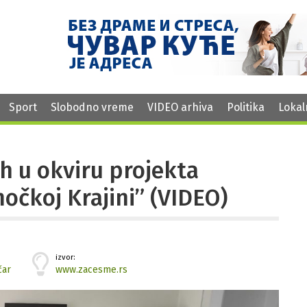
Sport
Slobodno vreme
VIDEO arhiva
Politika
Lokal
h u okviru projekta
očkoj Krajini” (VIDEO)
izvor:
čar
www.zacesme.rs