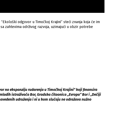
 “Ekološki odgovor u Timočkoj Krajini” steći znanja koja će im
a zahtevima održivog razvoja, uzimajući u obzir potrebe
or na ekspanziju rudarenja u Timočkoj Krajini“ koji finansira
mladih istraživača Bor, Gradska čitaonica „Evropa“ Bor i „Dečiji
 navedenih udruženja i ni u kom slučaju ne odražava nužno