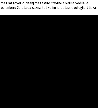
a i razgovor o pitanjima zaštite životne sredine vodila je
kroz anketu želela da sazna koliko im je oblast ekologije bliska: