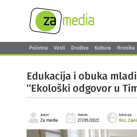
Početna
Vesti
Društvo
Kultura
Hronika
Edukacija i obuka mladi
“Ekološki odgovor u Tim
autor:
datum:
lokacija:
Za media
27/05/2022
Bor
,
Zaje