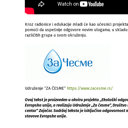
Kroz radionice i edukacije mladi će kao učesnici projekta
pomoći da uspešnije odgovore novim ulogama, u skladu s
različitih grupa u svom okruženju.
Udruženje “ZA ČESME”
https://www.zacesme.rs/
Ovaj tekst je proizveden u okviru projekta „Ekološki odgov
Evropska unija, a realizuju Udruženje „Za česme“, Društvo 
centar“ Zaječar. Sadržaj teksta je isključiva odgovornost
stavove Evropske unije.