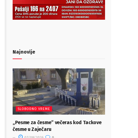
Najnovije
SLOBODNO VREME
„Pesme za česme“ večeras kod Tackove
česme u Zaječaru
07/08/2026
0