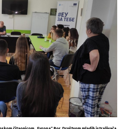
anskom čitaonicom „Evropa“ Bor, Društvom mladih istraživača