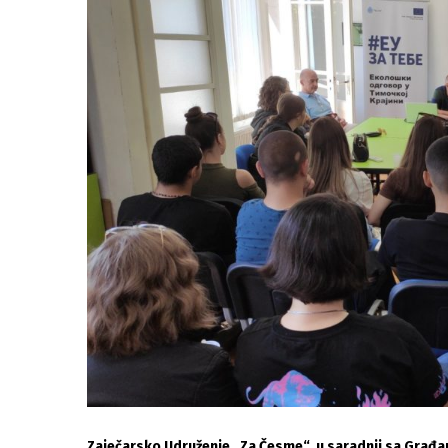
Zaječarsko Udruženje „Za Česme“, u saradnji sa Građ