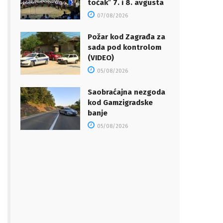
točakˮ 7. i 8. avgusta
07/08/2026
Požar kod Zagrađa za
sada pod kontrolom
(VIDEO)
05/08/2026
Saobraćajna nezgoda
kod Gamzigradske
banje
05/08/2026