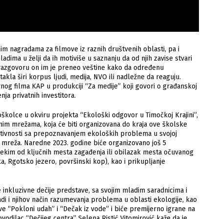
im nagradama za filmove iz raznih društvenih oblasti, pa i
adima u želji da ih motiviše u saznanju da od njih zavise stvari
 razgovoru on im je preneo veštine kako da određenu
takla širi korpus ljudi, medija, NVO ili nadležne da reaguju.
rnog filma KAP u produkciji “Za medije” koji govori o građanskoj
nja privatnih investitora.
školce u okviru projekta “Ekološki odgovor u Timočkoj Krajini”,
venim mrežama, koja će biti organizovana do kraja ove školske
aktivnosti sa prepoznavanjem ekoloških problema u svojoj
h mreža. Naredne 2023. godine biće organizovano još 5
 nekim od ključnih mesta zagađenja ili obilazak mesta očuvanog
a, Rgotsko jezero, površinski kop), kao i prikupljanje
 inkluzivne dečije predstave, sa svojim mladim saradnicima i
i i njihov način razumevanja problema u oblasti ekologije, kao
tave “Pokloni udah” i “Dečak iz vode” i biće premijerno igrane na
vodilac “Dečijeg centra” Selena Ristić Vitomirović kaže da je