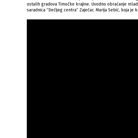
ostalih gradova Timočke krajine. Uvodno obraćanje mladim
saradnica “Dečijeg centra” Zaječar, Marija Sebić, koja je 