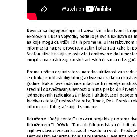
Novinar sa dugogodišnjim istraživačkim iskustvom i brojn
ekoloških, Dušan Vojvodić, podelio je svoja iskustva sa ml
na koje mogu da utiču i da ih promene. U interaktivnom
informaciju najpre provere, a zatim i plasiraju kako bi po
Snažan utisak na njih je ostavilo i emitovanje dokumenta
inicijativi na zaštiti zaječarskih arteskih česama od zagađe
Prema rečima organizatora, naredna aktivnost za srednjo
je obuka iz oblasti digitalnog aktivizma i rada na društ
godine. Nakon ove radionice mladi će tri nedelje imati 
sredini i obaveštavanja javnosti o njima preko društveni
jednodnevnih radionica za mlade, i uključivaće i posete
biodiverziteta (Brestovačka reka, Timok, Pek, Borska rek
informacija, fotografisanje i snimanje.
Udruženje “Dečiji centar” u okviru projekta priprema dve
Udruženjem “L DOWN”. Tema dečjih predstava će biti mlad
i njihovi stavovi vezani za zaštitu vazduha i vode. Preds
Festivalskim večerima, koje su planirane u avgustu. Ruko