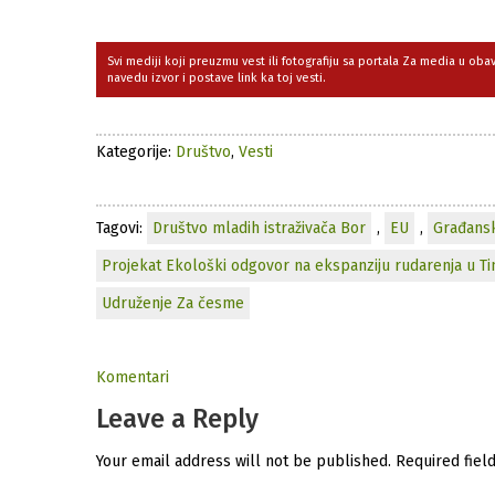
Svi mediji koji preuzmu vest ili fotografiju sa portala Za media u ob
navedu izvor i postave link ka toj vesti.
Kategorije:
Društvo
,
Vesti
Tagovi:
Društvo mladih istraživača Bor
,
EU
,
Građansk
Projekat Ekološki odgovor na ekspanziju rudarenja u Ti
Udruženje Za česme
Komentari
Leave a Reply
Your email address will not be published.
Required fiel