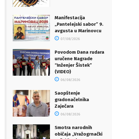
Manifestacija
„Pantelejski sabor” 9.
avgusta u Marinovcu
07/08/2026
Povodom Dana rudara
uručene Nagrade
“Inženjer Šistek”
(VIDEO)
06/08/2026
Saopštenje
gradonačelnika
Zaječara
06/08/2026
Smotra narodnih
običaja „Vražogrnački