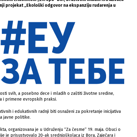
šnji projekat „Ekološki odgovor na ekspanziju rudarenja u
osti svih, a posebno dece i mladih o zaštiti životne sredine,
nja i primene evropskih praksi.
nih i edukativnih radnji biti osnaženi za pokretanje inicijativa
javne politike.
kta, organizovana je u Udruženju “Za česme” 19. maja. Obuci o
e je prisustvovalo 20-ak srednjoškolaca iz Bora, Zaječara i