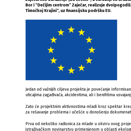
Bor i “Dečijim centrom” Zaječar, realizuje dvoipogodi
Timočkoj Krajini“, uz finansijsku podršku EU.
Jedan od važnijih ciljeva projekta je povećanje informisan
uticajima zagađivača, akcidentima, ali i benifitima usvaja
Zato će projektnim aktivnostima mladi kroz spektar kreativ
za rešavanje problema i učešće u donošenju dokumenata 
Prva od nekoliko radionica za mlade u okviru ovog proje
istraživačkom novinarstvu primenjenom u oblasti ekologij