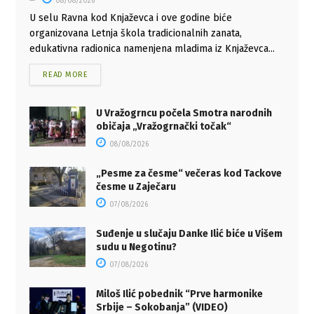
08/08/2026
U selu Ravna kod Knjaževca i ove godine biće
organizovana Letnja škola tradicionalnih zanata,
edukativna radionica namenjena mladima iz Knjaževca...
READ MORE
U Vražogrncu počela Smotra narodnih
običaja „Vražogrnački točak“
08/08/2026
„Pesme za česme“ večeras kod Tackove
česme u Zaječaru
07/08/2026
Suđenje u slučaju Danke Ilić biće u Višem
sudu u Negotinu?
07/08/2026
Miloš Ilić pobednik “Prve harmonike
Srbije – Sokobanja” (VIDEO)