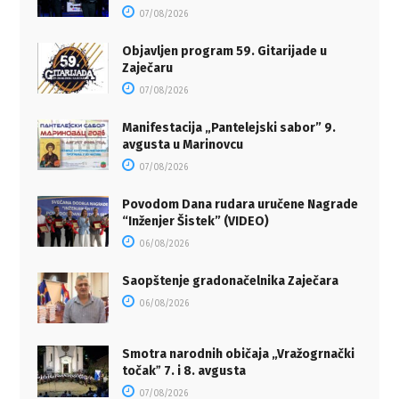
07/08/2026
Objavljen program 59. Gitarijade u
Zaječaru
07/08/2026
Manifestacija „Pantelejski sabor” 9.
avgusta u Marinovcu
07/08/2026
Povodom Dana rudara uručene Nagrade
“Inženjer Šistek” (VIDEO)
06/08/2026
Saopštenje gradonačelnika Zaječara
06/08/2026
Smotra narodnih običaja „Vražogrnački
točakˮ 7. i 8. avgusta
07/08/2026