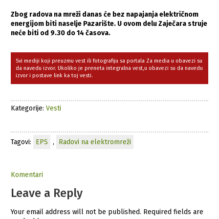
Zbog radova na mreži danas će bez napajanja električnom
energijom biti naselje Pazarište. U ovom delu Zaječara struje
neće biti od 9.30 do 14 časova.
Svi mediji koji preuzmu vest ili fotografiju sa portala Za media u obavezi su
da navedu izvor. Ukoliko je preneta integralna vest,u obavezi su da navedu
izvor i postave link ka toj vesti.
Kategorije:
Vesti
Tagovi:
EPS
,
Radovi na elektromreži
Komentari
Leave a Reply
Your email address will not be published.
Required fields are