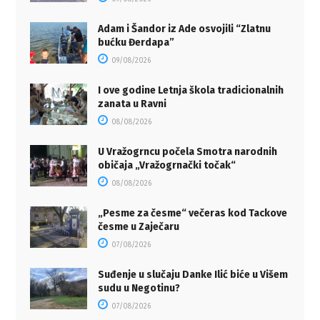
Adam i Šandor iz Ade osvojili “Zlatnu
bućku Đerdapa”
09/08/2026
I ove godine Letnja škola tradicionalnih
zanata u Ravni
08/08/2026
U Vražogrncu počela Smotra narodnih
običaja „Vražogrnački točak“
08/08/2026
„Pesme za česme“ večeras kod Tackove
česme u Zaječaru
07/08/2026
Suđenje u slučaju Danke Ilić biće u Višem
sudu u Negotinu?
07/08/2026