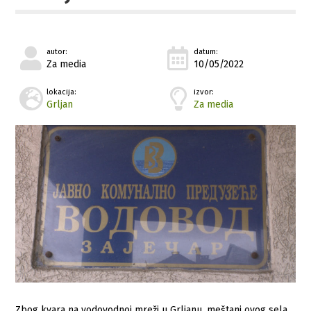
autor:
datum:
Za media
10/05/2022
lokacija:
izvor:
Grljan
Za media
Zbog kvara na vodovodnoj mreži u Grljanu, meštani ovog sela