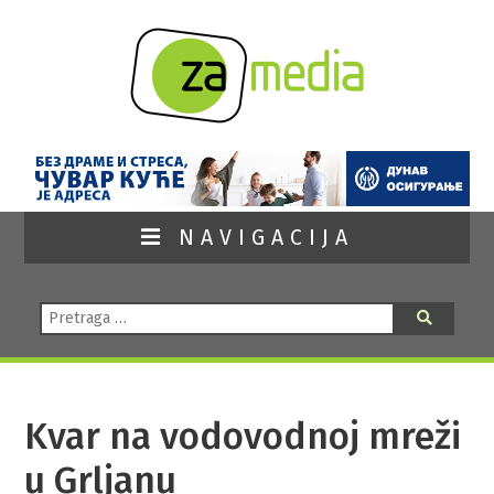
NAVIGACIJA
Pretraga:
Pretraga
Kvar na vodovodnoj mreži
u Grljanu