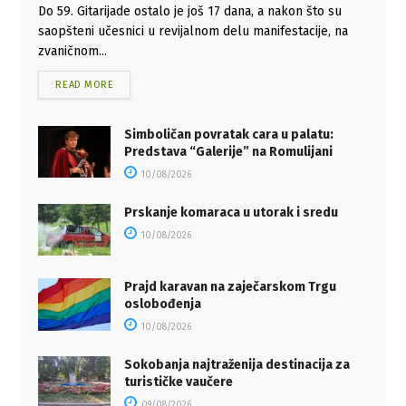
Do 59. Gitarijade ostalo je još 17 dana, a nakon što su
saopšteni učesnici u revijalnom delu manifestacije, na
zvaničnom...
READ MORE
Simboličan povratak cara u palatu:
Predstava “Galerije” na Romulijani
10/08/2026
Prskanje komaraca u utorak i sredu
10/08/2026
Prajd karavan na zaječarskom Trgu
oslobođenja
10/08/2026
Sokobanja najtraženija destinacija za
turističke vaučere
09/08/2026