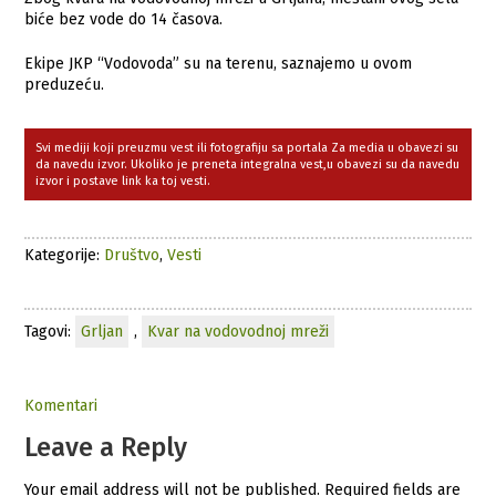
biće bez vode do 14 časova.
Ekipe JКP “Vodovoda” su na terenu, saznajemo u ovom
preduzeću.
Svi mediji koji preuzmu vest ili fotografiju sa portala Za media u obavezi su
da navedu izvor. Ukoliko je preneta integralna vest,u obavezi su da navedu
izvor i postave link ka toj vesti.
Kategorije:
Društvo
,
Vesti
Tagovi:
Grljan
,
Kvar na vodovodnoj mreži
Komentari
Leave a Reply
Your email address will not be published.
Required fields are