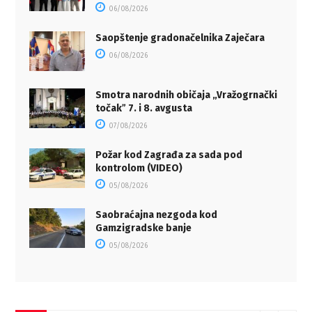
06/08/2026
Saopštenje gradonačelnika Zaječara
06/08/2026
Smotra narodnih običaja „Vražogrnački
točakˮ 7. i 8. avgusta
07/08/2026
Požar kod Zagrađa za sada pod
kontrolom (VIDEO)
05/08/2026
Saobraćajna nezgoda kod
Gamzigradske banje
05/08/2026