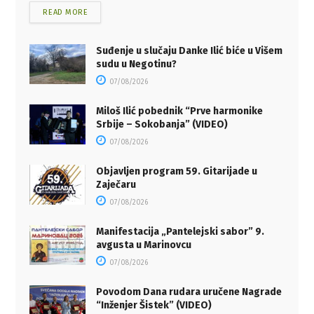
READ MORE
Suđenje u slučaju Danke Ilić biće u Višem
sudu u Negotinu?
07/08/2026
Miloš Ilić pobednik “Prve harmonike
Srbije – Sokobanja” (VIDEO)
07/08/2026
Objavljen program 59. Gitarijade u
Zaječaru
07/08/2026
Manifestacija „Pantelejski sabor” 9.
avgusta u Marinovcu
07/08/2026
Povodom Dana rudara uručene Nagrade
“Inženjer Šistek” (VIDEO)