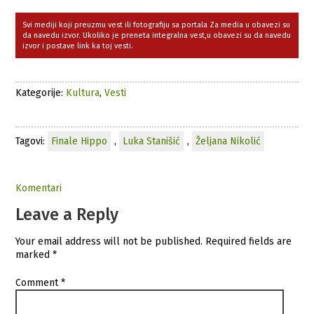
Svi mediji koji preuzmu vest ili fotografiju sa portala Za media u obavezi su
da navedu izvor. Ukoliko je preneta integralna vest,u obavezi su da navedu
izvor i postave link ka toj vesti.
Kategorije:
Kultura
,
Vesti
Tagovi:
Finale Hippo
,
Luka Stanišić
,
Željana Nikolić
Komentari
Leave a Reply
Your email address will not be published.
Required fields are
marked
*
Comment
*