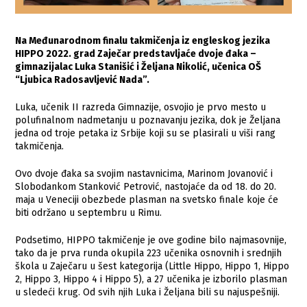
Na Međunarodnom finalu takmičenja iz engleskog jezika
HIPPO 2022. grad Zaječar predstavljaće dvoje đaka –
gimnazijalac Luka Stanišić i Željana Nikolić, učenica OŠ
“Ljubica Radosavljević Nada”.
Luka, učenik II razreda Gimnazije, osvojio je prvo mesto u
polufinalnom nadmetanju u poznavanju jezika, dok je Željana
jedna od troje petaka iz Srbije koji su se plasirali u viši rang
takmičenja.
Ovo dvoje đaka sa svojim nastavnicima, Marinom Jovanović i
Slobodankom Stanković Petrović, nastojaće da od 18. do 20.
maja u Veneciji obezbede plasman na svetsko finale koje će
biti održano u septembru u Rimu.
Podsetimo, HIPPO takmičenje je ove godine bilo najmasovnije,
tako da je prva runda okupila 223 učenika osnovnih i srednjih
škola u Zaječaru u šest kategorija (Little Hippo, Hippo 1, Hippo
2, Hippo 3, Hippo 4 i Hippo 5), a 27 učenika je izborilo plasman
u sledeći krug. Od svih njih Luka i Željana bili su najuspešniji.