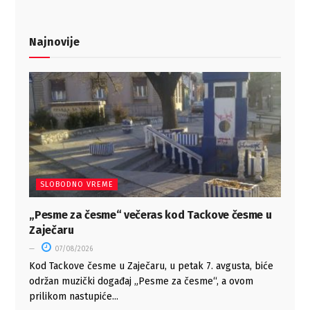
Najnovije
SLOBODNO VREME
„Pesme za česme“ večeras kod Tackove česme u
Zaječaru
07/08/2026
Kod Tackove česme u Zaječaru, u petak 7. avgusta, biće
održan muzički događaj „Pesme za česme“, a ovom
prilikom nastupiće...