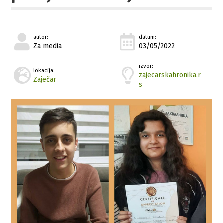
autor:
datum:
Za media
03/05/2022
izvor:
lokacija:
zajecarskahronika.r
Zaječar
s