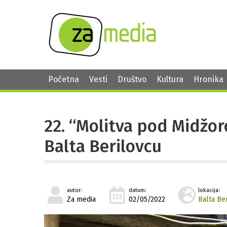
Početna
Vesti
Društvo
Kultura
Hronika
22. “Molitva pod Midžoro
Balta Berilovcu
autor:
datum:
lokacija:
Za media
02/05/2022
Balta Be