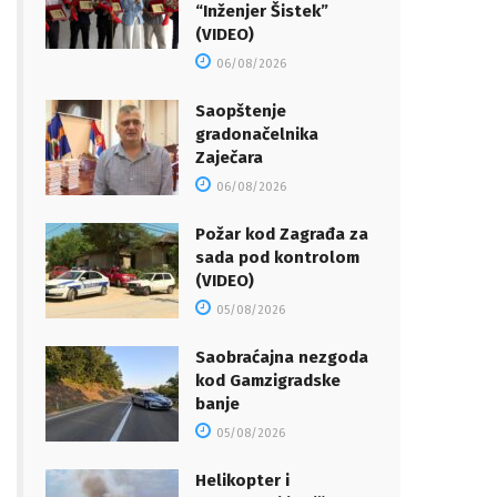
“Inženjer Šistek”
(VIDEO)
06/08/2026
Saopštenje
gradonačelnika
Zaječara
06/08/2026
Požar kod Zagrađa za
sada pod kontrolom
(VIDEO)
05/08/2026
Saobraćajna nezgoda
kod Gamzigradske
banje
05/08/2026
Helikopter i