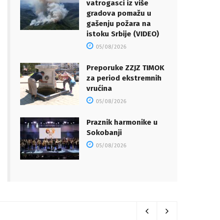
vatrogasci iz više
gradova pomažu u
gašenju požara na
istoku Srbije (VIDEO)
05/08/2026
Preporuke ZZJZ TIMOK
za period ekstremnih
vrućina
05/08/2026
Praznik harmonike u
Sokobanji
05/08/2026