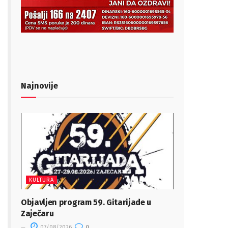
Najnovije
KULTURA
Objavljen program 59. Gitarijade u
Zaječaru
07/08/2026
0