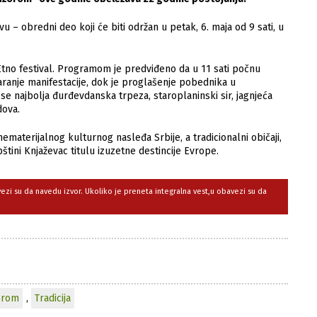
u – obredni deo koji će biti održan u petak, 6. maja od 9 sati, u
 Etno festival. Programom je predviđeno da u 11 sati počnu
aranje manifestacije, dok je proglašenje pobednika u
se najbolja đurđevdanska trpeza, staroplaninski sir, jagnjeća
dova.
ematerijalnog kulturnog nasleđa Srbije, a tradicionalni običaji,
tini Knjaževac titulu izuzetne destincije Evrope.
avezi su da navedu izvor. Ukoliko je preneta integralna vest,u obavezi su da
orom
,
Tradicija