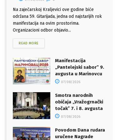
Na zaječarskoj Kraljevici ove godine biće
održana 59. Gitarijada, jedna od najstarijih rok
manifestacija na ovim prostorima.
Organizacioni odbor objavio...
READ MORE
Manifestacija
„Pantelejski sabor” 9.
avgusta u Marinovcu
07/08/2026
Smotra narodnih
običaja „Vražogrnački
točakˮ 7. i 8. avgusta
07/08/2026
Povodom Dana rudara
uručene Nagrade