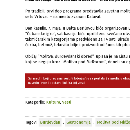
Po tradiciji, prvi deo programa predstavlja zavetnu molitv
selu Vrtovac – na mestu zvanom Kalavat.
Dan kasnije, 7. maja, u Balta Berilovcu biće organizovan
“Čobanske igre”, sat kasnije biće upriličeno svečano otv
takmičarskim kategorijama predviđeno za 14 sati. Biraće 
čorba, belmuž, lekovito bilje i proizvodi od šumskih plo
Običaj “Molitva, đurđevdanski obred”, upisan je na Listu n
koji se neguju kroz “Molitvu pod Midžorom”, doneli su opš
Svi mediji koji preuzmu vest ili fotografiju sa portala Za media u ob
navedu izvor i postave link ka toj vesti.
Kategorije:
Kultura
,
Vesti
Tagovi:
Đurđevdan
,
Gastronomija
,
Molitva pod Midž