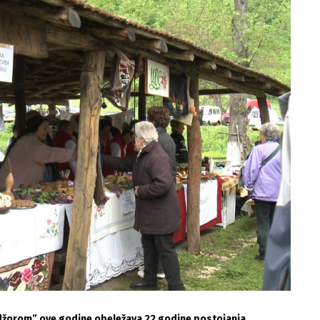
idžorom” ove godine obeležava 22 godine postojanja.