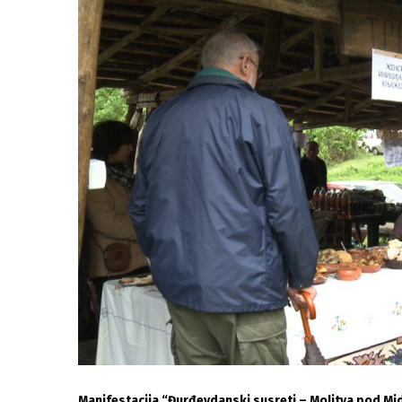
Manifestacija “Đurđevdanski susreti – Molitva pod M