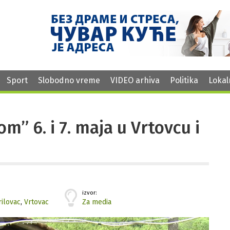
Sport
Slobodno vreme
VIDEO arhiva
Politika
Lokal
m” 6. i 7. maja u Vrtovcu i
izvor:
rilovac
,
Vrtovac
Za media