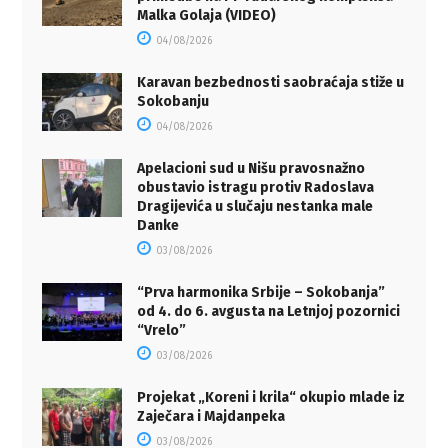
Malka Golaja (VIDEO)
04/08/2026
Karavan bezbednosti saobraćaja stiže u
Sokobanju
04/08/2026
Apelacioni sud u Nišu pravosnažno
obustavio istragu protiv Radoslava
Dragijevića u slučaju nestanka male
Danke
03/08/2026
“Prva harmonika Srbije – Sokobanja”
od 4. do 6. avgusta na Letnjoj pozornici
“Vrelo”
03/08/2026
Projekat „Koreni i krila“ okupio mlade iz
Zaječara i Majdanpeka
03/08/2026