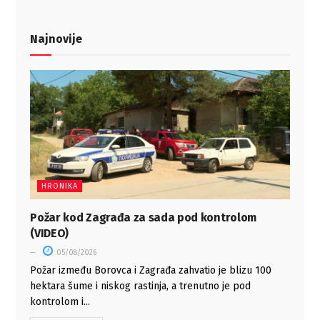
Najnovije
HRONIKA
Požar kod Zagrađa za sada pod kontrolom
(VIDEO)
05/08/2026
Požar između Borovca i Zagrađa zahvatio je blizu 100
hektara šume i niskog rastinja, a trenutno je pod
kontrolom i...