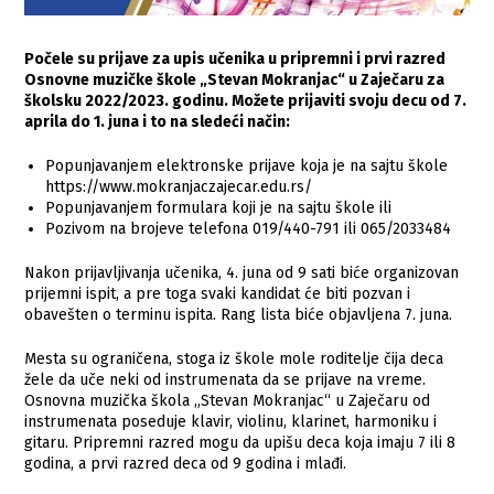
Počele su prijave za upis učenika u pripremni i prvi razred
Osnovne muzičke škole „Stevan Mokranjac“ u Zaječaru za
školsku 2022/2023. godinu. Možete prijaviti svoju decu od 7.
aprila do 1. juna i to na sledeći način:
Popunjavanjem elektronske prijave koja je na sajtu škole
https://www.mokranjaczajecar.edu.rs/
Popunjavanjem formulara koji je na sajtu škole ili
Pozivom na brojeve telefona 019/440-791 ili 065/2033484
Nakon prijavljivanja učenika, 4. juna od 9 sati biće organizovan
prijemni ispit, a pre toga svaki kandidat će biti pozvan i
obavešten o terminu ispita. Rang lista biće objavljena 7. juna.
Mesta su ograničena, stoga iz škole mole roditelje čija deca
žele da uče neki od instrumenata da se prijave na vreme.
Osnovna muzička škola „Stevan Mokranjac“ u Zaječaru od
instrumenata poseduje klavir, violinu, klarinet, harmoniku i
gitaru. Pripremni razred mogu da upišu deca koja imaju 7 ili 8
godina, a prvi razred deca od 9 godina i mlađi.