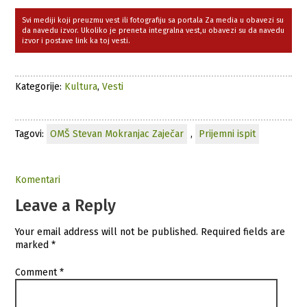
Svi mediji koji preuzmu vest ili fotografiju sa portala Za media u obavezi su
da navedu izvor. Ukoliko je preneta integralna vest,u obavezi su da navedu
izvor i postave link ka toj vesti.
Kategorije:
Kultura
,
Vesti
Tagovi:
OMŠ Stevan Mokranjac Zaječar
,
Prijemni ispit
Komentari
Leave a Reply
Your email address will not be published.
Required fields are
marked
*
Comment
*