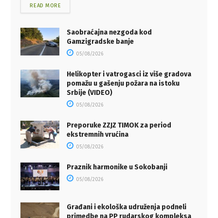
READ MORE
Saobraćajna nezgoda kod
Gamzigradske banje
05/08/2026
Helikopter i vatrogasci iz više gradova
pomažu u gašenju požara na istoku
Srbije (VIDEO)
05/08/2026
Preporuke ZZJZ TIMOK za period
ekstremnih vrućina
05/08/2026
Praznik harmonike u Sokobanji
05/08/2026
Građani i ekološka udruženja podneli
primedbe na PP rudarskog kompleksa