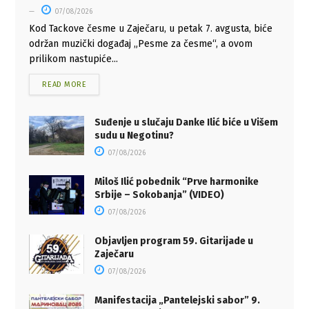
07/08/2026
Kod Tackove česme u Zaječaru, u petak 7. avgusta, biće
održan muzički događaj „Pesme za česme“, a ovom
prilikom nastupiće...
READ MORE
Suđenje u slučaju Danke Ilić biće u Višem
sudu u Negotinu?
07/08/2026
Miloš Ilić pobednik “Prve harmonike
Srbije – Sokobanja” (VIDEO)
07/08/2026
Objavljen program 59. Gitarijade u
Zaječaru
07/08/2026
Manifestacija „Pantelejski sabor” 9.