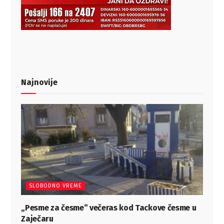
Najnovije
SLOBODNO VREME
„Pesme za česme“ večeras kod Tackove česme u
Zaječaru