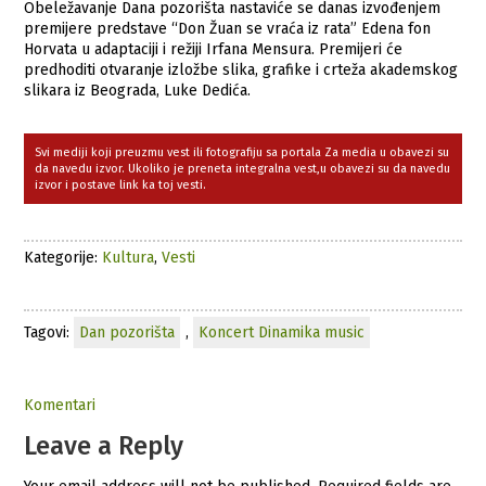
Obeležavanje Dana pozorišta nastaviće se danas izvođenjem
premijere predstave “Don Žuan se vraća iz rata” Edena fon
Horvata u adaptaciji i režiji Irfana Mensura. Premijeri će
predhoditi otvaranje izložbe slika, grafike i crteža akademskog
slikara iz Beograda, Luke Dedića.
Svi mediji koji preuzmu vest ili fotografiju sa portala Za media u obavezi su
da navedu izvor. Ukoliko je preneta integralna vest,u obavezi su da navedu
izvor i postave link ka toj vesti.
Kategorije:
Kultura
,
Vesti
Tagovi:
Dan pozorišta
,
Koncert Dinamika music
Komentari
Leave a Reply