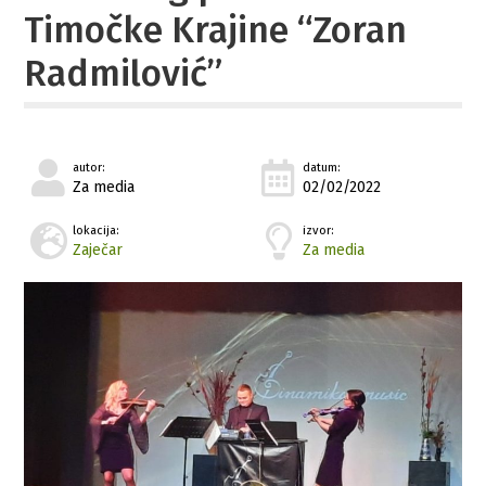
Timočke Krajine “Zoran
Radmilović”
autor:
datum:
Za media
02/02/2022
lokacija:
izvor:
Zaječar
Za media