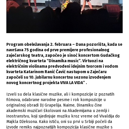
Program obeležavanja 2. februara – Dana pozorišta, kada se
navršava 75 godina od prve premijere profesionalnog
zaječarskog teatra, započeo je sinoć koncertom Gudačkog
električnog kvarteta “Dinamika music”. Virtuozi na
električnim violinama predvođeni idejnim tvorcem i vođom
kvarteta Katarinom Ranić Čavić nastupom u Zaječaru
započeli su 10. jubilarnu koncertnu sezonu izvođenjem
novog koncertnog projekta VIVA LA VIDA” .
Izveli su dela klasične muzike, ali i kompozicije iz poznatih
filmova, odabrane narodne pesme i rok kompozicije u
originalnoj obradi DJ Grapelija. Naime, Dinamiku čine
akademski muzičari školovani na Akademijama u zemlji i
inostranstvu, koji sjedinjuje muziku kroz vreme od Vivaldija do
Majkla Džeksona. Kako ističu, oni su prvi u Srbiji počeli da
izvode remiks najpoznatijih kompozicija klasične muzike s