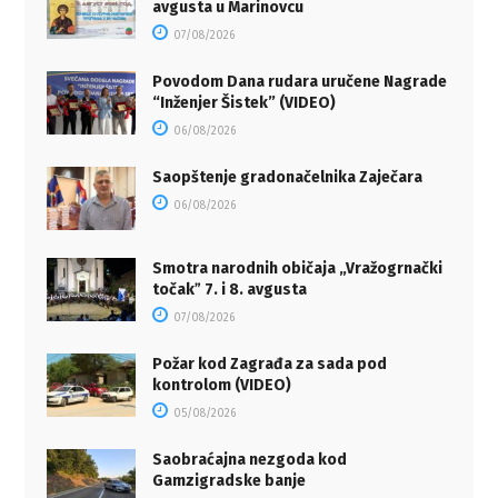
avgusta u Marinovcu
07/08/2026
Povodom Dana rudara uručene Nagrade
“Inženjer Šistek” (VIDEO)
06/08/2026
Saopštenje gradonačelnika Zaječara
06/08/2026
Smotra narodnih običaja „Vražogrnački
točakˮ 7. i 8. avgusta
07/08/2026
Požar kod Zagrađa za sada pod
kontrolom (VIDEO)
05/08/2026
Saobraćajna nezgoda kod
Gamzigradske banje