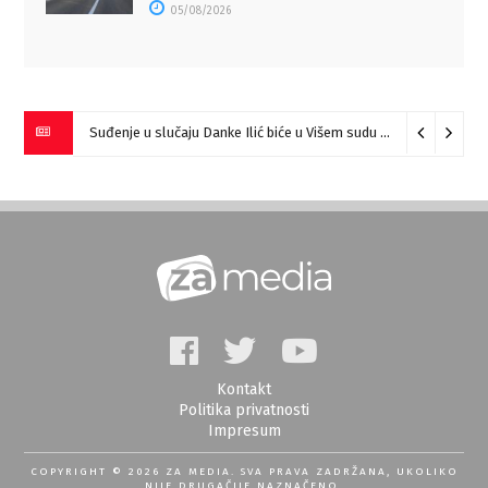
05/08/2026
Suđenje u slučaju Danke Ilić biće u Višem sudu u Negotinu?
07
Kontakt
Politika privatnosti
Impresum
COPYRIGHT © 2026 ZA MEDIA. SVA PRAVA ZADRŽANA, UKOLIKO
NIJE DRUGAČIJE NAZNAČENO.