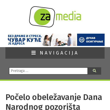
NAVIGACIJA
Pretraga:
Pretraga
Počelo obeležavanje Dana
Narodnog pozorišta