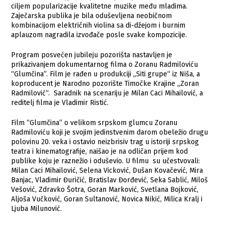
ciljem popularizacije kvalitetne muzike među mladima.
Zaječarska publika je bila oduševljena neobičnom
kombinacijom električnih violina sa di-džejom i burnim
aplauzom nagradila izvođače posle svake kompozicije.
Program posvećen jubileju pozorišta nastavljen je
prikazivanjem dokumentarnog filma o Zoranu Radmiloviću
“Glumčina”. Film je rađen u produkciji „Siti grupe“ iz Niša, a
koproducent je Narodno pozorište Timočke Krajine „Zoran
Radmilović“. Saradnik na scenariju je Milan Caci Mihailović, a
reditelj filma je Vladimir Ristić.
Film “Glumčina” o velikom srpskom glumcu Zoranu
Radmiloviću koji je svojim jedinstvenim darom obeležio drugu
polovinu 20. veka i ostavio neizbrisiv trag u istoriji srpskog
teatra i kinematografije, naišao je na odličan prijem kod
publike koju je raznežio i oduševio. U filmu su učestvovali:
Milan Caci Mihailović, Selena Vicković, Dušan Kovačević, Mira
Banjac, Vladimir Đuričić, Bratislav Đorđević, Seka Sablić, Miloš
Vešović, Zdravko Šotra, Goran Marković, Svetlana Bojković,
Aljoša Vučković, Goran Sultanović, Novica Nikić, Milica Kralj i
Ljuba Milunović.