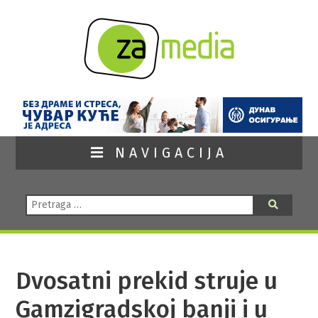
NAVIGACIJA
Pretraga:
Pretraga
Dvosatni prekid struje u
Gamzigradskoj banji i u