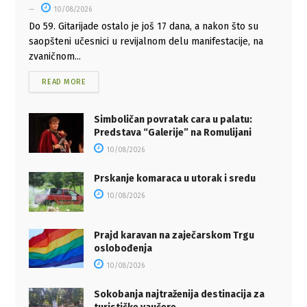
10/08/2026
Do 59. Gitarijade ostalo je još 17 dana, a nakon što su
saopšteni učesnici u revijalnom delu manifestacije, na
zvaničnom...
READ MORE
Simboličan povratak cara u palatu:
Predstava “Galerije” na Romulijani
10/08/2026
Prskanje komaraca u utorak i sredu
10/08/2026
Prajd karavan na zaječarskom Trgu
oslobođenja
10/08/2026
Sokobanja najtraženija destinacija za