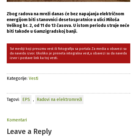
Zbog radova na mreži danas će bez napajanja električnom
energijom biti stanovnici desetospratnice u ulici Miloša
Velikog br. 2, od 11 do 13 časova. U istom periodu struje neće
biti takođe u Gamzigradskoj banji.
Svi mediji koji preuzmu vest ili fotografiju sa portala Za media u obavezi su
da navedu izvor. Ukoliko je preneta integralna vest,u obavezi su da navedu
izvor i postave link ka toj vesti.
Kategorije:
Vesti
Tagovi:
EPS
,
Radovi na elektromreži
Komentari
Leave a Reply