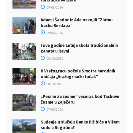
turističke vaučere
09/08/2026
Adam i Šandor iz Ade osvojili “Zlatnu
bućku Đerdapa”
09/08/2026
I ove godine Letnja škola tradicionalnih
zanata u Ravni
08/08/2026
U Vražogrncu počela Smotra narodnih
običaja „Vražogrnački točak“
08/08/2026
„Pesme za česme“ večeras kod Tackove
česme u Zaječaru
07/08/2026
Suđenje u slučaju Danke Ilić biće u Višem
sudu u Negotinu?