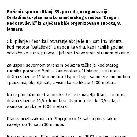
Božićni uspon na Rtanj, 39. po redu, u organizaciji
Omladinsko-planinarsko smučarskog društva “Dragan
Radosavljević” iz Zaječara biće organizovan u subotu, 8.
januara.
Okupljanje učesnika i otvaranje akcije je u 8 sati i 15 minuta
kod motela “Balašević” a uspon ka vrhu, kao i ranijih godina,
odvijaće se u dva pravca – južnom i severnom stranom planine.
Za uspon severnom stranom polazna tačka je kod starog
rudnika porodice Minh – kamenoloma ”Unimer”, a ukupna
dužina staze je 15 kilometara. Uspon traje, sa umerenim hodom
i pauzama, oko 6,5 sati, a visinska razlika je 1200 metara.
Na uspon južnom stranom kreće se iz naselja Rtanj, a ukupna
dužina staze je 14,5 kilometara. Uspon traje oko 3,5 sata, a
visinska razlika je 1000 metara.
Planirani izlazak na vrh Rtnja je oko 13 sati, a povratak u
naselje do 16 sati i 30 minuta.
Božićni uspon na Rtanj organizuje se od 1983. godine i svakog