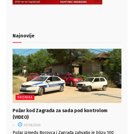
Najnovije
HRONIKA
Požar kod Zagrađa za sada pod kontrolom
(VIDEO)
05/08/2026
Požar između Borovca i Zagrađa zahvatio je blizu 100