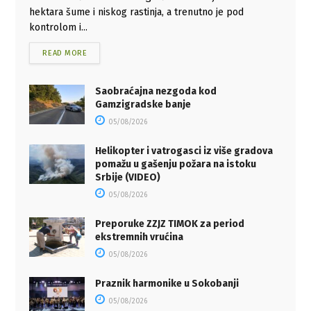
hektara šume i niskog rastinja, a trenutno je pod
kontrolom i...
READ MORE
Saobraćajna nezgoda kod
Gamzigradske banje
05/08/2026
Helikopter i vatrogasci iz više gradova
pomažu u gašenju požara na istoku
Srbije (VIDEO)
05/08/2026
Preporuke ZZJZ TIMOK za period
ekstremnih vrućina
05/08/2026
Praznik harmonike u Sokobanji
05/08/2026