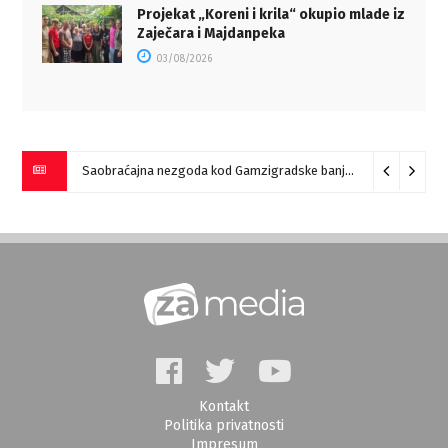
Projekat „Koreni i krila“ okupio mlade iz
Zaječara i Majdanpeka
03/08/2026
Saobraćajna nezgoda kod Gamzigradske banje
05/08/2026
Kontakt
Politika privatnosti
Impresum