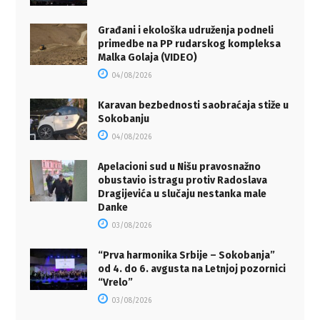
Građani i ekološka udruženja podneli
primedbe na PP rudarskog kompleksa
Malka Golaja (VIDEO)
04/08/2026
Karavan bezbednosti saobraćaja stiže u
Sokobanju
04/08/2026
Apelacioni sud u Nišu pravosnažno
obustavio istragu protiv Radoslava
Dragijevića u slučaju nestanka male
Danke
03/08/2026
“Prva harmonika Srbije – Sokobanja”
od 4. do 6. avgusta na Letnjoj pozornici
“Vrelo”
03/08/2026