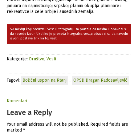
januara na najmističnijoj srpskoj planini okuplja planinare i
rekreativce iz cele Srbije i susednih zemalja.
Svi mediji koji preuzmu vest ili fotografiju sa portala Za media u obavezi su
da navedu izvor. Ukoliko je preneta integralna vest,u obavezi su da navedu
izvor i postave link ka toj vesti.
Kategorije:
Društvo
,
Vesti
Tagovi:
Božićni uspon na Rtanj
,
OPSD Dragan Radosavljević
Komentari
Leave a Reply
Your email address will not be published.
Required fields are
marked
*