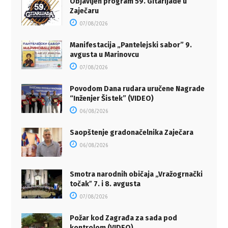
Objavljen program 59. Gitarijade u
Zaječaru
07/08/2026
Manifestacija „Pantelejski sabor” 9.
avgusta u Marinovcu
07/08/2026
Povodom Dana rudara uručene Nagrade
“Inženjer Šistek” (VIDEO)
06/08/2026
Saopštenje gradonačelnika Zaječara
06/08/2026
Smotra narodnih običaja „Vražogrnački
točakˮ 7. i 8. avgusta
07/08/2026
Požar kod Zagrađa za sada pod
kontrolom (VIDEO)