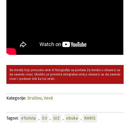
Svi mediji koji preuzmu vest ili fotografiju sa portala Za media u obavezi su
da navedu izvor. Ukoliko je preneta integralna vest,u obavezi su da navedu
izvor i postave link ka toj vesti.
Kategorije:
Društvo
,
Vesti
Tagovi:
eTurista
,
EU
,
GIZ
,
obuka
,
RARIS