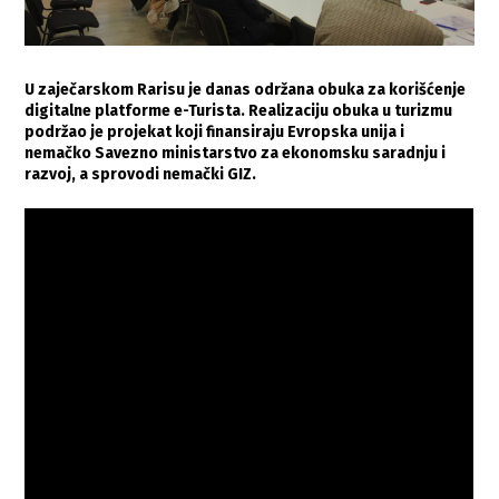
U zaječarskom Rarisu je danas održana obuka za korišćenje
digitalne platforme e-Turista. Realizaciju obuka u turizmu
podržao je projekat koji finansiraju Evropska unija i
nemačko Savezno ministarstvo za ekonomsku saradnju i
razvoj, a sprovodi nemački GIZ.