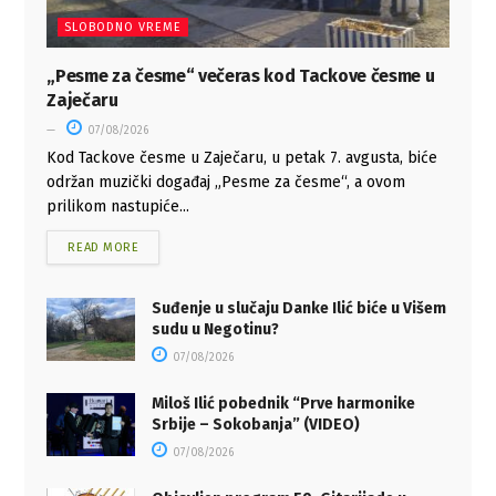
SLOBODNO VREME
„Pesme za česme“ večeras kod Tackove česme u
Zaječaru
07/08/2026
Kod Tackove česme u Zaječaru, u petak 7. avgusta, biće
održan muzički događaj „Pesme za česme“, a ovom
prilikom nastupiće...
READ MORE
Suđenje u slučaju Danke Ilić biće u Višem
sudu u Negotinu?
07/08/2026
Miloš Ilić pobednik “Prve harmonike
Srbije – Sokobanja” (VIDEO)
07/08/2026