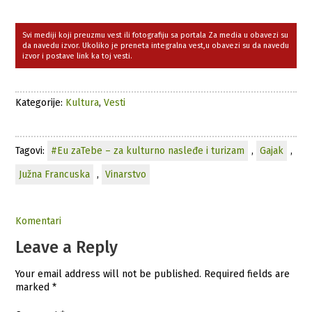
Svi mediji koji preuzmu vest ili fotografiju sa portala Za media u obavezi su
da navedu izvor. Ukoliko je preneta integralna vest,u obavezi su da navedu
izvor i postave link ka toj vesti.
Kategorije:
Kultura
,
Vesti
Tagovi:
#Eu zaTebe – za kulturno nasleđe i turizam
,
Gajak
,
Južna Francuska
,
Vinarstvo
Komentari
Leave a Reply
Your email address will not be published.
Required fields are
marked
*