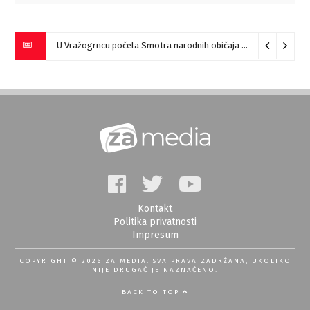
U Vražogrncu počela Smotra narodnih običaja „Vražogrnački točak“
Kontakt
Politika privatnosti
Impresum
COPYRIGHT © 2026 ZA MEDIA. SVA PRAVA ZADRŽANA, UKOLIKO
NIJE DRUGAČIJE NAZNAČENO.
BACK TO TOP