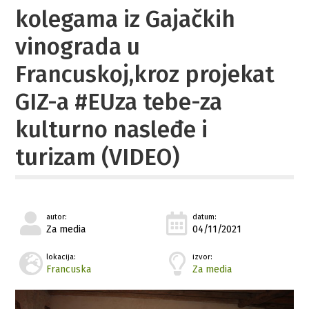
kolegama iz Gajačkih
vinograda u
Francuskoj,kroz projekat
GIZ-a #EUza tebe-za
kulturno nasleđe i
turizam (VIDEO)
autor:
datum:
Za media
04/11/2021
lokacija:
izvor:
Francuska
Za media