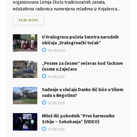
organizovana Letnja škola tradicionalnih zanata,
edukativna radionica namenjena mladima iz Knjaževca...
READ MORE
U Vražogrncu počela Smotra narodnih
običaja „Vražogrnački točak“
08/08/2026
„Pesme za česme“ večeras kod Tackove
česme u Zaječaru
07/08/2026
Suđenje u slučaju Danke Ilić biće u Višem
sudu u Negotinu?
07/08/2026
Miloš Ilić pobednik “Prve harmonike
Srbije – Sokobanja” (VIDEO)
07/08/2026