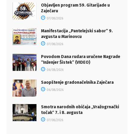
Objavljen program 59. Gitarijade u
Zaječaru
07/08/2026
Manifestacija „Pantelejski sabor” 9.
avgusta u Marinovcu
07/08/2026
Povodom Dana rudara uručene Nagrade
“Inženjer Šistek” (VIDEO)
06/08/2026
Saopštenje gradonačelnika Zaječara
06/08/2026
Smotra narodnih običaja „Vražogrnački
točakˮ 7. i 8. avgusta
07/08/2026