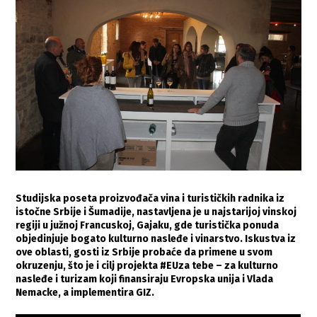
Studijska poseta proizvođača vina i turističkih radnika iz
istočne Srbije i Šumadije, nastavljena je u najstarijoj vinskoj
regiji u južnoj Francuskoj, Gajaku, gde turistička ponuda
objedinjuje bogato kulturno nasleđe i vinarstvo. Iskustva iz
ove oblasti, gosti iz Srbije probaće da primene u svom
okruzenju, što je i cilj projekta #EUza tebe – za kulturno
nasleđe i turizam koji finansiraju Evropska unija i Vlada
Nemacke, a implementira GIZ.