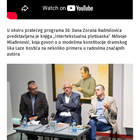
U okviru pratećeg programa 30. Dana Zorana Radmilovića
predstavljena je knjiga „Intertekstualna pletisanka“ Milivoje
Mlađenović, koja govori o o modelima konstitucije dramskog
lika Laze Кostića na nekoliko primera u radovima značajnih
autora.