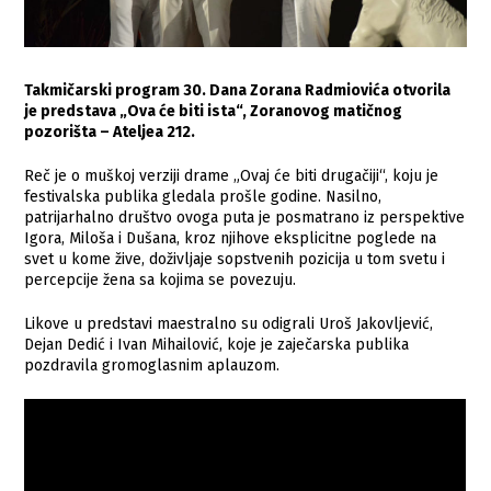
Takmičarski program 30. Dana Zorana Radmiovića otvorila
je predstava „Ova će biti ista“, Zoranovog matičnog
pozorišta – Ateljea 212.
Reč je o muškoj verziji drame „Ovaj će biti drugačiji“, koju je
festivalska publika gledala prošle godine. Nasilno,
patrijarhalno društvo ovoga puta je posmatrano iz perspektive
Igora, Miloša i Dušana, kroz njihove eksplicitne poglede na
svet u kome žive, doživljaje sopstvenih pozicija u tom svetu i
percepcije žena sa kojima se povezuju.
Likove u predstavi maestralno su odigrali Uroš Jakovljević,
Dejan Dedić i Ivan Mihailović, koje je zaječarska publika
pozdravila gromoglasnim aplauzom.