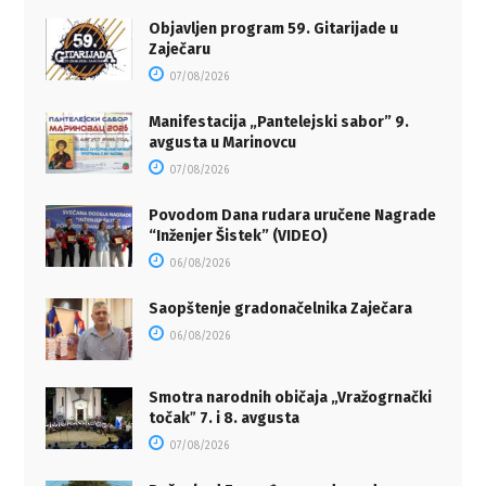
Objavljen program 59. Gitarijade u
Zaječaru
07/08/2026
Manifestacija „Pantelejski sabor” 9.
avgusta u Marinovcu
07/08/2026
Povodom Dana rudara uručene Nagrade
“Inženjer Šistek” (VIDEO)
06/08/2026
Saopštenje gradonačelnika Zaječara
06/08/2026
Smotra narodnih običaja „Vražogrnački
točakˮ 7. i 8. avgusta
07/08/2026