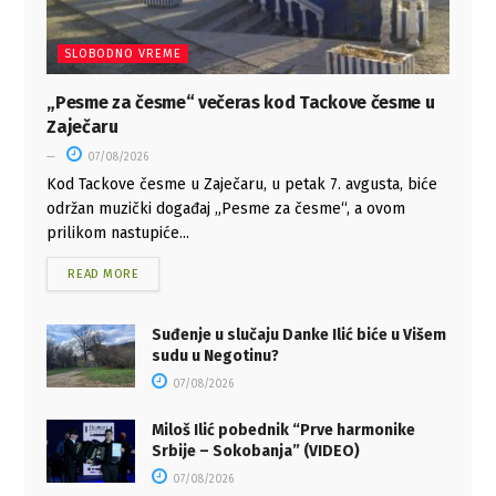
SLOBODNO VREME
„Pesme za česme“ večeras kod Tackove česme u
Zaječaru
07/08/2026
Kod Tackove česme u Zaječaru, u petak 7. avgusta, biće
održan muzički događaj „Pesme za česme“, a ovom
prilikom nastupiće...
READ MORE
Suđenje u slučaju Danke Ilić biće u Višem
sudu u Negotinu?
07/08/2026
Miloš Ilić pobednik “Prve harmonike
Srbije – Sokobanja” (VIDEO)
07/08/2026