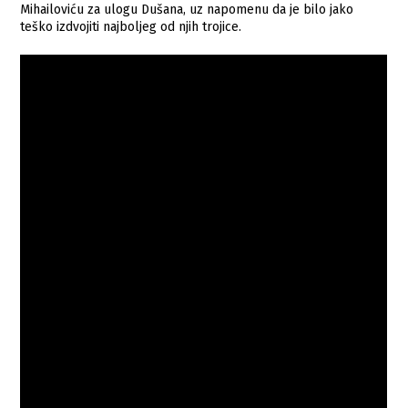
Mihailoviću za ulogu Dušana, uz napomenu da je bilo jako
teško izdvojiti najboljeg od njih trojice.