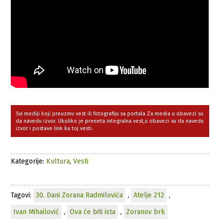
Svi mediji koji preuzmu vest ili fotografiju sa portala Za media u obavezi su
da navedu izvor. Ukoliko je preneta integralna vest,u obavezi su da navedu
izvor i postave link ka toj vesti.
Kategorije:
Kultura
,
Vesti
Tagovi:
30. Dani Zorana Radmilovića
,
Atelje 212
,
Ivan Mihailović
,
Ova će biti ista
,
Zoranov brk