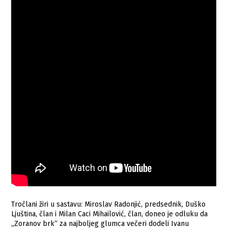
Tročlani žiri u sastavu: Miroslav Radonjić, predsednik, Duško
Ljuština, član i Milan Caci Mihailović, član, doneo je odluku da
„Zoranov brk“ za najboljeg glumca večeri dodeli Ivanu