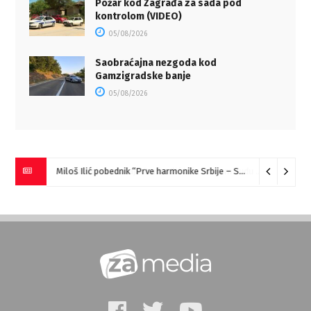
Požar kod Zagrađa za sada pod
kontrolom (VIDEO)
05/08/2026
Saobraćajna nezgoda kod
Gamzigradske banje
05/08/2026
Miloš Ilić pobednik “Prve harmonike Srbije – Sokobanja” (VIDEO)