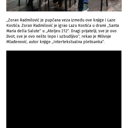
„Zoran Radmilović je pupčana veza između ove knjige i Laze
Кostića. Zoran Radmilović je igrao Lazu Кostića u drami „Santa
Maria della Salute“ u „Ateljeu 212“. Dragi prijatelji, sve je ovo
život, sve je ovo nešto lepo i uzbudljivo“, rekao je Milivoje
Mlađenović, autor knjige „Intertekstualna pletisanka“.