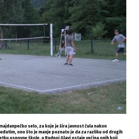
majdanpečko selo, za koje je šira javnost čula nakon
Međutim, ono što je manje poznato je da za razliku od drugih
tku osnovne škole, u Rudnoj Glavi ostaje većina onih koji