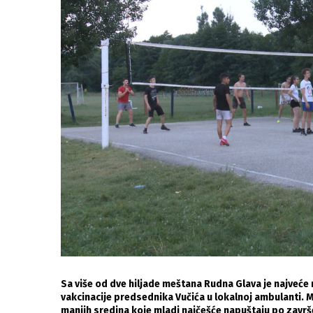
Sa više od dve hiljade meštana Rudna Glava je najveće 
vakcinacije predsednika Vučića u lokalnoj ambulanti. 
manjih sredina koje mladi najčešće napuštaju po završe