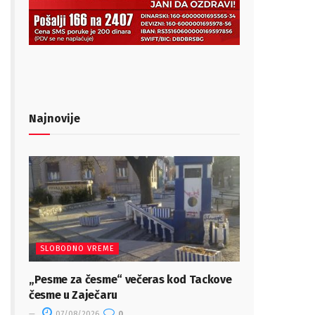
Najnovije
SLOBODNO VREME
„Pesme za česme“ večeras kod Tackove
česme u Zaječaru
07/08/2026
0