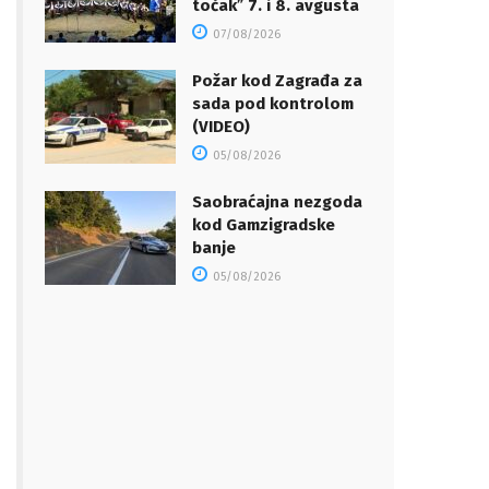
točakˮ 7. i 8. avgusta
07/08/2026
Požar kod Zagrađa za
sada pod kontrolom
(VIDEO)
05/08/2026
Saobraćajna nezgoda
kod Gamzigradske
banje
05/08/2026