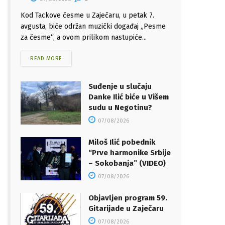
Kod Tackove česme u Zaječaru, u petak 7.
avgusta, biće održan muzički događaj „Pesme
za česme“, a ovom prilikom nastupiće...
READ MORE
Suđenje u slučaju
Danke Ilić biće u Višem
sudu u Negotinu?
07/08/2026
Miloš Ilić pobednik
“Prve harmonike Srbije
– Sokobanja” (VIDEO)
07/08/2026
Objavljen program 59.
Gitarijade u Zaječaru
07/08/2026