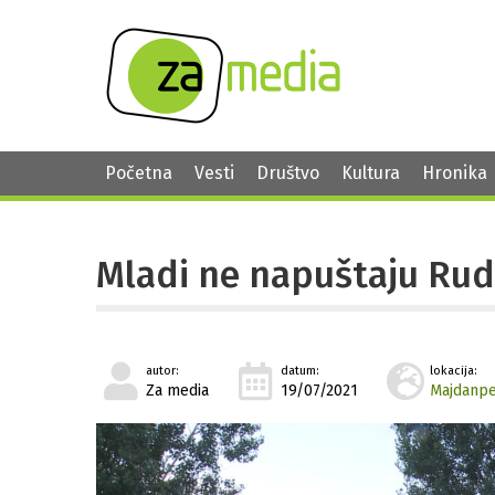
Početna
Vesti
Društvo
Kultura
Hronika
Mladi ne napuštaju Rud
autor:
datum:
lokacija:
Za media
19/07/2021
Majdanp