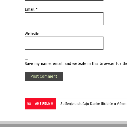
Email
*
Website
Save my name, email, and website in this browser for t
Suđenje u slučaju Danke Ilić biće u Više
AKTUELNO