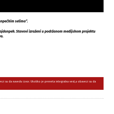
danpečkim selima”.
 Majdanpek. Stavovi izraženi u podržanom medijskom projektu
va.
avezi su da navedu izvor. Ukoliko je preneta integralna vest,u obavezi su da