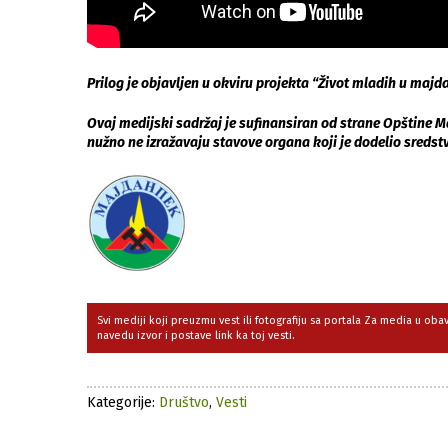
Prilog je objavljen u okviru projekta “Život mladih u maj
Ovaj medijski sadržaj je sufinansiran od strane Opštine
nužno ne izražavaju stavove organa koji je dodelio sredst
Svi mediji koji preuzmu vest ili fotografiju sa portala Za media u ob
navedu izvor i postave link ka toj vesti.
Kategorije:
Društvo
,
Vesti