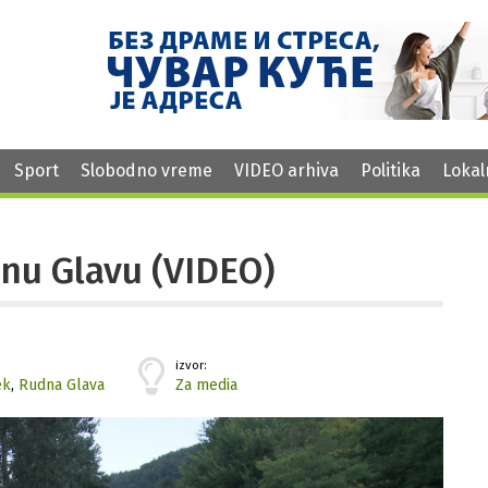
Sport
Slobodno vreme
VIDEO arhiva
Politika
Lokal
nu Glavu (VIDEO)
izvor:
ek
,
Rudna Glava
Za media