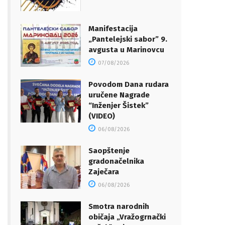
Manifestacija
„Pantelejski sabor” 9.
avgusta u Marinovcu
07/08/2026
Povodom Dana rudara
uručene Nagrade
“Inženjer Šistek”
(VIDEO)
06/08/2026
Saopštenje
gradonačelnika
Zaječara
06/08/2026
Smotra narodnih
običaja „Vražogrnački