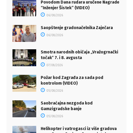
Povodom Dana rudara uručene Nagrade
“Inženjer Šistek” (VIDEO)
06/08/2026
Saopštenje gradonačelnika Zaječara
06/08/2026
Smotra narodnih običaja „Vražogrnački
točakˮ 7. i 8. avgusta
07/08/2026
Požar kod Zagrađa za sada pod
kontrolom (VIDEO)
05/08/2026
Saobraćajna nezgoda kod
Gamzigradske banje
05/08/2026
Helikopter i vatrogasci iz više gradova