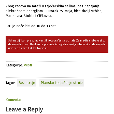
Zbog radova na mreži u zaječarskim selima, bez napajanja
električnom energijom, u utorak 25. maja, biće žitelji Vrbice,
Marinovca, Stubla i Čičkovca.
Struje neće biti od 10 do 13 sati.
Svi mediji koji preuzmu vest ili fotografiju sa portala Za media u obavezi su
da navedu izvor. Ukoliko je preneta integralna vest,u obavezi su da navedu
izvor i postave link ka toj vesti.
Kategorije:
Vesti
Tagovi:
Bez struje
,
Plansko isključenje struje
Komentari
Leave a Reply