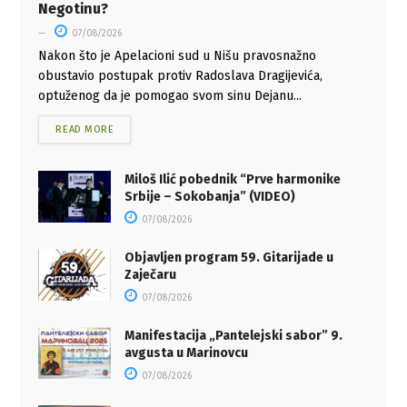
Negotinu?
07/08/2026
Nakon što je Apelacioni sud u Nišu pravosnažno
obustavio postupak protiv Radoslava Dragijevića,
optuženog da je pomogao svom sinu Dejanu...
READ MORE
Miloš Ilić pobednik “Prve harmonike
Srbije – Sokobanja” (VIDEO)
07/08/2026
Objavljen program 59. Gitarijade u
Zaječaru
07/08/2026
Manifestacija „Pantelejski sabor” 9.
avgusta u Marinovcu
07/08/2026