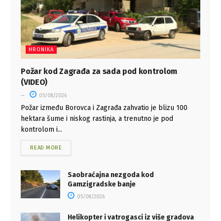
HRONIKA
Požar kod Zagrađa za sada pod kontrolom
(VIDEO)
05/08/2026
Požar između Borovca i Zagrađa zahvatio je blizu 100
hektara šume i niskog rastinja, a trenutno je pod
kontrolom i...
READ MORE
Saobraćajna nezgoda kod
Gamzigradske banje
05/08/2026
Helikopter i vatrogasci iz više gradova