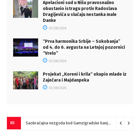
Apelacioni sud u Nišu pravosnažno
obustavio istragu protiv Radoslava
Dragijevića u slučaju nestanka male
Danke
03/08/2026
“Prva harmonika Srbije – Sokobanja”
od 4. do 6. avgusta na Letnjoj pozornici
“Vrelo”
03/08/2026
Projekat „Koreni i krila“ okupio mlade iz
Zaječara i Majdanpeka
03/08/2026
Saobraćajna nezgoda kod Gamzigradske banje
05/08/2026