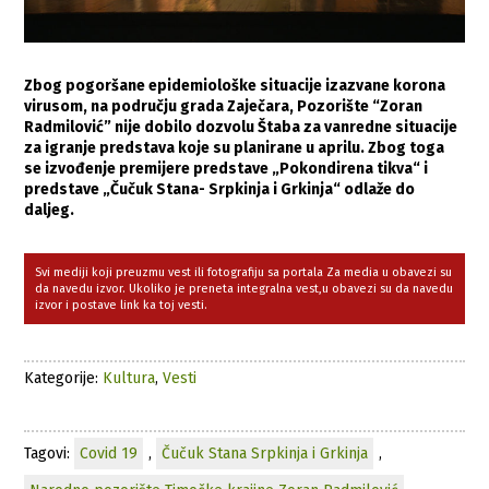
Zbog pogoršane epidemiološke situacije izazvane korona
virusom, na području grada Zaječara, Pozorište “Zoran
Radmilović” nije dobilo dozvolu Štaba za vanredne situacije
za igranje predstava koje su planirane u aprilu. Zbog toga
se izvođenje premijere predstave „Pokondirena tikva“ i
predstave „Čučuk Stana- Srpkinja i Grkinja“ odlaže do
daljeg.
Svi mediji koji preuzmu vest ili fotografiju sa portala Za media u obavezi su
da navedu izvor. Ukoliko je preneta integralna vest,u obavezi su da navedu
izvor i postave link ka toj vesti.
Kategorije:
Kultura
,
Vesti
Tagovi:
Covid 19
,
Čučuk Stana Srpkinja i Grkinja
,