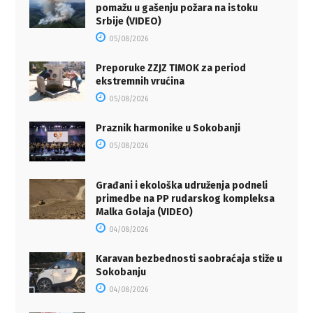
pomažu u gašenju požara na istoku
Srbije (VIDEO)
05/08/2026
Preporuke ZZJZ TIMOK za period
ekstremnih vrućina
05/08/2026
Praznik harmonike u Sokobanji
05/08/2026
Građani i ekološka udruženja podneli
primedbe na PP rudarskog kompleksa
Malka Golaja (VIDEO)
04/08/2026
Karavan bezbednosti saobraćaja stiže u
Sokobanju
04/08/2026