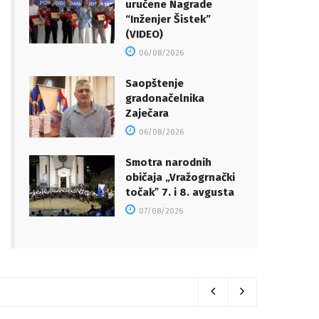
uručene Nagrade
“Inženjer Šistek”
(VIDEO)
06/08/2026
Saopštenje
gradonačelnika
Zaječara
06/08/2026
Smotra narodnih
običaja „Vražogrnački
točakˮ 7. i 8. avgusta
07/08/2026