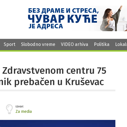
Sport
Slobodno vreme
VIDEO arhiva
Politika
Lokal
m Zdravstvenom centru 75
snik prebačen u Kruševac
izvor:
Za media