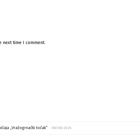
he next time I comment.
ičaja „Vražogrnački točak“
08/08/2026