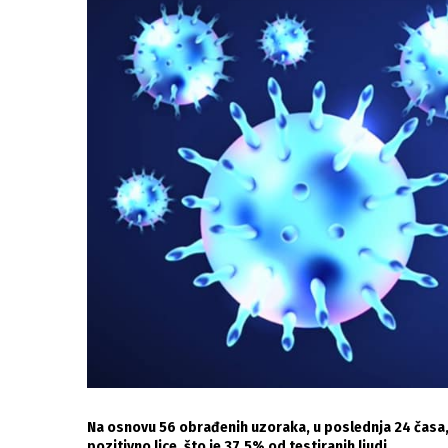
Na osnovu 56 obrađenih uzoraka, u poslednja 24 časa, n
pozitivno lice, što je 37,5% od testiranih ljudi.