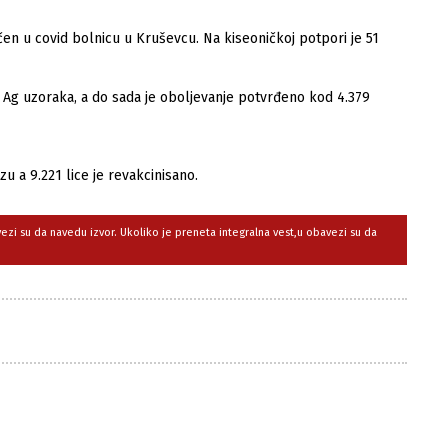
čen u covid bolnicu u Kruševcu. Na kiseoničkoj potpori je 51
Ag uzoraka, a do sada je oboljevanje potvrđeno kod 4.379
u a 9.221 lice je revakcinisano.
avezi su da navedu izvor. Ukoliko je preneta integralna vest,u obavezi su da