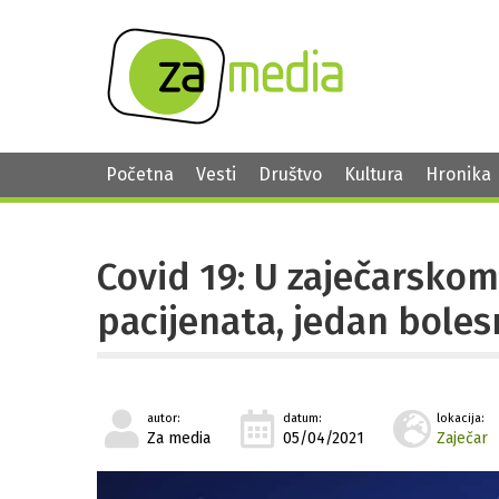
Početna
Vesti
Društvo
Kultura
Hronika
Covid 19: U zaječarsko
pacijenata, jedan bole
autor:
datum:
lokacija:
Za media
05/04/2021
Zaječar