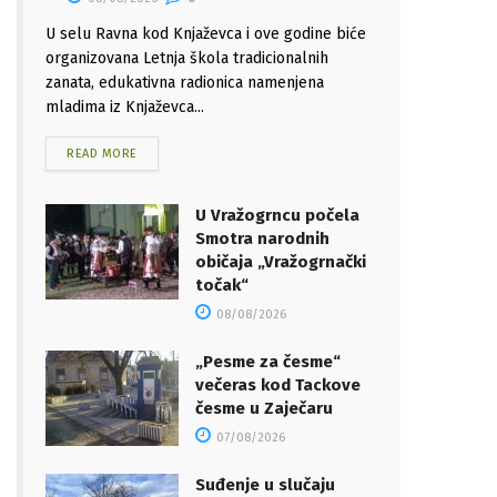
U selu Ravna kod Knjaževca i ove godine biće
organizovana Letnja škola tradicionalnih
zanata, edukativna radionica namenjena
mladima iz Knjaževca...
READ MORE
U Vražogrncu počela
Smotra narodnih
običaja „Vražogrnački
točak“
08/08/2026
„Pesme za česme“
večeras kod Tackove
česme u Zaječaru
07/08/2026
Suđenje u slučaju