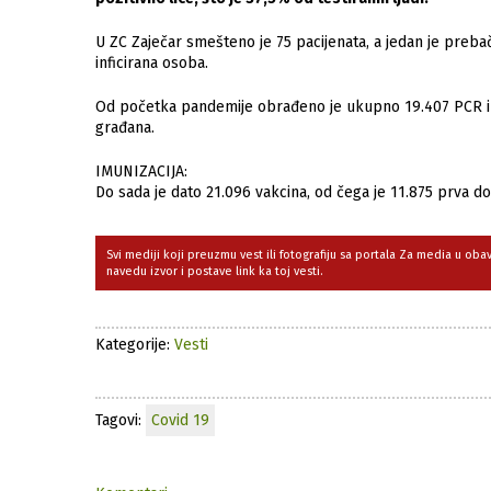
U ZC Zaječar smešteno je 75 pacijenata, a jedan je preba
inficirana osoba.
Od početka pandemije obrađeno je ukupno 19.407 PCR i 
građana.
IMUNIZACIJA:
Do sada je dato 21.096 vakcina, od čega je 11.875 prva doz
Svi mediji koji preuzmu vest ili fotografiju sa portala Za media u ob
navedu izvor i postave link ka toj vesti.
Kategorije:
Vesti
Tagovi:
Covid 19