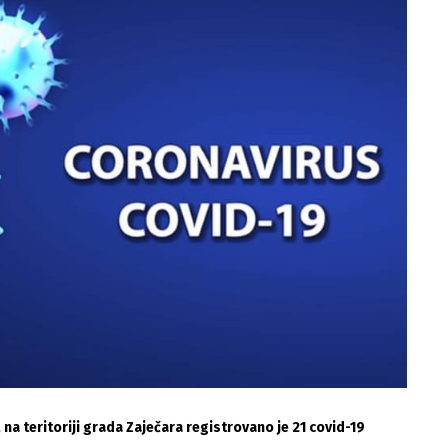
a teritoriji grada Zaječara registrovano je 21 covid-19