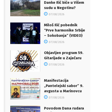
Danke Ilić biće u Višem
sudu u Negotinu?
07/08/2026
Miloš Ilić pobednik
“Prve harmonike Srbije
– Sokobanja” (VIDEO)
07/08/2026
Objavljen program 59.
Gitarijade u Zaječaru
07/08/2026
Manifestacija
„Pantelejski sabor” 9.
avgusta u Marinovcu
07/08/2026
Povodom Dana rudara