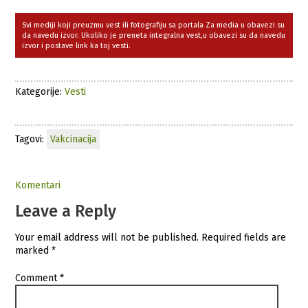
Svi mediji koji preuzmu vest ili fotografiju sa portala Za media u obavezi su
da navedu izvor. Ukoliko je preneta integralna vest,u obavezi su da navedu
izvor i postave link ka toj vesti.
Kategorije:
Vesti
Tagovi:
Vakcinacija
Komentari
Leave a Reply
Your email address will not be published.
Required fields are
marked
*
Comment
*