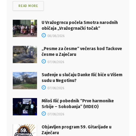
READ MORE
U Vražogrncu počela Smotra narodnih
običaja „Vražogrnački točak“
08/08/2026
„Pesme za česme“ večeras kod Tackove
česme u Zaječaru
07/08/2026
Suđenje u slučaju Danke Ilić biće u Višem
sudu u Negotinu?
07/08/2026
Miloš Ilić pobednik “Prve harmonike
Srbije – Sokobanja” (VIDEO)
07/08/2026
Objavljen program 59. Gitarijade u
Zaječaru