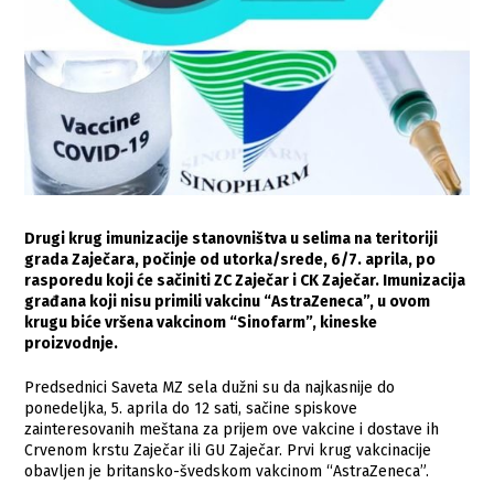
Drugi krug imunizacije stanovništva u selima na teritoriji
grada Zaječara, počinje od utorka/srede, 6/7. aprila, po
rasporedu koji će sačiniti ZC Zaječar i CK Zaječar. Imunizacija
građana koji nisu primili vakcinu “AstraZeneca”, u ovom
krugu biće vršena vakcinom “Sinofarm”, kineske
proizvodnje.
Predsednici Saveta MZ sela dužni su da najkasnije do
ponedeljka, 5. aprila do 12 sati, sačine spiskove
zainteresovanih meštana za prijem ove vakcine i dostave ih
Crvenom krstu Zaječar ili GU Zaječar. Prvi krug vakcinacije
obavljen je britansko-švedskom vakcinom “AstraZeneca”.