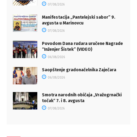
07/08/2026
Manifestacija „Pantelejski sabor” 9.
avgusta u Marinovcu
07/08/2026
Povodom Dana rudara uručene Nagrade
“Inženjer Šistek” (VIDEO)
06/08/2026
Saopštenje gradonačelnika Zaječara
06/08/2026
Smotra narodnih običaja „Vražogrnački
točakˮ 7. i 8. avgusta
07/08/2026