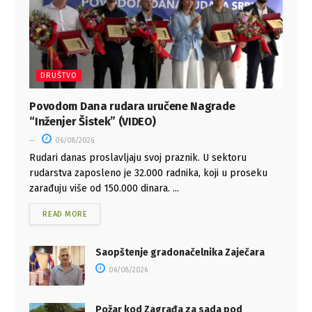
DRUŠTVO
Povodom Dana rudara uručene Nagrade
“Inženjer Šistek” (VIDEO)
06/08/2026
Rudari danas proslavljaju svoj praznik. U sektoru
rudarstva zaposleno je 32.000 radnika, koji u proseku
zarađuju više od 150.000 dinara. ...
READ MORE
Saopštenje gradonačelnika Zaječara
06/08/2026
Požar kod Zagrađa za sada pod