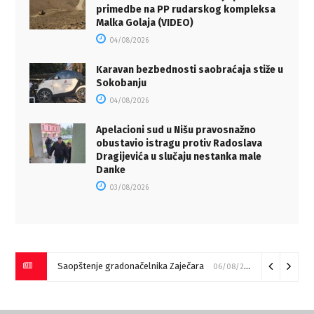
primedbe na PP rudarskog kompleksa
Malka Golaja (VIDEO)
04/08/2026
Karavan bezbednosti saobraćaja stiže u
Sokobanju
04/08/2026
Apelacioni sud u Nišu pravosnažno
obustavio istragu protiv Radoslava
Dragijevića u slučaju nestanka male
Danke
03/08/2026
Saopštenje gradonačelnika Zaječara
06/08/2026