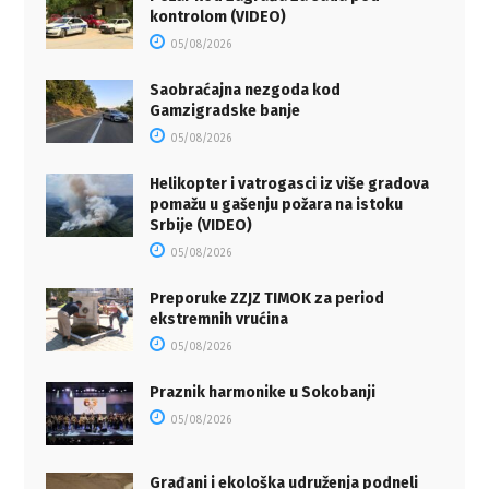
kontrolom (VIDEO)
05/08/2026
Saobraćajna nezgoda kod
Gamzigradske banje
05/08/2026
Helikopter i vatrogasci iz više gradova
pomažu u gašenju požara na istoku
Srbije (VIDEO)
05/08/2026
Preporuke ZZJZ TIMOK za period
ekstremnih vrućina
05/08/2026
Praznik harmonike u Sokobanji
05/08/2026
Građani i ekološka udruženja podneli