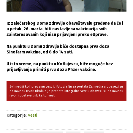
Iz zaječarskog Doma zdravlja obaveštavaju građane da će i
u petak, 26. marta, biti nastavljena vakcinacija svih
zainteresovanih koji nisu prijavljeni preko eUprave.
Na punktu u Domu zdravlja biće dostupna prva doza
Sinofarm vakcine, od 8 do 14 sati.
U isto vreme, na punktu u Kotlujevcu, biće moguće bez
prijavljivanja primiti prvu dozu Pfizer vakcine.
Svi mediji koji preuzmu vest ili fotografiju sa portala Za media u obavezi su
da navedu izvor. Ukoliko je preneta integralna vest,u obavezi su da navedu
izvor i postave link ka toj vesti.
Kategorije:
Vesti