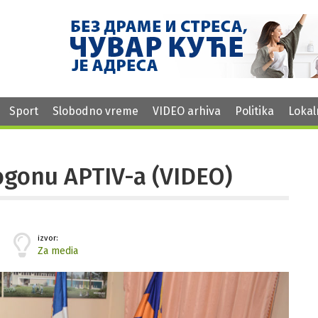
Sport
Slobodno vreme
VIDEO arhiva
Politika
Lokal
pogonu APTIV-a (VIDEO)
izvor:
Za media