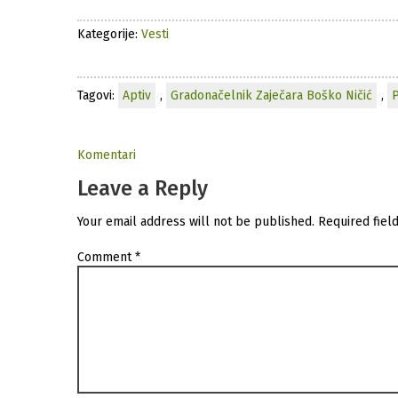
Kategorije:
Vesti
Tagovi:
Aptiv
,
Gradonačelnik Zaječara Boško Ničić
,
P
Komentari
Leave a Reply
Your email address will not be published.
Required fiel
Comment
*