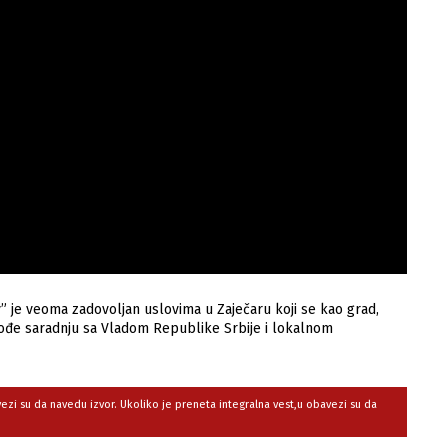
” je veoma zadovoljan uslovima u Zaječaru koji se kao grad,
takođe saradnju sa Vladom Republike Srbije i lokalnom
avezi su da navedu izvor. Ukoliko je preneta integralna vest,u obavezi su da