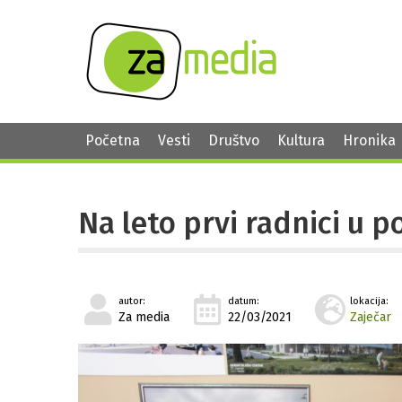
Početna
Vesti
Društvo
Kultura
Hronika
Na leto prvi radnici u 
autor:
datum:
lokacija:
Za media
22/03/2021
Zaječar