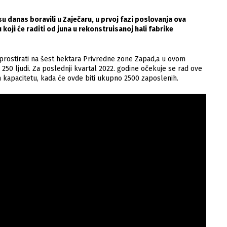
 danas boravili u Zaječaru, u prvoj fazi poslovanja ova
oji će raditi od juna u rekonstruisanoj hali fabrike
prostirati na šest hektara Privredne zone Zapad,a u ovom
250 ljudi. Za poslednji kvartal 2022. godine očekuje se rad ove
 kapacitetu, kada će ovde biti ukupno 2500 zaposlenih.