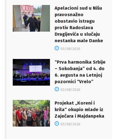
Apelacioni sud u Nišu
pravosnažno
obustavio istragu
protiv Radoslava
Dragijevića u slučaju
nestanka male Danke
03/08/2026
“Prva harmonika Srbije
– Sokobanja” od 4. do
6. avgusta na Letnjoj
pozornici “Vrelo”
03/08/2026
Projekat „Koreni i
krila“ okupio mlade iz
Zaječara i Majdanpeka
03/08/2026