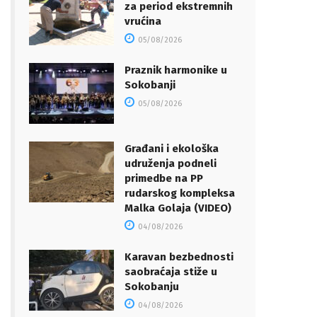
za period ekstremnih
vrućina
05/08/2026
Praznik harmonike u
Sokobanji
05/08/2026
Građani i ekološka
udruženja podneli
primedbe na PP
rudarskog kompleksa
Malka Golaja (VIDEO)
04/08/2026
Karavan bezbednosti
saobraćaja stiže u
Sokobanju
04/08/2026