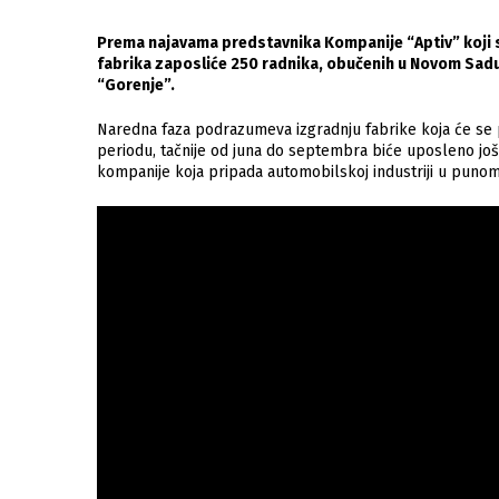
Prema najavama predstavnika Kompanije “Aptiv” koji su
fabrika zaposliće 250 radnika, obučenih u Novom Sadu k
“Gorenje”.
Naredna faza podrazumeva izgradnju fabrike koja će se 
periodu, tačnije od juna do septembra biće uposleno još 
kompanije koja pripada automobilskoj industriji u punom