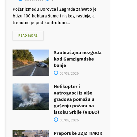
Požar između Borovca i Zagrađa zahvatio je
blizu 100 hektara šume i niskog rastinja, a
trenutno je pod kontrolom i...
READ MORE
Saobraćajna nezgoda
kod Gamzigradske
banje
05/08/2026
Helikopter i
vatrogasci iz više
gradova pomažu u
gašenju požara na
istoku Srbije (VIDEO)
05/08/2026
Preporuke ZZJZ TIMOK