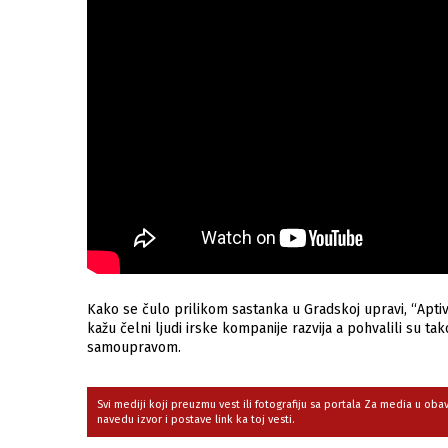
Kako se čulo prilikom sastanka u Gradskoj upravi, “Aptiv
kažu čelni ljudi irske kompanije razvija a pohvalili su 
samoupravom.
Svi mediji koji preuzmu vest ili fotografiju sa portala Za media u ob
navedu izvor i postave link ka toj vesti.