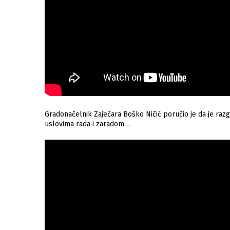
Gradonačelnik Zaječara Boško Ničić poručio je da je razgo
uslovima rada i zaradom…