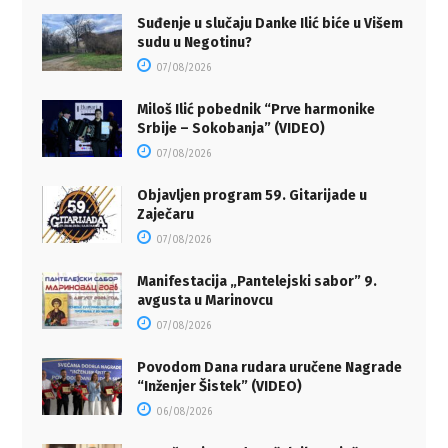
Suđenje u slučaju Danke Ilić biće u Višem
sudu u Negotinu?
07/08/2026
Miloš Ilić pobednik “Prve harmonike
Srbije – Sokobanja” (VIDEO)
07/08/2026
Objavljen program 59. Gitarijade u
Zaječaru
07/08/2026
Manifestacija „Pantelejski sabor” 9.
avgusta u Marinovcu
07/08/2026
Povodom Dana rudara uručene Nagrade
“Inženjer Šistek” (VIDEO)
06/08/2026