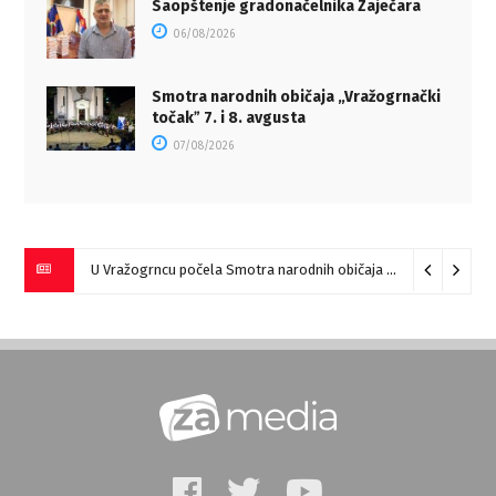
Saopštenje gradonačelnika Zaječara
06/08/2026
Smotra narodnih običaja „Vražogrnački
točakˮ 7. i 8. avgusta
07/08/2026
U Vražogrncu počela Smotra narodnih običaja „Vražogrnački točak“