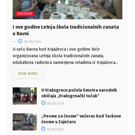
KULTURA
I ove godine Letnja škola tradicionalnih zanata
u Ravni
08/08/2026
U selu Ravna kod Knjaževca i ove godine biće
organizovana Letnja škola tradicionalnih zanata,
edukativna radionica namenjena mladima iz Knjaževca...
READ MORE
U Vražogrncu počela Smotra narodnih
običaja „Vražogrnački točak“
08/08/2026
„Pesme za česme“ večeras kod Tackove
česme u Zaječaru
07/08/2026