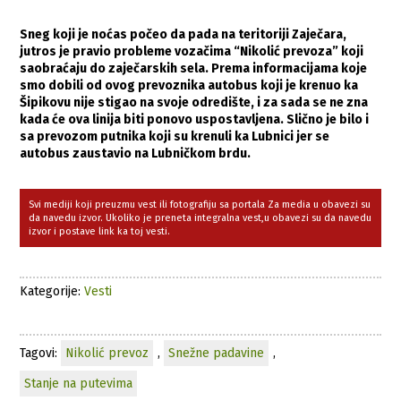
Sneg koji je noćas počeo da pada na teritoriji Zaječara,
jutros je pravio probleme vozačima “Nikolić prevoza” koji
saobraćaju do zaječarskih sela. Prema informacijama koje
smo dobili od ovog prevoznika autobus koji je krenuo ka
Šipikovu nije stigao na svoje odredište, i za sada se ne zna
kada će ova linija biti ponovo uspostavljena. Slično je bilo i
sa prevozom putnika koji su krenuli ka Lubnici jer se
autobus zaustavio na Lubničkom brdu.
Svi mediji koji preuzmu vest ili fotografiju sa portala Za media u obavezi su
da navedu izvor. Ukoliko je preneta integralna vest,u obavezi su da navedu
izvor i postave link ka toj vesti.
Kategorije:
Vesti
Tagovi:
Nikolić prevoz
,
Snežne padavine
,
Stanje na putevima