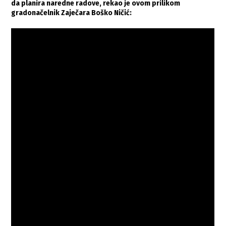
da planira naredne radove, rekao je ovom prilikom
gradonačelnik Zaječara Boško Ničić: