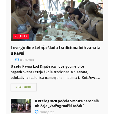
KULTURA
I ove godine Letnja škola tradicionalnih zanata
u Ravni
08/08/2026
U selu Ravna kod Knjaževca i ove godine biće
organizovana Letnja škola tradicionalnih zanata,
edukativna radionica namenjena mladima iz Knjaževca...
READ MORE
U Vražogrncu počela Smotra narodnih
običaja „Vražogrnački točak“
08/08/2026