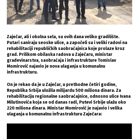
Zaječar, ali i okolna sela, su ovih dana veliko gradilište.
Putari saniraju seoske ulice, a započeli su i veliki radovi na
rehabilitaciji republičkih saobraćajnica koje prolaze kroz
grad. Prilikom obilaska radova u Zaječaru, ministar
građevinarstva, saobraćaja i infrastrukture Tomislav
Momirović najavio je nova ulaganja u komunalnu
infrastrukturu.
On je rekao da je u Zaječar, u prethodne četiri godine,
Republika Srbija uložila milijardu 500 miliona dinara. Za
rehabilitaciju regionalne saobraćajnice, odnosno ulice Ivana
Milutinovića koja se od danas radi, Putevi Srbije ulažu oko
220 miliona dinara. Ministar Momirović je najavio i velika
ulaganja u komunalnu infrastrukturu Zaječara: