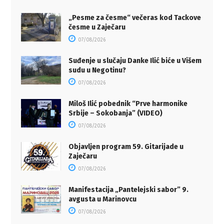
„Pesme za česme“ večeras kod Tackove
česme u Zaječaru
07/08/2026
Suđenje u slučaju Danke Ilić biće u Višem
sudu u Negotinu?
07/08/2026
Miloš Ilić pobednik “Prve harmonike
Srbije – Sokobanja” (VIDEO)
07/08/2026
Objavljen program 59. Gitarijade u
Zaječaru
07/08/2026
Manifestacija „Pantelejski sabor” 9.
avgusta u Marinovcu
07/08/2026