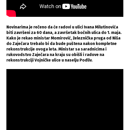
Novinarima je rečeno da će radovi u ulici Ivana Milutinovića
biti završeni za 60 dana, a završetak bočnih ulica do 1. maja.
Kako je rekao ministar Momirović, železnička pruga od Niša
do Zaječara trebalo bi da bude puštena nakon kompletne
rekonstrukcije ovoga leta. Ministar sa saradnicima i
rukovodstvo Zaječara na kraju su obišli i radove na
rekonstrukciji Vojničke ulice u naselju Podliv.