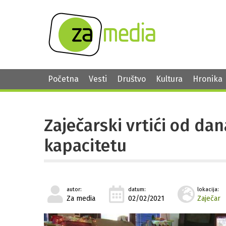
Početna
Vesti
Društvo
Kultura
Hronika
Zaječarski vrtići od da
kapacitetu
autor:
datum:
lokacija:
Za media
02/02/2021
Zaječar