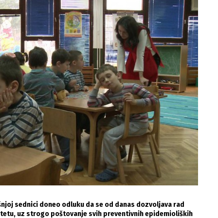
ašnjoj sednici doneo odluku da se od danas dozvoljava rad
tetu, uz strogo poštovanje svih preventivnih epidemioliških