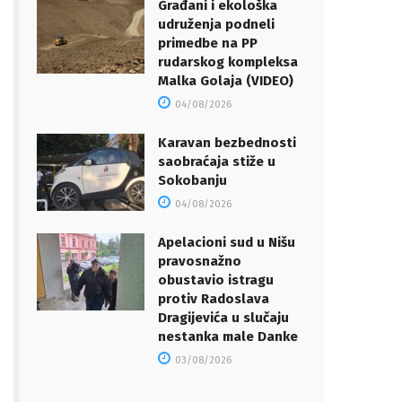
Građani i ekološka
udruženja podneli
primedbe na PP
rudarskog kompleksa
Malka Golaja (VIDEO)
04/08/2026
Karavan bezbednosti
saobraćaja stiže u
Sokobanju
04/08/2026
Apelacioni sud u Nišu
pravosnažno
obustavio istragu
protiv Radoslava
Dragijevića u slučaju
nestanka male Danke
03/08/2026