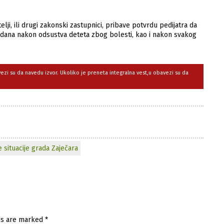
lji, ili drugi zakonski zastupnici, pribave potvrdu pedijatra da
m dana nakon odsustva deteta zbog bolesti, kao i nakon svakog
avezi su da navedu izvor. Ukoliko je preneta integralna vest,u obavezi su da
 situacije grada Zaječara
ds are marked
*