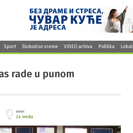
Sport
Slobodno vreme
VIDEO arhiva
Politika
Lokal
nas rade u punom
izvor:
Za media