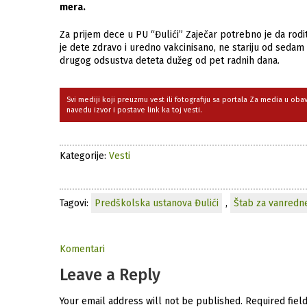
mera.
Za prijem dece u PU “Đulići” Zaječar potrebno je da rodite
je dete zdravo i uredno vakcinisano, ne stariju od seda
drugog odsustva deteta dužeg od pet radnih dana.
Svi mediji koji preuzmu vest ili fotografiju sa portala Za media u ob
navedu izvor i postave link ka toj vesti.
Kategorije:
Vesti
Tagovi:
Predškolska ustanova Đulići
,
Štab za vanredne
Komentari
Leave a Reply
Your email address will not be published.
Required fiel