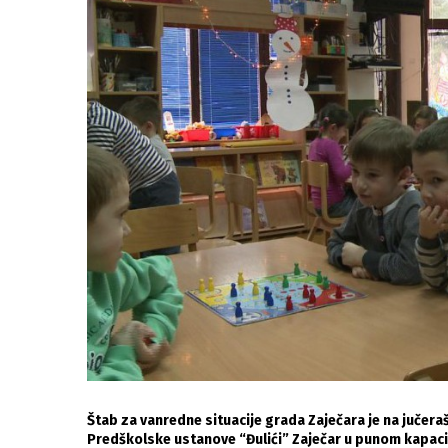
Štab za vanredne situacije grada Zaječara je na jučer
Predškolske ustanove “Đulići” Zaječar u punom kapaci