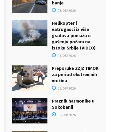
banje
05/08/2026
Helikopter i
vatrogasci iz više
gradova pomažu u
gašenju požara na
istoku Srbije (VIDEO)
05/08/2026
Preporuke ZZJZ TIMOK
za period ekstremnih
vrućina
05/08/2026
Praznik harmonike u
Sokobanji
05/08/2026