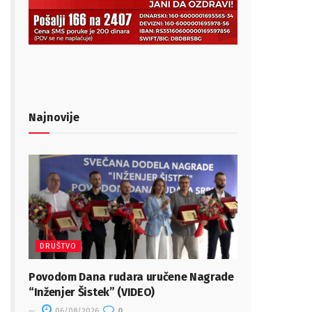
Najnovije
DRUŠTVO
Povodom Dana rudara uručene Nagrade
“Inženjer Šistek” (VIDEO)
06/08/2026
0