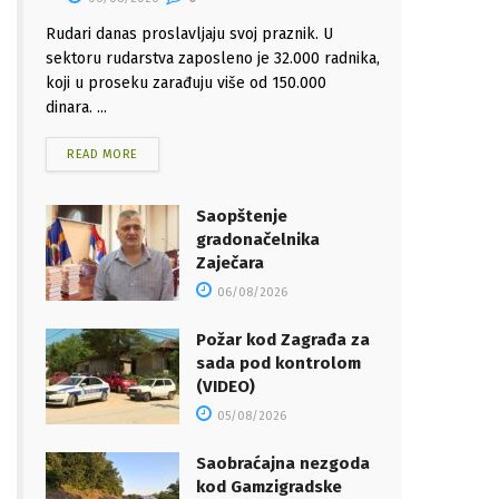
Rudari danas proslavljaju svoj praznik. U
sektoru rudarstva zaposleno je 32.000 radnika,
koji u proseku zarađuju više od 150.000
dinara. ...
READ MORE
Saopštenje
gradonačelnika
Zaječara
06/08/2026
Požar kod Zagrađa za
sada pod kontrolom
(VIDEO)
05/08/2026
Saobraćajna nezgoda
kod Gamzigradske