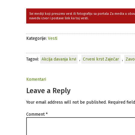
Svi mediji koji preuzmu vest ili fotografiju sa portala Za media u ob
navedu izvor i postave link ka toj vesti.
Kategorije:
Vesti
Tagovi:
Akcija davanja krvi
,
Crveni krst Zaječar
,
Zavo
Komentari
Leave a Reply
Your email address will not be published.
Required fiel
Comment
*