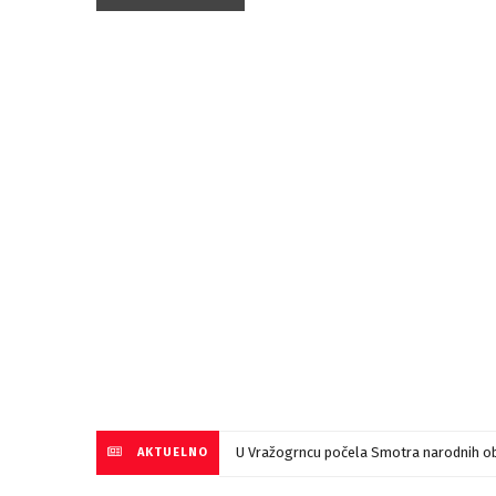
U Vražogrncu počela Smotra narodnih ob
AKTUELNO