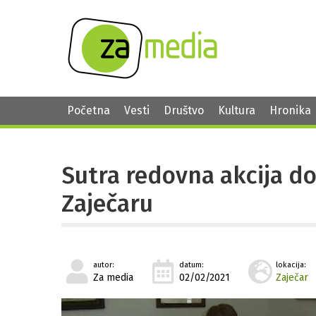
Početna
Vesti
Društvo
Kultura
Hronika
Sutra redovna akcija do
Zaječaru
autor:
datum:
lokacija:
Za media
02/02/2021
Zaječar