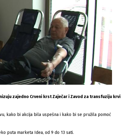
izuju zajedno Crveni krst Zaječar i Zavod za transfuziju krvi
u, kako bi akcija bila uspešna i kako bi se pružila pomoć
reko puta marketa Idea, od 9 do 13 sati.