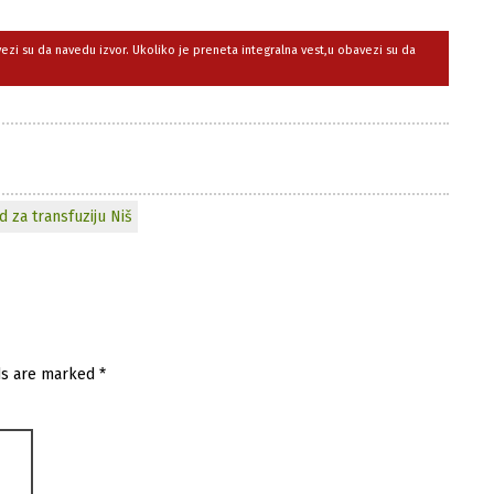
avezi su da navedu izvor. Ukoliko je preneta integralna vest,u obavezi su da
d za transfuziju Niš
ds are marked
*