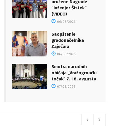
uručene Nagrade
“Inženjer Šistek”
(VIDEO)
06/08/2026
Saopštenje
gradonačelnika
Zaječara
06/08/2026
Smotra narodnih
običaja „Vražogrnački
točakˮ 7. i 8. avgusta
07/08/2026