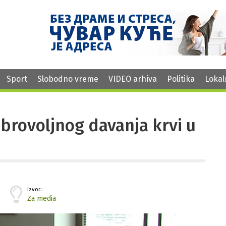
Sport
Slobodno vreme
VIDEO arhiva
Politika
Lokal
brovoljnog davanja krvi u
izvor:
Za media