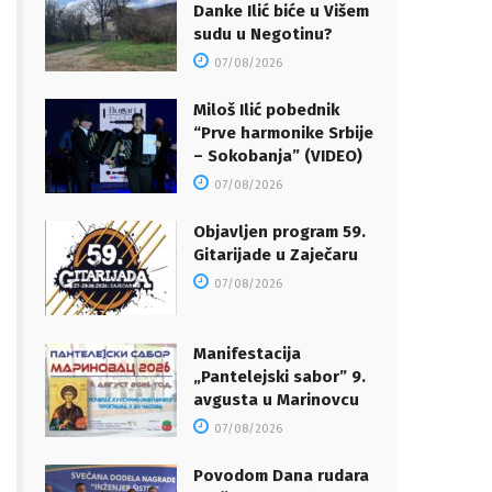
Danke Ilić biće u Višem
sudu u Negotinu?
07/08/2026
Miloš Ilić pobednik
“Prve harmonike Srbije
– Sokobanja” (VIDEO)
07/08/2026
Objavljen program 59.
Gitarijade u Zaječaru
07/08/2026
Manifestacija
„Pantelejski sabor” 9.
avgusta u Marinovcu
07/08/2026
Povodom Dana rudara