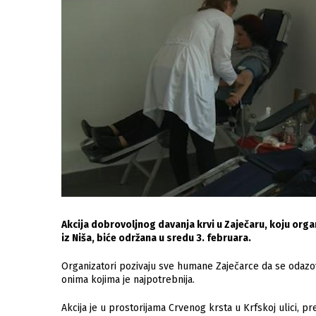
Akcija dobrovoljnog davanja krvi u Zaječaru, koju organ
iz Niša, biće održana u sredu 3. februara.
Organizatori pozivaju sve humane Zaječarce da se odazov
onima kojima je najpotrebnija.
Akcija je u prostorijama Crvenog krsta u Krfskoj ulici, p