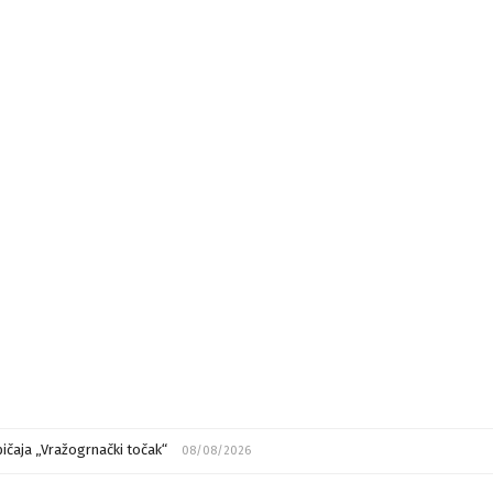
ičaja „Vražogrnački točak“
08/08/2026