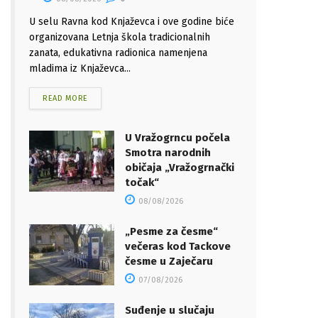
U selu Ravna kod Knjaževca i ove godine biće
organizovana Letnja škola tradicionalnih
zanata, edukativna radionica namenjena
mladima iz Knjaževca...
READ MORE
U Vražogrncu počela
Smotra narodnih
običaja „Vražogrnački
točak“
08/08/2026
„Pesme za česme“
večeras kod Tackove
česme u Zaječaru
07/08/2026
Suđenje u slučaju