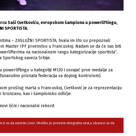
arcu Saši Cvetkoviću, evropskom šampionu u powerliftingu,
NI SPORTISTA.
istima – ZASLUŽNI SPORTISTA, hvala im što su prepoznali
om Master IPF prvenstvu u Francuskoj. Nadam se da će nas biti
 powerlifterima na nacionalnom rangu kategorizacije sportista”,
a Sportskog saveza Srbije.
 powerliftingu u kategotiji M120 i osvajač prve medalje za
unarodno priznata federacija sa doping kontrolom).
m prošlog marta u Francuskoj, Cvetković je za reprezentaciju
 i bronzanu, kao i šampionsko odličje.
ovi lični i nacionalni rekord.
avezi su da navedu izvor. Ukoliko je preneta integralna vest,u obavezi su da