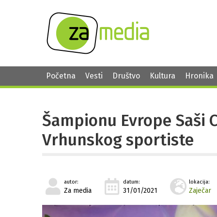
Početna
Vesti
Društvo
Kultura
Hronika
Šampionu Evrope Saši C
Vrhunskog sportiste
autor:
datum:
lokacija:
Za media
31/01/2021
Zaječar