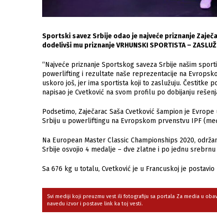
Sportski savez Srbije odao je najveće priznanje Zaječ
dodelivši mu priznanje VRHUNSKI SPORTISTA – ZASLUŽ
“Najveće priznanje Sportskog saveza Srbije našim sport
powerlifting i rezultate naše reprezentacije na Evropsk
uskoro još, jer ima sportista koji to zaslužuju. Čestitke
napisao je Cvetković na svom profilu po dobijanju rešenj
Podsetimo, Zaječarac Saša Cvetković šampion je Evrope u
Srbiju u powerliftingu na Evropskom prvenstvu IPF (međ
Na European Master Classic Championships 2020, održano
Srbije osvojio 4 medalje – dve zlatne i po jednu srebrnu
Sa 676 kg u totalu, Cvetković je u Francuskoj je postavio n
Svi mediji koji preuzmu vest ili fotografiju sa portala Za media u ob
navedu izvor i postave link ka toj vesti.