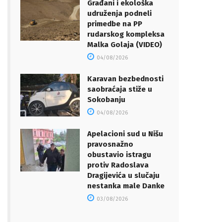
Građani i ekološka
udruženja podneli
primedbe na PP
rudarskog kompleksa
Malka Golaja (VIDEO)
04/08/2026
Karavan bezbednosti
saobraćaja stiže u
Sokobanju
04/08/2026
Apelacioni sud u Nišu
pravosnažno
obustavio istragu
protiv Radoslava
Dragijevića u slučaju
nestanka male Danke
03/08/2026