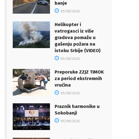
banje
05/08/2026
Helikopter i
vatrogasci iz više
gradova pomažu u
gašenju požara na
istoku Srbije (VIDEO)
05/08/2026
Preporuke ZZJZ TIMOK
za period ekstremnih
vrućina
05/08/2026
Praznik harmonike u
Sokobanji
05/08/2026