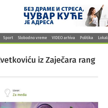
Sport
Slobodno vreme
VIDEO arhiva
Politika
Lokal
vetkoviću iz Zaječara rang
izvor:
Za media