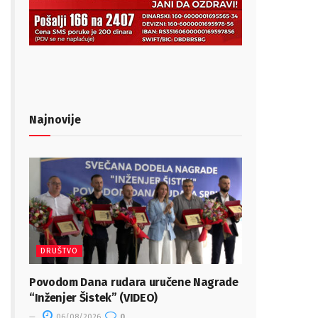
Najnovije
DRUŠTVO
Povodom Dana rudara uručene Nagrade
“Inženjer Šistek” (VIDEO)
06/08/2026
0