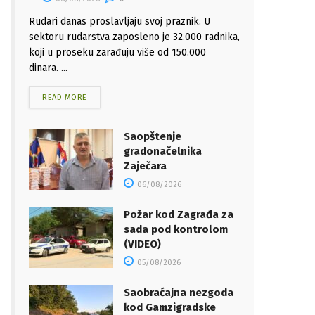
Rudari danas proslavljaju svoj praznik. U
sektoru rudarstva zaposleno je 32.000 radnika,
koji u proseku zarađuju više od 150.000
dinara. ...
READ MORE
Saopštenje
gradonačelnika
Zaječara
06/08/2026
Požar kod Zagrađa za
sada pod kontrolom
(VIDEO)
05/08/2026
Saobraćajna nezgoda
kod Gamzigradske