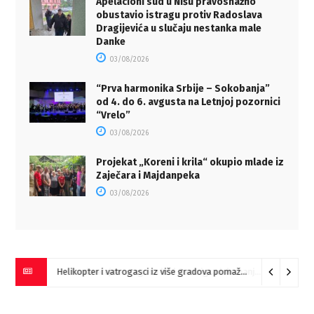
Apelacioni sud u Nišu pravosnažno
obustavio istragu protiv Radoslava
Dragijevića u slučaju nestanka male
Danke
03/08/2026
“Prva harmonika Srbije – Sokobanja”
od 4. do 6. avgusta na Letnjoj pozornici
“Vrelo”
03/08/2026
Projekat „Koreni i krila“ okupio mlade iz
Zaječara i Majdanpeka
03/08/2026
Helikopter i vatrogasci iz više gradova pomažu u gašenju požara na istoku Srbije (VIDEO)