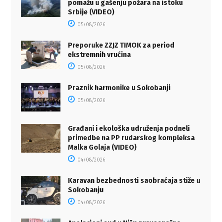
pomažu u gašenju požara na istoku
Srbije (VIDEO)
05/08/2026
Preporuke ZZJZ TIMOK za period
ekstremnih vrućina
05/08/2026
Praznik harmonike u Sokobanji
05/08/2026
Građani i ekološka udruženja podneli
primedbe na PP rudarskog kompleksa
Malka Golaja (VIDEO)
04/08/2026
Karavan bezbednosti saobraćaja stiže u
Sokobanju
04/08/2026