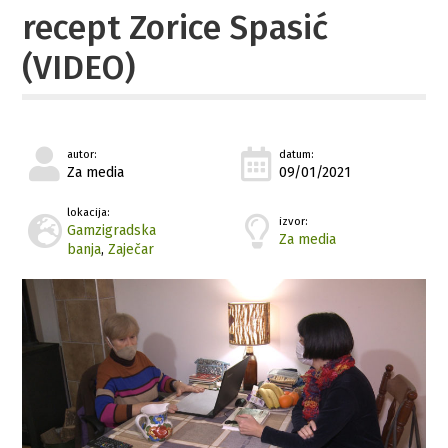
recept Zorice Spasić
(VIDEO)
autor:
datum:
Za media
09/01/2021
lokacija:
izvor:
Gamzigradska
Za media
banja
,
Zaječar