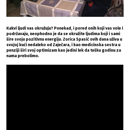
Kakvi ljudi vas okružuju? Ponekad, i pored onih koji vas vole i
podržavaju, neophodno je da se okružite ljudima koji i sami
šire svoju pozitivnu energiju. Zorica Spasić ovih dana uživa u
svojoj kući nedaleko od Zaječara, i kao medicinska sestra u
penziji širi svoj optimizam kao jedini lek da tešku godinu za
nama prebolimo.