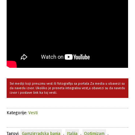
Svi mediji koji preuzmu vest ili fotografiju sa portala Za media u obavezi su
da navedu izvor. Ukoliko je preneta integralna vest,u obavezi su da navedu
izvor i postave link ka toj vesti.
Kategorije:
Vesti
Tagovi:
Gamzigradska banja
,
Italija
,
Optimizam
,