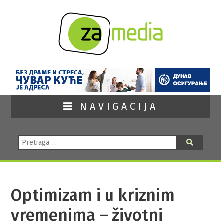
NAVIGACIJA
Pretraga:
Pretraga
Optimizam i u kriznim
vremenima – životni