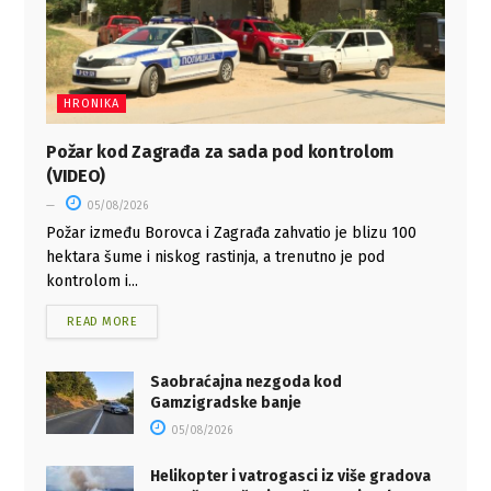
HRONIKA
Požar kod Zagrađa za sada pod kontrolom
(VIDEO)
05/08/2026
Požar između Borovca i Zagrađa zahvatio je blizu 100
hektara šume i niskog rastinja, a trenutno je pod
kontrolom i...
READ MORE
Saobraćajna nezgoda kod
Gamzigradske banje
05/08/2026
Helikopter i vatrogasci iz više gradova