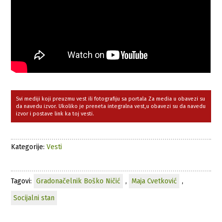
Svi mediji koji preuzmu vest ili fotografiju sa portala Za media u obavezi su
da navedu izvor. Ukoliko je preneta integralna vest,u obavezi su da navedu
izvor i postave link ka toj vesti.
Kategorije:
Vesti
Tagovi:
Gradonačelnik Boško Ničić
,
Maja Cvetković
,
Socijalni stan