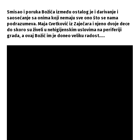
Smisao i poruka Božića između ostalog je i darivanje i
saosećanje sa onima koji nemaju sve ono što se nama
podrazumeva. Maja Cvetković iz Zaječara i njeno dvoje dece
do skoro su živeli u nehigijenskim uslovima na periferiji
grada, a ovaj Božić im je doneo veliku radost…..