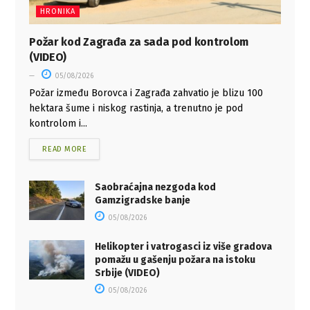
HRONIKA
Požar kod Zagrađa za sada pod kontrolom
(VIDEO)
05/08/2026
Požar između Borovca i Zagrađa zahvatio je blizu 100
hektara šume i niskog rastinja, a trenutno je pod
kontrolom i...
READ MORE
Saobraćajna nezgoda kod
Gamzigradske banje
05/08/2026
Helikopter i vatrogasci iz više gradova
pomažu u gašenju požara na istoku
Srbije (VIDEO)
05/08/2026