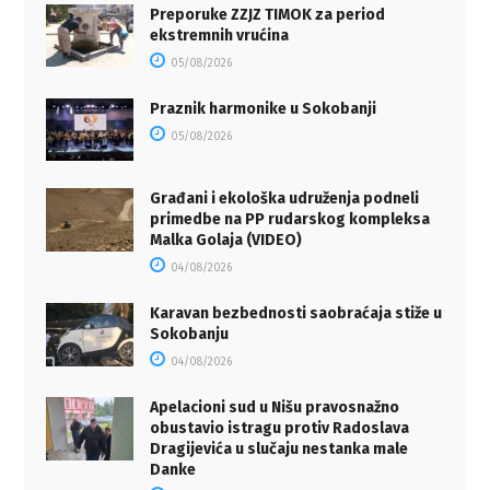
Preporuke ZZJZ TIMOK za period
ekstremnih vrućina
05/08/2026
Praznik harmonike u Sokobanji
05/08/2026
Građani i ekološka udruženja podneli
primedbe na PP rudarskog kompleksa
Malka Golaja (VIDEO)
04/08/2026
Karavan bezbednosti saobraćaja stiže u
Sokobanju
04/08/2026
Apelacioni sud u Nišu pravosnažno
obustavio istragu protiv Radoslava
Dragijevića u slučaju nestanka male
Danke