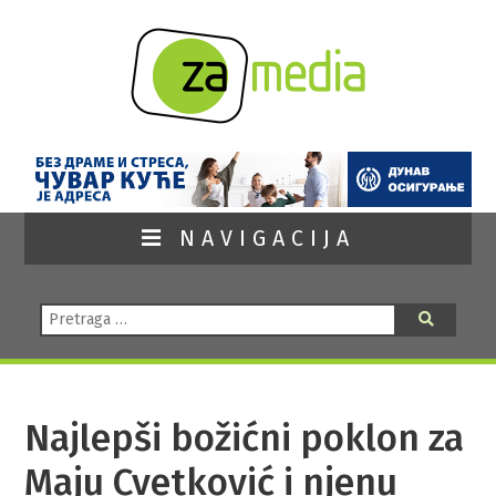
NAVIGACIJA
Pretraga:
Pretraga
Najlepši božićni poklon za
Maju Cvetković i njenu